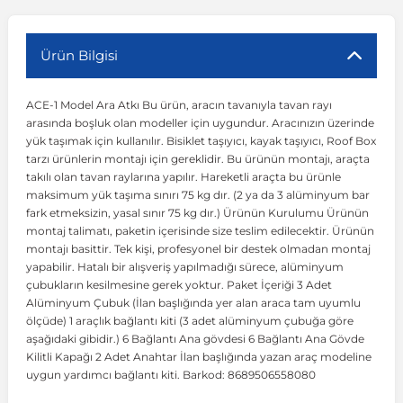
r
ç Aksesuarlar
ış Aksesuarlar
e Siren
aj & Şanzıman
Volkswagen Multivan
Corsa E 2014-2019
Audi TT
Suburban 2015-2020
Galaxy
Latitude
GLA Serisi W156
X7 Serisi
C6
Freemont
Pilot
Getz
Stonic
MX-6
NX Coupe
Peugeot 4007
Toyota Prius
Volvo XC60
Ürün Bilgisi
ACE-1 Model Ara Atkı Bu ürün, aracın tavanıyla tavan rayı
ve Kolçak Aparatları
pağı ve Ayna Sinyalleri
ar
ör
aim
Volkswagen Passat
Corsa F 2019 ve Sonrası
Tahoe 2000-2006
Grand C-Max
Master
GLA Serisi X156
Z Serisi
C8
Fullback
S2000
Grand Santa Fe
Venga
RX-8
Pathfinder
Peugeot 4008
Toyota Proace City
Volvo XC70
arasında boşluk olan modeller için uygundur. Aracınızın üzerinde
yük taşımak için kullanılır. Bisiklet taşıyıcı, kayak taşıyıcı, Roof Box
tarzı ürünlerin montajı için gereklidir. Bu ürünün montajı, araçta
 Kılıf ve Yastık
apakları
esuarları
ve Parçaları
rünler
Volkswagen Polo
Crossland
TrailBlazer 2011 ve Sonrası
Ka
Megane 1 1995-2003
GLB Serisi X247
Cactus
Kartal
ZR-V
H1
XCeed
XC-3
Patrol
Peugeot 405
Toyota RAV4
Volvo XC90
takılı olan tavan raylarına yapılır. Hareketli araçta bu ürünle
maksimum yük taşıma sınırı 75 kg dır. (2 ya da 3 alüminyum bar
fark etmeksizin, yasal sınır 75 kg dır.) Ürünün Kurulumu Ürünün
ıtası
ı ve Parçaları
istemi
Volkswagen Scirocco
Crossland X
Trax 2013-2022
Kuga
Megane 2 2002-2008
GLC Serisi X243
Dispatch
Linea
H100
Primastar
Peugeot 406
Toyota Tacoma
montaj talimatı, paketin içerisinde size teslim edilecektir. Ürünün
montajı basittir. Tek kişi, profesyonel bir destek olmadan montaj
yapabilir. Hatalı bir alışveriş yapılmadığı sürece, alüminyum
o
gaj Ve Ara Atkı
şpiyel
mbası ve Parçaları
Volkswagen Sharan
Frontera
Trax 2023 ve Sonrası
Mondeo
Megane 3 2008-2016
GLC Serisi X253
DS4
Marea
H350
Primera
Peugeot 407
Toyota Venza
çubukların kesilmesine gerek yoktur. Paket İçeriği 3 Adet
Alüminyum Çubuk (İlan başlığında yer alan araca tam uyumlu
ölçüde) 1 araçlık bağlantı kiti (3 adet alüminyum çubuğa göre
su
sesuarları
Plaka, Bagaj Lambası
it
Volkswagen T-Cross
Grandland
Mustang
Megane 4 2016-2024
GLE Coupe Serisi C292
DS5
Mirafiori
i10
Pulsar
Peugeot 5008
Toyota Verso
aşağıdaki gibidir.) 6 Bağlantı Ana gövdesi 6 Bağlantı Ana Gövde
Kilitli Kapağı 2 Adet Anahtar İlan başlığında yazan araç modeline
uygun yardımcı bağlantı kiti. Barkod: 8689506558080
 Dış Trim Parçaları
Volkswagen T-Roc
Grandland X
Puma
Modus
GLE Serisi W166
DS7
Palio
i20
Qashqai
Peugeot 508
Toyota Yaris