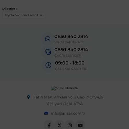
Etiketler :
 Sistemleri
Vectra A 1988-1995
Talisman
SLK Serisi R172
Tempra
Matrix
Toyota Sequoia Tavan Barı
 & Isıtma Sistemleri
Vectra B 1995-2002
Toros
SLK Serisi R173
Tipo
Santa Fe
0850 840 2814
WHATSAPP HATTI
Vectra C 2002-2010
Trafic
Sprinter
Uno
Sonata
0850 840 2814
ÇAĞRI MERKEZİ
09:00 - 18:00
over
Vectra D 2009-2012
Twingo
V Class
Starex
ÇALIŞMA SAATLERİ
ntifiriz
Vivaro
Viano
Tucson
Fatih Mah. Ankara Yolu Cad. NO: 94/A
ti
njeksiyon Sistemleri
Zafira
Vito W447
Yeşilyurt / MALATYA
info@arisar.com.tr
Vito W638