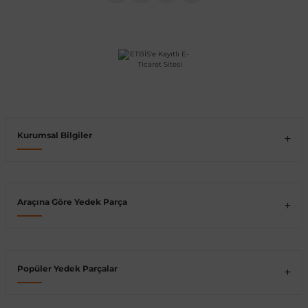
Vito W639
shi
X-Class W470
Kurumsal Bilgiler
t
e
Araçına Göre Yedek Parça
Popüler Yedek Parçalar