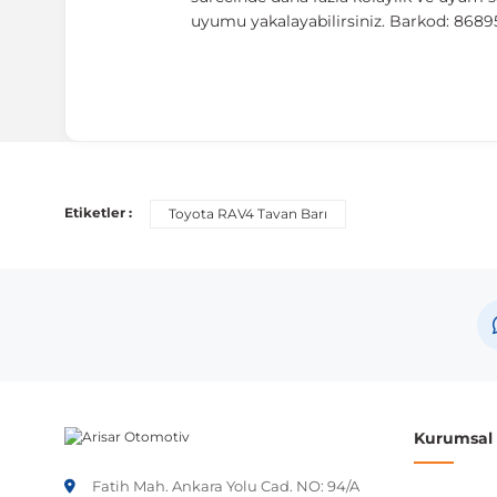
uyumu yakalayabilirsiniz. Barkod: 868
Uyumlu Araç Modelleri
Bu ürün aşağıdaki araç modelleri ile uyumludur. Satın al
Etiketler :
Toyota RAV4 Tavan Barı
Marka
Mo
Toyota
RA
Not:
Araç üreticileri aynı model yılı içerisinde farklı 
etmeniz önerilir.
Kurumsal B
Fatih Mah. Ankara Yolu Cad. NO: 94/A