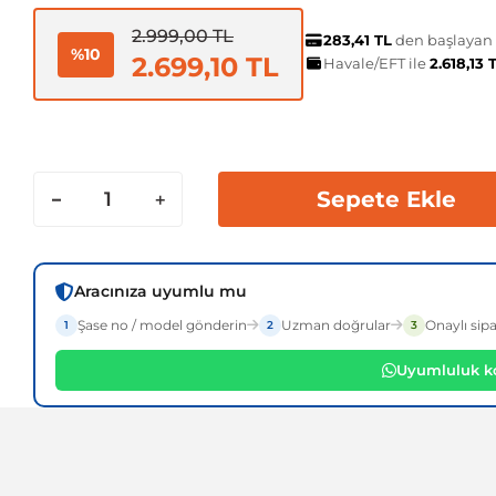
2.999,00 TL
283,41 TL
den başlayan t
%10
2.699,10 TL
Havale/EFT ile
2.618,13 
Sepete Ekle
Aracınıza uyumlu mu
Şase no / model gönderin
Uzman doğrular
Onaylı sipa
1
2
3
Uyumluluk ko