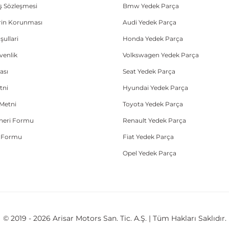
ış Sözleşmesi
Bmw Yedek Parça
lerin Korunması
Audi Yedek Parça
şullari
Honda Yedek Parça
üvenlik
Volkswagen Yedek Parça
ası
Seat Yedek Parça
tni
Hyundai Yedek Parça
Metni
Toyota Yedek Parça
Öneri Formu
Renault Yedek Parça
e Formu
Fiat Yedek Parça
Opel Yedek Parça
© 2019 - 2026 Arisar Motors San. Tic. A.Ş. | Tüm Hakları Saklıdır.