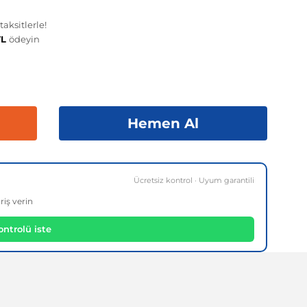
aksitlerle!
TL
ödeyin
Hemen Al
Ücretsiz kontrol · Uyum garantili
riş verin
ntrolü iste