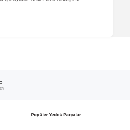
ırmanız tavsiye edilir.
Model Yılı
2006-2012
00
umarası veya şasi numarası ile uyumluluğu kontrol
ERİ
Popüler Yedek Parçalar