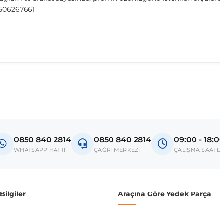
9506267661
madan önce ürün görsellerini ve OEM numaralarını aracınız ile karşılaşt
del
V4 III
0850 840 2814
0850 840 2814
09:00 - 18:
donanım ve kasa tipleri kullanabilmektedir. Sipariş vermeden önce OEM n
WHATSAPP HATTI
ÇAĞRI MERKEZİ
ÇALIŞMA SAATL
ilgiler
Araçına Göre Yedek Parça