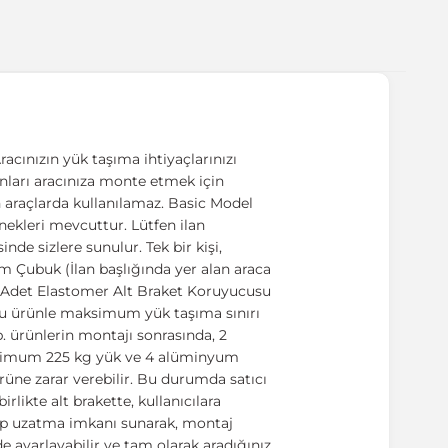
acınızın yük taşıma ihtiyaçlarınızı
manları aracınıza monte etmek için
n araçlarda kullanılamaz. Basic Model
enekleri mevcuttur. Lütfen ilan
nde sizlere sunulur. Tek bir kişi,
m Çubuk (İlan başlığında yer alan araca
6 Adet Elastomer Alt Braket Koruyucusu
 bu ürünle maksimum yük taşıma sınırı
b. ürünlerin montajı sonrasında, 2
ksimum 225 kg yük ve 4 alüminyum
üne zarar verebilir. Bu durumda satıcı
rlikte alt brakette, kullanıcılara
ltıp uzatma imkanı sunarak, montaj
e ayarlayabilir ve tam olarak aradığınız