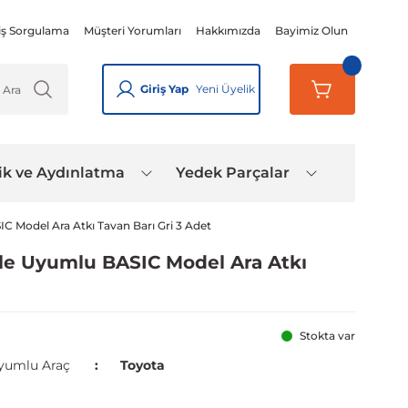
iş Sorgulama
Müşteri Yorumları
Hakkımızda
Bayimiz Olun
Giriş Yap
Yeni Üyelik
ik ve Aydınlatma
Yedek Parçalar
IC Model Ara Atkı Tavan Barı Gri 3 Adet
 ile Uyumlu BASIC Model Ara Atkı
Stokta var
yumlu Araç
Toyota