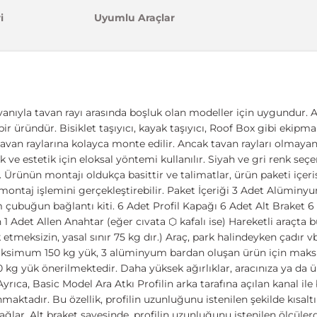
i
Uyumlu Araçlar
anıyla tavan rayı arasında boşluk olan modeller için uygundur. Ar
bir üründür. Bisiklet taşıyıcı, kayak taşıyıcı, Roof Box gibi ekip
tavan raylarına kolayca monte edilir. Ancak tavan rayları olmaya
k ve estetik için eloksal yöntemi kullanılır. Siyah ve gri renk seç
. Ürünün montajı oldukça basittir ve talimatlar, ürün paketi içerisi
ontaj işlemini gerçekleştirebilir. Paket İçeriği 3 Adet Alüminyu
ubuğun bağlantı kiti. 6 Adet Profil Kapağı 6 Adet Alt Braket 
1 Adet Allen Anahtar (eğer cıvata ⬡ kafalı ise) Hareketli araçta
 etmeksizin, yasal sınır 75 kg dır.) Araç, park halindeyken çadır v
aksimum 150 kg yük, 3 alüminyum bardan oluşan ürün için ma
g yük önerilmektedir. Daha yüksek ağırlıklar, aracınıza ya da ür
ıca, Basic Model Ara Atkı Profilin arka tarafına açılan kanal ile bi
maktadır. Bu özellik, profilin uzunluğunu istenilen şekilde kısa
ğlar. Alt braket sayesinde, profilin uzunluğunu istenilen ölçülerd