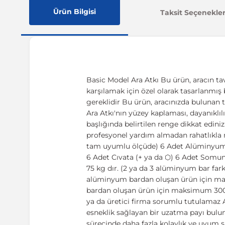
Ürün Bilgisi
Taksit Seçenekler
Basic Model Ara Atkı Bu ürün, aracın tav
karşılamak için özel olarak tasarlanmış 
gereklidir Bu ürün, aracınızda bulunan 
Ara Atkı'nın yüzey kaplaması, dayanıklılı
başlığında belirtilen renge dikkat ediniz
profesyonel yardım almadan rahatlıkla m
tam uyumlu ölçüde) 6 Adet Alüminyum ç
6 Adet Cıvata (+ ya da ⬡) 6 Adet Somun 
75 kg dır. (2 ya da 3 alüminyum bar fark
alüminyum bardan oluşan ürün için m
bardan oluşan ürün için maksimum 300 k
ya da üretici firma sorumlu tutulamaz Ayr
esneklik sağlayan bir uzatma payı bulun
sürecinde daha fazla kolaylık ve uyum sa