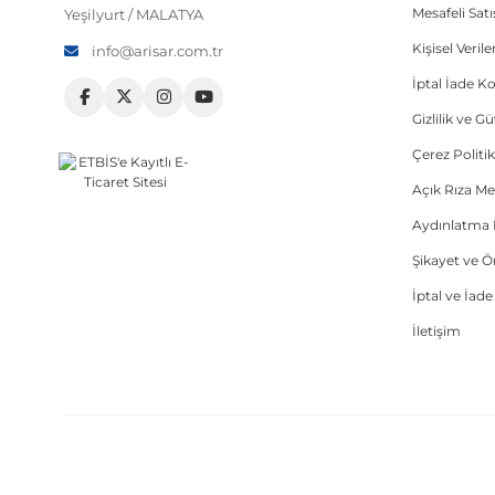
Mesafeli Sat
Yeşilyurt / MALATYA
Kişisel Veri
info@arisar.com.tr
İptal İade Ko
Gizlilik ve G
Çerez Politik
Açık Rıza Me
Aydınlatma 
Şikayet ve 
İptal ve İad
İletişim