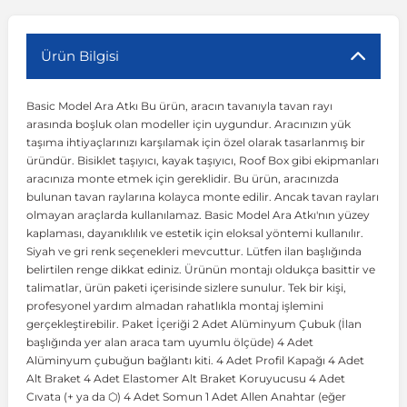
r
ç Aksesuarlar
ış Aksesuarlar
e Siren
aj & Şanzıman
Volkswagen Multivan
Corsa E 2014-2019
Audi TT
Suburban 2015-2020
Galaxy
Latitude
GLA Serisi W156
X7 Serisi
C6
Freemont
Pilot
Getz
Stonic
MX-6
NX Coupe
Peugeot 4007
Toyota Prius
Volvo XC60
Ürün Bilgisi
Basic Model Ara Atkı Bu ürün, aracın tavanıyla tavan rayı
ve Kolçak Aparatları
pağı ve Ayna Sinyalleri
ar
ör
aim
Volkswagen Passat
Corsa F 2019 ve Sonrası
Tahoe 2000-2006
Grand C-Max
Master
GLA Serisi X156
Z Serisi
C8
Fullback
S2000
Grand Santa Fe
Venga
RX-8
Pathfinder
Peugeot 4008
Toyota Proace City
Volvo XC70
arasında boşluk olan modeller için uygundur. Aracınızın yük
taşıma ihtiyaçlarınızı karşılamak için özel olarak tasarlanmış bir
üründür. Bisiklet taşıyıcı, kayak taşıyıcı, Roof Box gibi ekipmanları
 Kılıf ve Yastık
apakları
esuarları
ve Parçaları
rünler
Volkswagen Polo
Crossland
TrailBlazer 2011 ve Sonrası
Ka
Megane 1 1995-2003
GLB Serisi X247
Cactus
Kartal
ZR-V
H1
XCeed
XC-3
Patrol
Peugeot 405
Toyota RAV4
Volvo XC90
aracınıza monte etmek için gereklidir. Bu ürün, aracınızda
bulunan tavan raylarına kolayca monte edilir. Ancak tavan rayları
olmayan araçlarda kullanılamaz. Basic Model Ara Atkı'nın yüzey
ıtası
ı ve Parçaları
istemi
Volkswagen Scirocco
Crossland X
Trax 2013-2022
Kuga
Megane 2 2002-2008
GLC Serisi X243
Dispatch
Linea
H100
Primastar
Peugeot 406
Toyota Tacoma
kaplaması, dayanıklılık ve estetik için eloksal yöntemi kullanılır.
Siyah ve gri renk seçenekleri mevcuttur. Lütfen ilan başlığında
belirtilen renge dikkat ediniz. Ürünün montajı oldukça basittir ve
o
gaj Ve Ara Atkı
şpiyel
mbası ve Parçaları
Volkswagen Sharan
Frontera
Trax 2023 ve Sonrası
Mondeo
Megane 3 2008-2016
GLC Serisi X253
DS4
Marea
H350
Primera
Peugeot 407
Toyota Venza
talimatlar, ürün paketi içerisinde sizlere sunulur. Tek bir kişi,
profesyonel yardım almadan rahatlıkla montaj işlemini
gerçekleştirebilir. Paket İçeriği 2 Adet Alüminyum Çubuk (İlan
su
sesuarları
Plaka, Bagaj Lambası
it
Volkswagen T-Cross
Grandland
Mustang
Megane 4 2016-2024
GLE Coupe Serisi C292
DS5
Mirafiori
i10
Pulsar
Peugeot 5008
Toyota Verso
başlığında yer alan araca tam uyumlu ölçüde) 4 Adet
Alüminyum çubuğun bağlantı kiti. 4 Adet Profil Kapağı 4 Adet
Alt Braket 4 Adet Elastomer Alt Braket Koruyucusu 4 Adet
 Dış Trim Parçaları
Volkswagen T-Roc
Grandland X
Puma
Modus
GLE Serisi W166
DS7
Palio
i20
Qashqai
Peugeot 508
Toyota Yaris
Cıvata (+ ya da ⬡) 4 Adet Somun 1 Adet Allen Anahtar (eğer