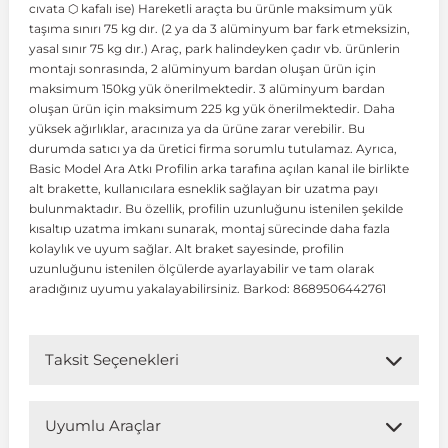
cıvata ⬡ kafalı ise) Hareketli araçta bu ürünle maksimum yük
taşıma sınırı 75 kg dır. (2 ya da 3 alüminyum bar fark etmeksizin,
yasal sınır 75 kg dır.) Araç, park halindeyken çadır vb. ürünlerin
 Koruma
Volkswagen Taigo
İnsignia
Ranger
R 12
GLK Serisi X204
Jumper
Panda
i30
Skystar
Peugeot 607
montajı sonrasında, 2 alüminyum bardan oluşan ürün için
maksimum 150kg yük önerilmektedir. 3 alüminyum bardan
oluşan ürün için maksimum 225 kg yük önerilmektedir. Daha
Volkswagen Teramont
Kadett
Raptor
R 19
GLS Serisi X167
Jumpy
Punto
İ40
Sunny
Peugeot Bipper
yüksek ağırlıklar, aracınıza ya da ürüne zarar verebilir. Bu
durumda satıcı ya da üretici firma sorumlu tutulamaz. Ayrıca,
Basic Model Ara Atkı Profilin arka tarafına açılan kanal ile birlikte
Takozu
Volkswagen Tiguan
Meriva
S-Max
R 9-11
Metris
Nemo
Scudo
İoniq
Terrano
Peugeot Boxer
alt brakette, kullanıcılara esneklik sağlayan bir uzatma payı
bulunmaktadır. Bu özellik, profilin uzunluğunu istenilen şekilde
kısaltıp uzatma imkanı sunarak, montaj sürecinde daha fazla
aza
Volkswagen Touareg
Mokka
Taunus
Safrane
ML Serisi W164
Saxo
Sedici
İx35
X-Trail
Peugeot Expert
kolaylık ve uyum sağlar. Alt braket sayesinde, profilin
uzunluğunu istenilen ölçülerde ayarlayabilir ve tam olarak
aradığınız uyumu yakalayabilirsiniz. Barkod: 8689506442761
i
en & Süspansiyon
Volkswagen Touran
Movano
Transit
Scenic
S Serisi W221
Spacetourer
Siena
İx45
Peugeot Partner
Taksit Seçenekleri
Volkswagen Transporter
Omega
Symbol
S Serisi W222
Xantia
Stilo
Kona
Peugeot RCZ
Uyumlu Araçlar
 & Müşür
Volkswagen Volt
Tigra
Taliant
S Serisi W223
Xsara
Talento
Lavita
Peugeot Rifter