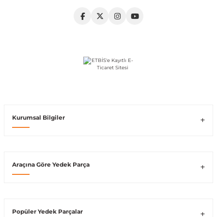
Vito W639
shi
X-Class W470
t
Kurumsal Bilgiler
e
Araçına Göre Yedek Parça
Popüler Yedek Parçalar