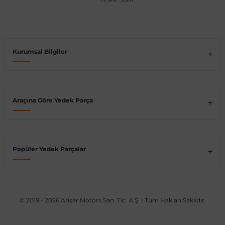
Vito W639
shi
X-Class W470
Kurumsal Bilgiler
Araçına Göre Yedek Parça
t
e
Popüler Yedek Parçalar
© 2019 - 2026 Arisar Motors San. Tic. A.Ş. | Tüm Hakları Saklıdır.