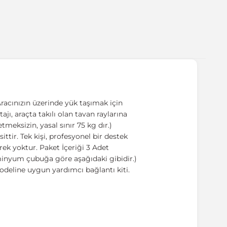
racınızın üzerinde yük taşımak için
ajı, araçta takılı olan tavan raylarına
meksizin, yasal sınır 75 kg dır.)
tir. Tek kişi, profesyonel bir destek
ek yoktur. Paket İçeriği 3 Adet
üminyum çubuğa göre aşağıdaki gibidir.)
odeline uygun yardımcı bağlantı kiti.