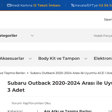
Kredi Kartına
12 Taksit İmkanı
Havale/EFT'ye
%3 Ek İ
Sipar
 Aksesuarlar
Body Kit ve Tampon
Elektron
 ve Taşıma Barları
Subaru Outback 2020-2024 Arası ile Uyumlu ACE-1 Ara 
Subaru Outback 2020-2024 Arası ile Uyu
3 Adet
Yorum Yap/Yorumları Oku
Kategori
Ara Atkı ve Taşıma Barları
U