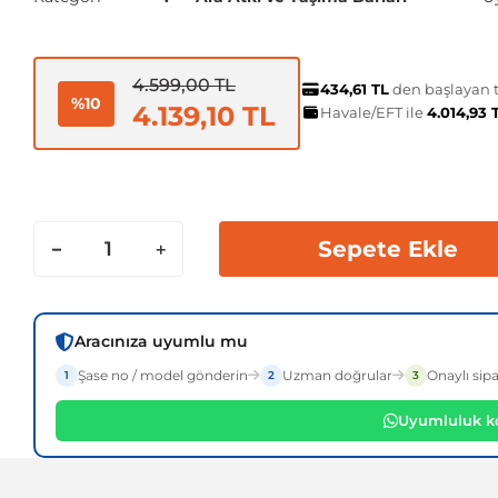
4.599,00 TL
434,61 TL
den başlayan ta
%10
4.139,10 TL
Havale/EFT ile
4.014,93 
Sepete Ekle
Aracınıza uyumlu mu
Şase no / model gönderin
Uzman doğrular
Onaylı sipa
1
2
3
Uyumluluk ko