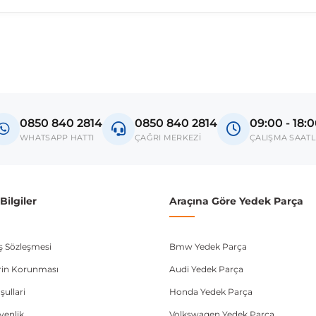
madan önce ürün görsellerini ve OEM numaralarını aracınız ile karşılaşt
l
ack V
0850 840 2814
0850 840 2814
09:00 - 18:
donanım ve kasa tipleri kullanabilmektedir. Sipariş vermeden önce OEM n
WHATSAPP HATTI
ÇAĞRI MERKEZİ
ÇALIŞMA SAATL
ilgiler
Araçına Göre Yedek Parça
ış Sözleşmesi
Bmw Yedek Parça
lerin Korunması
Audi Yedek Parça
şullari
Honda Yedek Parça
üvenlik
Volkswagen Yedek Parça