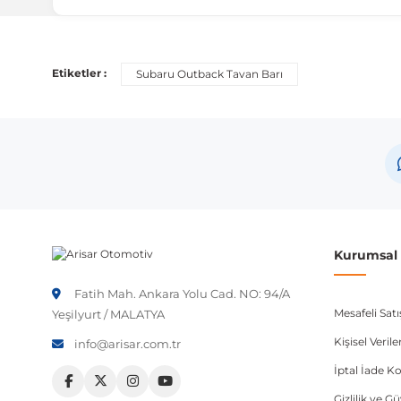
Uyumlu Araç Modelleri
Bu ürün aşağıdaki araç modelleri ile uyumludur. Satın al
Etiketler :
Subaru Outback Tavan Barı
Marka
Mode
Subaru
Outb
Not:
Araç üreticileri aynı model yılı içerisinde farklı 
etmeniz önerilir.
Kurumsal B
Fatih Mah. Ankara Yolu Cad. NO: 94/A
Mesafeli Sat
Yeşilyurt / MALATYA
Kişisel Veri
info@arisar.com.tr
İptal İade Ko
Gizlilik ve G