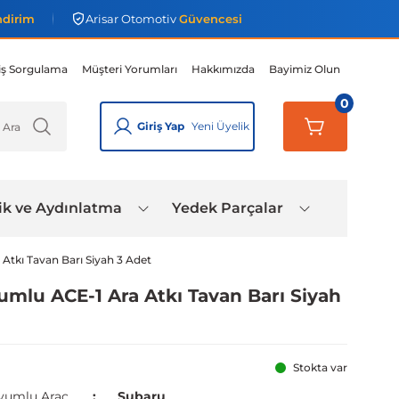
ndirim
Arisar Otomotiv
Güvencesi
iş Sorgulama
Müşteri Yorumları
Hakkımızda
Bayimiz Olun
0
Giriş Yap
Yeni Üyelik
ik ve Aydınlatma
Yedek Parçalar
Atkı Tavan Barı Siyah 3 Adet
mlu ACE-1 Ara Atkı Tavan Barı Siyah
Stokta var
yumlu Araç
Subaru