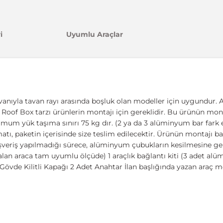
i
Uyumlu Araçlar
vanıyla tavan rayı arasında boşluk olan modeller için uygundur. A
ıcı, Roof Box tarzı ürünlerin montajı için gereklidir. Bu ürünün mont
imum yük taşıma sınırı 75 kg dır. (2 ya da 3 alüminyum bar fark et
 paketin içerisinde size teslim edilecektir. Ürünün montajı basit
ışveriş yapılmadığı sürece, alüminyum çubukların kesilmesine ger
lan araca tam uyumlu ölçüde) 1 araçlık bağlantı kiti (3 adet al
övde Kilitli Kapağı 2 Adet Anahtar İlan başlığında yazan araç m