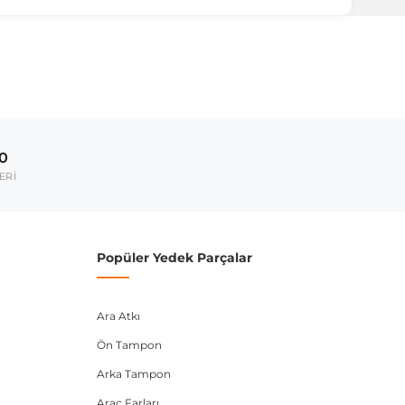
ırmanız tavsiye edilir.
Model Yılı
2019-2024
00
umarası veya şasi numarası ile uyumluluğu kontrol
ERİ
Popüler Yedek Parçalar
Ara Atkı
Ön Tampon
Arka Tampon
Araç Farları