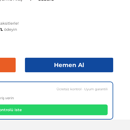
ksitlerle!
TL
ödeyin
Hemen Al
Ücretsiz kontrol · Uyum garantili
riş verin
ntrolü iste