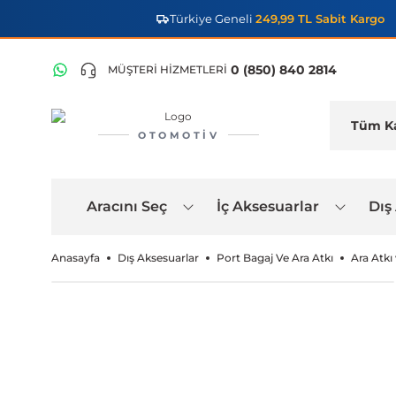
Türkiye Geneli
249,99 TL Sabit Kargo
0 (850) 840 2814
MÜŞTERİ HİZMETLERİ
OTOMOTIV
Aracını Seç
İç Aksesuarlar
Dış
Anasayfa
Dış Aksesuarlar
Port Bagaj Ve Ara Atkı
Ara Atkı