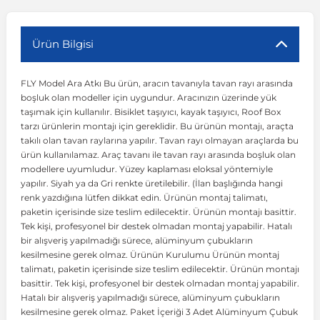
r
ç Aksesuarlar
ış Aksesuarlar
e Siren
aj & Şanzıman
Volkswagen Multivan
Corsa E 2014-2019
Audi TT
Suburban 2015-2020
Galaxy
Latitude
GLA Serisi W156
X7 Serisi
C6
Freemont
Pilot
Getz
Stonic
MX-6
NX Coupe
Peugeot 4007
Toyota Prius
Volvo XC60
Ürün Bilgisi
FLY Model Ara Atkı Bu ürün, aracın tavanıyla tavan rayı arasında
ve Kolçak Aparatları
pağı ve Ayna Sinyalleri
ar
ör
aim
Volkswagen Passat
Corsa F 2019 ve Sonrası
Tahoe 2000-2006
Grand C-Max
Master
GLA Serisi X156
Z Serisi
C8
Fullback
S2000
Grand Santa Fe
Venga
RX-8
Pathfinder
Peugeot 4008
Toyota Proace City
Volvo XC70
boşluk olan modeller için uygundur. Aracınızın üzerinde yük
taşımak için kullanılır. Bisiklet taşıyıcı, kayak taşıyıcı, Roof Box
tarzı ürünlerin montajı için gereklidir. Bu ürünün montajı, araçta
 Kılıf ve Yastık
apakları
esuarları
ve Parçaları
rünler
Volkswagen Polo
Crossland
TrailBlazer 2011 ve Sonrası
Ka
Megane 1 1995-2003
GLB Serisi X247
Cactus
Kartal
ZR-V
H1
XCeed
XC-3
Patrol
Peugeot 405
Toyota RAV4
Volvo XC90
takılı olan tavan raylarına yapılır. Tavan rayı olmayan araçlarda bu
ürün kullanılamaz. Araç tavanı ile tavan rayı arasında boşluk olan
modellere uyumludur. Yüzey kaplaması eloksal yöntemiyle
ıtası
ı ve Parçaları
istemi
Volkswagen Scirocco
Crossland X
Trax 2013-2022
Kuga
Megane 2 2002-2008
GLC Serisi X243
Dispatch
Linea
H100
Primastar
Peugeot 406
Toyota Tacoma
yapılır. Siyah ya da Gri renkte üretilebilir. (İlan başlığında hangi
renk yazdığına lütfen dikkat edin. Ürünün montaj talimatı,
paketin içerisinde size teslim edilecektir. Ürünün montajı basittir.
o
gaj Ve Ara Atkı
şpiyel
mbası ve Parçaları
Volkswagen Sharan
Frontera
Trax 2023 ve Sonrası
Mondeo
Megane 3 2008-2016
GLC Serisi X253
DS4
Marea
H350
Primera
Peugeot 407
Toyota Venza
Tek kişi, profesyonel bir destek olmadan montaj yapabilir. Hatalı
bir alışveriş yapılmadığı sürece, alüminyum çubukların
kesilmesine gerek olmaz. Ürünün Kurulumu Ürünün montaj
su
sesuarları
Plaka, Bagaj Lambası
it
Volkswagen T-Cross
Grandland
Mustang
Megane 4 2016-2024
GLE Coupe Serisi C292
DS5
Mirafiori
i10
Pulsar
Peugeot 5008
Toyota Verso
talimatı, paketin içerisinde size teslim edilecektir. Ürünün montajı
basittir. Tek kişi, profesyonel bir destek olmadan montaj yapabilir.
Hatalı bir alışveriş yapılmadığı sürece, alüminyum çubukların
 Dış Trim Parçaları
Volkswagen T-Roc
Grandland X
Puma
Modus
GLE Serisi W166
DS7
Palio
i20
Qashqai
Peugeot 508
Toyota Yaris
kesilmesine gerek olmaz. Paket İçeriği 3 Adet Alüminyum Çubuk