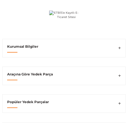
Vito W639
shi
X-Class W470
Kurumsal Bilgiler
t
Araçına Göre Yedek Parça
e
Popüler Yedek Parçalar