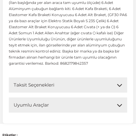
(İlan başlığında yer alan araca tam uyumlu ölçüde) 6 Adet
Alüminyum çubuğun bağlantı kiti. 6 Adet Kafa Braketi, 6 Adet
Elastomer Kafa Braketi Koruyucusu 6 Adet Alt Braket, (GF30 PA6
 Koruma
Volkswagen Taigo
İnsignia
Ranger
R 12
GLK Serisi X204
Jumper
Panda
i30
Skystar
Peugeot 607
ya da bazı araçlar için Elektro Statik Boyalı S 235 Çelik) 6 Adet
Elastomer Alt Braket Koruyucusu 6 Adet Cıvata (+ ya da ⬡) 6
Adet Somun 1 Adet Allen Anahtar (eğer cıvata ⬡ kafalı ise) Diğer
Volkswagen Teramont
Kadett
Raptor
R 19
GLS Serisi X167
Jumpy
Punto
İ40
Sunny
Peugeot Bipper
Ürünlerle Uyumluluğu Ürünün, diğer ürünlerle uyumluluğunu
teyit etmek için, ilan görsellerinde yer alan alüminyum çubuğun
teknik resmini kontrol ediniz. Başka bir marka ya da başka bir
Takozu
Volkswagen Tiguan
Meriva
S-Max
R 9-11
Metris
Nemo
Scudo
İoniq
Terrano
Peugeot Boxer
firmadan alınan herhangi bir ürünle tam uyumlu olacağının
garantisi verilemez. Barkod: 8682179842357
aza
Volkswagen Touareg
Mokka
Taunus
Safrane
ML Serisi W164
Saxo
Sedici
İx35
X-Trail
Peugeot Expert
Taksit Seçenekleri
i
en & Süspansiyon
Volkswagen Touran
Movano
Transit
Scenic
S Serisi W221
Spacetourer
Siena
İx45
Peugeot Partner
Uyumlu Araçlar
Volkswagen Transporter
Omega
Symbol
S Serisi W222
Xantia
Stilo
Kona
Peugeot RCZ
Uyumlu Araç Modelleri
 & Müşür
Volkswagen Volt
Tigra
Taliant
S Serisi W223
Xsara
Talento
Lavita
Peugeot Rifter
Bu ürün aşağıdaki araç modelleri ile uyumludur. Satın
Etiketler :