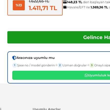
1.622,65 TL
148,23 TL
den başlayan taks
%13
1.411,71 TL
Havale/EFT ile
1.369,36 TL
Gelince H
Aracınıza uyumlu mu
Şase no / model gönderin
Uzman doğrular
Onaylı sipa
1
2
3
Uyumluluk ko
i
Uyumlu Araçlar