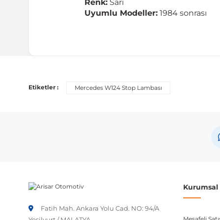
Renk:
Sarı
Uyumlu Modeller:
1984 sonrası
Uyumlu Araç Modelleri
Bu ürün aşağıdaki araç modelleri ile uyumludur. Satın al
Etiketler :
Mercedes W124 Stop Lambası
Marka
Mercedes
Not:
Araç üreticileri aynı model yılı içerisinde farklı 
etmeniz önerilir.
Kurumsal B
Fatih Mah. Ankara Yolu Cad. NO: 94/A
Mesafeli Sat
Yeşilyurt / MALATYA