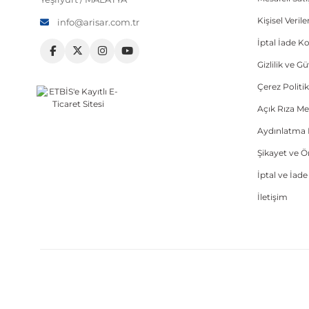
Kişisel Veri
info@arisar.com.tr
İptal İade Ko
Gizlilik ve G
Çerez Politik
Açık Rıza Me
Aydınlatma 
Şikayet ve 
İptal ve İad
İletişim