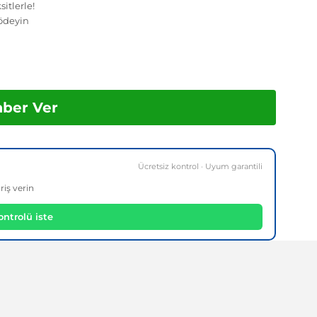
itlerle!
ödeyin
aber Ver
Ücretsiz kontrol · Uyum garantili
riş verin
ntrolü iste