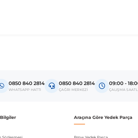
madan önce ürün görsellerini ve OEM numaralarını aracınız ile karşılaşt
Model
W124
0850 840 2814
0850 840 2814
09:00 - 18:
donanım ve kasa tipleri kullanabilmektedir. Sipariş vermeden önce OEM n
WHATSAPP HATTI
ÇAĞRI MERKEZİ
ÇALIŞMA SAATL
ilgiler
Araçına Göre Yedek Parça
ış Sözleşmesi
Bmw Yedek Parça