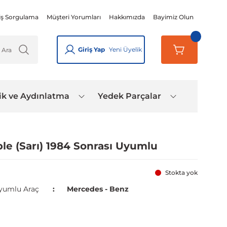
iş Sorgulama
Müşteri Yorumları
Hakkımızda
Bayimiz Olun
Giriş Yap
Yeni Üyelik
ik ve Aydınlatma
Yedek Parçalar
e (Sarı) 1984 Sonrası Uyumlu
Stokta yok
yumlu Araç
Mercedes - Benz