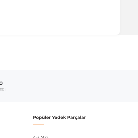
ırmanız tavsiye edilir.
Model Yılı
1984-1997
00
umarası veya şasi numarası ile uyumluluğu kontrol
ERİ
Popüler Yedek Parçalar
Ara Atkı