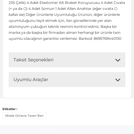
235 Çelik) 4 Adet Elastomer Alt Braket Koruyucusu 4 Adet Cıvata
(+ ya da ⬡) 4 Adet Somun 1 Adet Allen Anahtar (eğer cıvata ⬡
kafalı ise) Diğer Ürünlerle Uyumluluğu Ürünün, diğer ürünlerle
 Koruma
Volkswagen Taigo
İnsignia
Ranger
R 12
GLK Serisi X204
Jumper
Panda
i30
Skystar
Peugeot 607
uyumluluğunu teyit etmek için, ilan görsellerinde yer alan
alüminyum çubuğun teknik resmini kontrol ediniz. Başka bir
marka ya da başka bir firmadan alınan herhangi bir ürünle tam
Volkswagen Teramont
Kadett
Raptor
R 19
GLS Serisi X167
Jumpy
Punto
İ40
Sunny
Peugeot Bipper
uyumlu olacağının garantisi verilemez. Barkod: 8695769440130
Takozu
Volkswagen Tiguan
Meriva
S-Max
R 9-11
Metris
Nemo
Scudo
İoniq
Terrano
Peugeot Boxer
Taksit Seçenekleri
aza
Volkswagen Touareg
Mokka
Taunus
Safrane
ML Serisi W164
Saxo
Sedici
İx35
X-Trail
Peugeot Expert
Uyumlu Araçlar
i
en & Süspansiyon
Volkswagen Touran
Movano
Transit
Scenic
S Serisi W221
Spacetourer
Siena
İx45
Peugeot Partner
Uyumlu Araç Modelleri
Bu ürün aşağıdaki araç modelleri ile uyumludur. Satın
Etiketler :
Volkswagen Transporter
Omega
Symbol
S Serisi W222
Xantia
Stilo
Kona
Peugeot RCZ
almadan önce ürün görsellerini ve OEM numaralarını aracınız
Skoda Octavia Tavan Barı
ile karşılaştırmanız tavsiye edilir.
 & Müşür
Volkswagen Volt
Tigra
Taliant
S Serisi W223
Xsara
Talento
Lavita
Peugeot Rifter
Marka
Model
Model Yılı