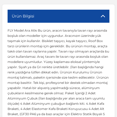
r
ç Aksesuarlar
ış Aksesuarlar
e Siren
aj & Şanzıman
Volkswagen Multivan
Corsa E 2014-2019
Audi TT
Suburban 2015-2020
Galaxy
Latitude
GLA Serisi W156
X7 Serisi
C6
Freemont
Pilot
Getz
Stonic
MX-6
NX Coupe
Peugeot 4007
Toyota Prius
Volvo XC60
Ürün Bilgisi
FLY Model Ara Atkı Bu ürün, aracın tavanıyla tavan rayı arasında
ve Kolçak Aparatları
pağı ve Ayna Sinyalleri
ar
ör
aim
Volkswagen Passat
Corsa F 2019 ve Sonrası
Tahoe 2000-2006
Grand C-Max
Master
GLA Serisi X156
Z Serisi
C8
Fullback
S2000
Grand Santa Fe
Venga
RX-8
Pathfinder
Peugeot 4008
Toyota Proace City
Volvo XC70
boşluk olan modeller için uygundur. Aracınızın üzerinde yük
taşımak için kullanılır. Bisiklet taşıyıcı, kayak taşıyıcı, Roof Box
tarzı ürünlerin montajı için gereklidir. Bu ürünün montajı, araçta
 Kılıf ve Yastık
apakları
esuarları
ve Parçaları
rünler
Volkswagen Polo
Crossland
TrailBlazer 2011 ve Sonrası
Ka
Megane 1 1995-2003
GLB Serisi X247
Cactus
Kartal
ZR-V
H1
XCeed
XC-3
Patrol
Peugeot 405
Toyota RAV4
Volvo XC90
takılı olan tavan raylarına yapılır. Tavan rayı olmayan araçlarda bu
ürün kullanılamaz. Araç tavanı ile tavan rayı arasında boşluk olan
modellere uyumludur. Yüzey kaplaması eloksal yöntemiyle
ıtası
ı ve Parçaları
istemi
Volkswagen Scirocco
Crossland X
Trax 2013-2022
Kuga
Megane 2 2002-2008
GLC Serisi X243
Dispatch
Linea
H100
Primastar
Peugeot 406
Toyota Tacoma
yapılır. Siyah ya da Gri renkte üretilebilir. (İlan başlığında hangi
renk yazdığına lütfen dikkat edin. Ürünün Kurulumu Ürünün
montaj talimatı, paketin içerisinde size teslim edilecektir. Ürünün
o
gaj Ve Ara Atkı
şpiyel
mbası ve Parçaları
Volkswagen Sharan
Frontera
Trax 2023 ve Sonrası
Mondeo
Megane 3 2008-2016
GLC Serisi X253
DS4
Marea
H350
Primera
Peugeot 407
Toyota Venza
montajı basittir. Tek kişi, profesyonel bir destek olmadan montaj
yapabilir. Hatalı bir alışveriş yapılmadığı sürece, alüminyum
çubukların kesilmesine gerek olmaz. Paket İçeriği 2 Adet
su
sesuarları
Plaka, Bagaj Lambası
it
Volkswagen T-Cross
Grandland
Mustang
Megane 4 2016-2024
GLE Coupe Serisi C292
DS5
Mirafiori
i10
Pulsar
Peugeot 5008
Toyota Verso
Alüminyum Çubuk (İlan başlığında yer alan araca tam uyumlu
ölçüde) 4 Adet Alüminyum çubuğun bağlantı kiti. 4 Adet Kafa
Braketi, 4 Adet Elastomer Kafa Braketi Koruyucusu 4 Adet Alt
 Dış Trim Parçaları
Volkswagen T-Roc
Grandland X
Puma
Modus
GLE Serisi W166
DS7
Palio
i20
Qashqai
Peugeot 508
Toyota Yaris
Braket, (GF30 PA6 ya da bazı araçlar için Elektro Statik Boyalı S