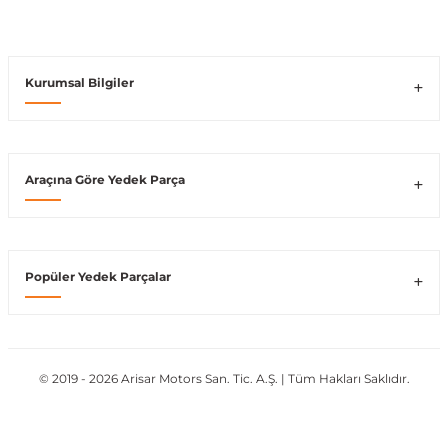
Vito W639
Kurumsal Bilgiler
shi
X-Class W470
Araçına Göre Yedek Parça
t
Popüler Yedek Parçalar
e
© 2019 - 2026 Arisar Motors San. Tic. A.Ş. | Tüm Hakları Saklıdır.