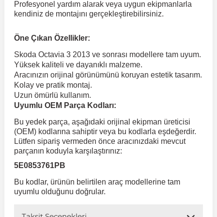
Profesyonel yardım alarak veya uygun ekipmanlarla
kendiniz de montajını gerçekleştirebilirsiniz.
 Koruma
Volkswagen Taigo
İnsignia
Ranger
R 12
GLK Serisi X204
Jumper
Panda
i30
Skystar
Peugeot 607
Öne Çıkan Özellikler:
Skoda Octavia 3 2013 ve sonrası modellere tam uyum.
Volkswagen Teramont
Kadett
Raptor
R 19
GLS Serisi X167
Jumpy
Punto
İ40
Sunny
Peugeot Bipper
Yüksek kaliteli ve dayanıklı malzeme.
Aracınızın orijinal görünümünü koruyan estetik tasarım.
Kolay ve pratik montaj.
Takozu
Volkswagen Tiguan
Meriva
S-Max
R 9-11
Metris
Nemo
Scudo
İoniq
Terrano
Peugeot Boxer
Uzun ömürlü kullanım.
Uyumlu OEM Parça Kodları:
aza
Volkswagen Touareg
Mokka
Taunus
Safrane
ML Serisi W164
Saxo
Sedici
İx35
X-Trail
Peugeot Expert
Bu yedek parça, aşağıdaki orijinal ekipman üreticisi
(OEM) kodlarına sahiptir veya bu kodlarla eşdeğerdir.
Lütfen sipariş vermeden önce aracınızdaki mevcut
i
en & Süspansiyon
Volkswagen Touran
Movano
Transit
Scenic
S Serisi W221
Spacetourer
Siena
İx45
Peugeot Partner
parçanın koduyla karşılaştırınız:
5E0853761PB
Volkswagen Transporter
Omega
Symbol
S Serisi W222
Xantia
Stilo
Kona
Peugeot RCZ
Bu kodlar, ürünün belirtilen araç modellerine tam
uyumlu olduğunu doğrular.
 & Müşür
Volkswagen Volt
Tigra
Taliant
S Serisi W223
Xsara
Talento
Lavita
Peugeot Rifter
Taksit Seçenekleri