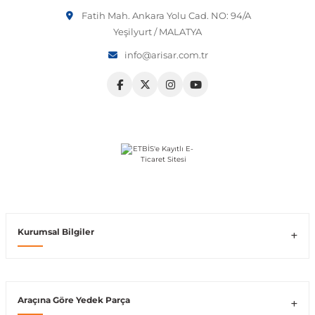
Fatih Mah. Ankara Yolu Cad. NO: 94/A
Vito W639
Yeşilyurt / MALATYA
info@arisar.com.tr
shi
X-Class W470
t
e
Kurumsal Bilgiler
Araçına Göre Yedek Parça