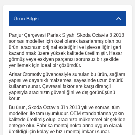
r
ç Aksesuarlar
ış Aksesuarlar
e Siren
aj & Şanzıman
Volkswagen Multivan
Corsa E 2014-2019
Audi TT
Suburban 2015-2020
Galaxy
Latitude
GLA Serisi W156
X7 Serisi
C6
Freemont
Pilot
Getz
Stonic
MX-6
NX Coupe
Peugeot 4007
Toyota Prius
Volvo XC60
Ürün Bilgisi
Panjur Çerçevesi Parlak Siyah, Skoda Octavia 3 2013
ve Kolçak Aparatları
pağı ve Ayna Sinyalleri
ar
ör
aim
Volkswagen Passat
Corsa F 2019 ve Sonrası
Tahoe 2000-2006
Grand C-Max
Master
GLA Serisi X156
Z Serisi
C8
Fullback
S2000
Grand Santa Fe
Venga
RX-8
Pathfinder
Peugeot 4008
Toyota Proace City
Volvo XC70
sonrası modeller için özel olarak tasarlanmış olan bu
ürün, aracınızın orijinal estetiğini ve işlevselliğini geri
kazandırmak üzere yüksek kalitede üretilmiştir. Hasar
 Kılıf ve Yastık
apakları
esuarları
ve Parçaları
rünler
Volkswagen Polo
Crossland
TrailBlazer 2011 ve Sonrası
Ka
Megane 1 1995-2003
GLB Serisi X247
Cactus
Kartal
ZR-V
H1
XCeed
XC-3
Patrol
Peugeot 405
Toyota RAV4
Volvo XC90
görmüş veya eskiyen parçanızı sorunsuz bir şekilde
yenilemek için ideal bir çözümdür.
Arisar Otomotiv güvencesiyle sunulan bu ürün, sağlam
ıtası
ı ve Parçaları
istemi
Volkswagen Scirocco
Crossland X
Trax 2013-2022
Kuga
Megane 2 2002-2008
GLC Serisi X243
Dispatch
Linea
H100
Primastar
Peugeot 406
Toyota Tacoma
yapısı ve dayanıklı malzemesi sayesinde uzun ömürlü
kullanım sunar. Çevresel faktörlere karşı dirençli
yapısıyla aracınızın güvenliğini ve dış görünüşünü
o
gaj Ve Ara Atkı
şpiyel
mbası ve Parçaları
Volkswagen Sharan
Frontera
Trax 2023 ve Sonrası
Mondeo
Megane 3 2008-2016
GLC Serisi X253
DS4
Marea
H350
Primera
Peugeot 407
Toyota Venza
korur.
Bu ürün, Skoda Octavia 3'in 2013 yılı ve sonrası tüm
su
sesuarları
Plaka, Bagaj Lambası
it
Volkswagen T-Cross
Grandland
Mustang
Megane 4 2016-2024
GLE Coupe Serisi C292
DS5
Mirafiori
i10
Pulsar
Peugeot 5008
Toyota Verso
modelleri ile tam uyumludur. OEM standartlarına yakın
kalitede üretilmiş olup, aracınıza mükemmel bir şekilde
entegre olur. Fabrika montaj noktalarına uygun olarak
 Dış Trim Parçaları
üretildiği için kolay ve hızlı montaj imkanı sunar.
Volkswagen T-Roc
Grandland X
Puma
Modus
GLE Serisi W166
DS7
Palio
i20
Qashqai
Peugeot 508
Toyota Yaris