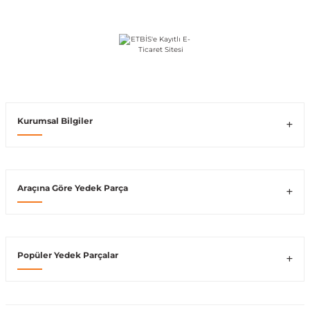
Vito W639
shi
X-Class W470
Kurumsal Bilgiler
t
Araçına Göre Yedek Parça
e
Popüler Yedek Parçalar