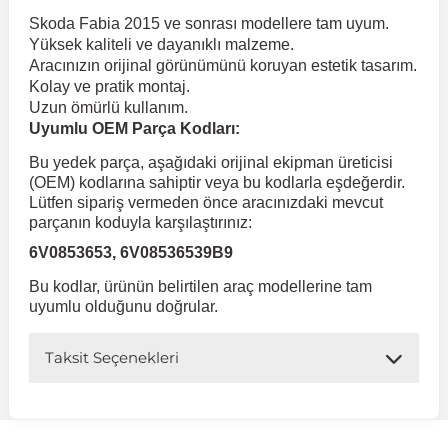
Skoda Fabia 2015 ve sonrası modellere tam uyum.
Yüksek kaliteli ve dayanıklı malzeme.
 Koruma
Volkswagen Taigo
İnsignia
Ranger
R 12
GLK Serisi X204
Jumper
Panda
i30
Skystar
Peugeot 607
Aracınızın orijinal görünümünü koruyan estetik tasarım.
Kolay ve pratik montaj.
Uzun ömürlü kullanım.
Volkswagen Teramont
Kadett
Raptor
R 19
GLS Serisi X167
Jumpy
Punto
İ40
Sunny
Peugeot Bipper
Uyumlu OEM Parça Kodları:
Bu yedek parça, aşağıdaki orijinal ekipman üreticisi
Takozu
Volkswagen Tiguan
Meriva
S-Max
R 9-11
Metris
Nemo
Scudo
İoniq
Terrano
Peugeot Boxer
(OEM) kodlarına sahiptir veya bu kodlarla eşdeğerdir.
Lütfen sipariş vermeden önce aracınızdaki mevcut
parçanın koduyla karşılaştırınız:
aza
Volkswagen Touareg
Mokka
Taunus
Safrane
ML Serisi W164
Saxo
Sedici
İx35
X-Trail
Peugeot Expert
6V0853653, 6V08536539B9
Bu kodlar, ürünün belirtilen araç modellerine tam
i
en & Süspansiyon
Volkswagen Touran
Movano
Transit
Scenic
S Serisi W221
Spacetourer
Siena
İx45
Peugeot Partner
uyumlu olduğunu doğrular.
Taksit Seçenekleri
Volkswagen Transporter
Omega
Symbol
S Serisi W222
Xantia
Stilo
Kona
Peugeot RCZ
 & Müşür
Volkswagen Volt
Tigra
Taliant
S Serisi W223
Xsara
Talento
Lavita
Peugeot Rifter