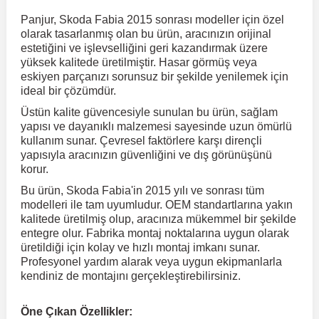
Panjur, Skoda Fabia 2015 sonrası modeller için özel
olarak tasarlanmış olan bu ürün, aracınızın orijinal
r
ç Aksesuarlar
ış Aksesuarlar
e Siren
aj & Şanzıman
Volkswagen Multivan
Corsa E 2014-2019
Audi TT
Suburban 2015-2020
Galaxy
Latitude
GLA Serisi W156
X7 Serisi
C6
Freemont
Pilot
Getz
Stonic
MX-6
NX Coupe
Peugeot 4007
Toyota Prius
Volvo XC60
estetiğini ve işlevselliğini geri kazandırmak üzere
yüksek kalitede üretilmiştir. Hasar görmüş veya
eskiyen parçanızı sorunsuz bir şekilde yenilemek için
ve Kolçak Aparatları
pağı ve Ayna Sinyalleri
ar
ör
aim
Volkswagen Passat
Corsa F 2019 ve Sonrası
Tahoe 2000-2006
Grand C-Max
Master
GLA Serisi X156
Z Serisi
C8
Fullback
S2000
Grand Santa Fe
Venga
RX-8
Pathfinder
Peugeot 4008
Toyota Proace City
Volvo XC70
ideal bir çözümdür.
Üstün kalite güvencesiyle sunulan bu ürün, sağlam
yapısı ve dayanıklı malzemesi sayesinde uzun ömürlü
 Kılıf ve Yastık
apakları
esuarları
ve Parçaları
rünler
Volkswagen Polo
Crossland
TrailBlazer 2011 ve Sonrası
Ka
Megane 1 1995-2003
GLB Serisi X247
Cactus
Kartal
ZR-V
H1
XCeed
XC-3
Patrol
Peugeot 405
Toyota RAV4
Volvo XC90
kullanım sunar. Çevresel faktörlere karşı dirençli
yapısıyla aracınızın güvenliğini ve dış görünüşünü
korur.
ıtası
ı ve Parçaları
istemi
Volkswagen Scirocco
Crossland X
Trax 2013-2022
Kuga
Megane 2 2002-2008
GLC Serisi X243
Dispatch
Linea
H100
Primastar
Peugeot 406
Toyota Tacoma
Bu ürün, Skoda Fabia'in 2015 yılı ve sonrası tüm
modelleri ile tam uyumludur. OEM standartlarına yakın
kalitede üretilmiş olup, aracınıza mükemmel bir şekilde
o
gaj Ve Ara Atkı
şpiyel
mbası ve Parçaları
Volkswagen Sharan
Frontera
Trax 2023 ve Sonrası
Mondeo
Megane 3 2008-2016
GLC Serisi X253
DS4
Marea
H350
Primera
Peugeot 407
Toyota Venza
entegre olur. Fabrika montaj noktalarına uygun olarak
üretildiği için kolay ve hızlı montaj imkanı sunar.
Profesyonel yardım alarak veya uygun ekipmanlarla
su
sesuarları
Plaka, Bagaj Lambası
it
Volkswagen T-Cross
Grandland
Mustang
Megane 4 2016-2024
GLE Coupe Serisi C292
DS5
Mirafiori
i10
Pulsar
Peugeot 5008
Toyota Verso
kendiniz de montajını gerçekleştirebilirsiniz.
 Dış Trim Parçaları
Volkswagen T-Roc
Grandland X
Puma
Modus
GLE Serisi W166
DS7
Palio
i20
Qashqai
Peugeot 508
Toyota Yaris
Öne Çıkan Özellikler: