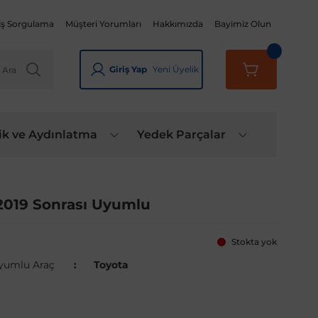
iş Sorgulama
Müşteri Yorumları
Hakkımızda
Bayimiz Olun
Giriş Yap
Yeni Üyelik
ik ve Aydınlatma
Yedek Parçalar
l 2019 Sonrası Uyumlu
Stokta yok
yumlu Araç
Toyota