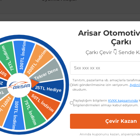
Arisar Otomotiv
Çarkı
görünüme kavuşturmak ister misiniz? İşte size özel olarak tasarlanmış, 2
olan bu ürün, aracınızın ön kısmını aydınlatırken aynı zamanda şık bir
Çarkı Çevir 👇 Sende 
 takabilirsiniz. Toyota Corolla için özel olarak tasarlanmış olan bu sis 
Tanıtım, pazarlama vb. amaçlarla tarafıma 
ileti gönderilmesine izin veriyorum.
Aydın
okudum.
Paylaştığım bilgilerin
KVKK kapsamında
k
bilgilendirmeleri almayı kabul ediyorum.
Çevir Kazan
 Toyota Corolla
Anında kuponunu kazan, alışverişinde