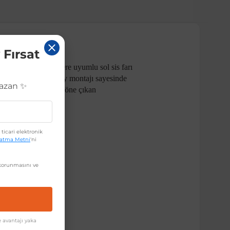
 Fırsat
019 sonrası modellere uyumlu sol sis farı
 görünüm sunar. Kolay montajı sayesinde
Kazan ✨
farı ledi, aracınızın öne çıkan
ticari elektronik
latma Metni
'ni
orunmasını ve
 avantajı yaka