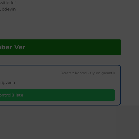
itlerle!
L
ödeyin
aber Ver
Ücretsiz kontrol · Uyum garantili
riş verin
ntrolü iste