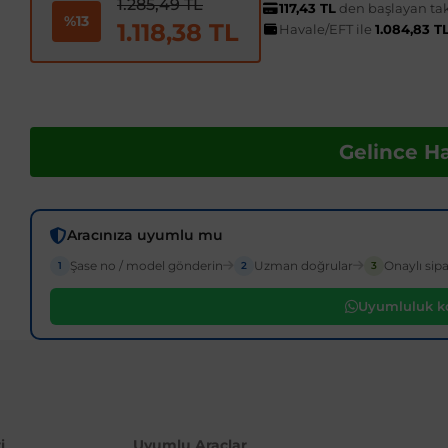
1.285,49 TL
117,43 TL
den başlayan taks
%13
1.118,38 TL
Havale/EFT ile
1.084,83 T
Gelince H
Aracınıza uyumlu mu
Şase no / model gönderin
Uzman doğrular
Onaylı sipa
1
2
3
Uyumluluk ko
i
Uyumlu Araçlar