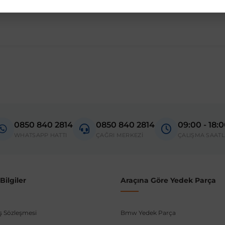
e LED
madan önce ürün görsellerini ve OEM numaralarını aracınız ile karşılaşt
 E210
0850 840 2814
0850 840 2814
09:00 - 18:
donanım ve kasa tipleri kullanabilmektedir. Sipariş vermeden önce OEM n
WHATSAPP HATTI
ÇAĞRI MERKEZİ
ÇALIŞMA SAATL
ilgiler
Araçına Göre Yedek Parça
ış Sözleşmesi
Bmw Yedek Parça