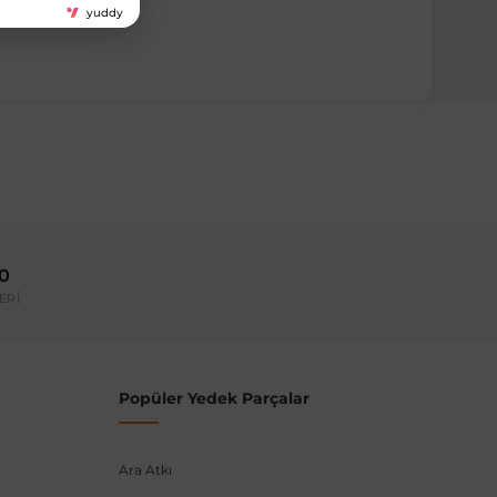
yuddy
ırmanız tavsiye edilir.
Model Yılı
2018-
00
umarası veya şasi numarası ile uyumluluğu kontrol
ERİ
Popüler Yedek Parçalar
Ara Atkı