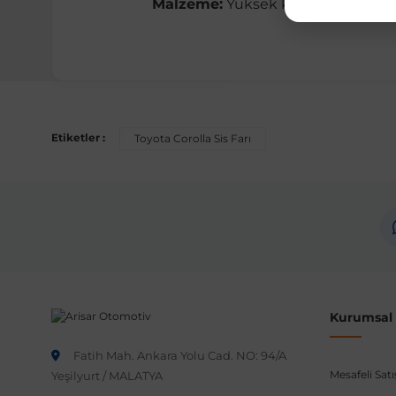
Malzeme:
Yüksek kaliteli plastik v
Uyumlu Araç Modelleri
Bu ürün aşağıdaki araç modelleri ile uyumludur. Satın al
Etiketler :
Toyota Corolla Sis Farı
Marka
Model
Toyota
Corolla
Not:
Araç üreticileri aynı model yılı içerisinde farklı 
etmeniz önerilir.
Kurumsal B
Fatih Mah. Ankara Yolu Cad. NO: 94/A
Mesafeli Sat
Yeşilyurt / MALATYA