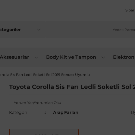
Sipar
 Aksesuarlar
Body Kit ve Tampon
Elektron
rolla Sis Farı Ledli Soketli Sol 2019 Sonrası Uyumlu
Toyota Corolla Sis Farı Ledli Soketli So
Yorum Yap/Yorumları Oku
Kategori
Araç Farları
U