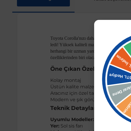
Toyota Corolla'nızı daha modern ve şık bir 
ledi! Yüksek kaliteli malzemeden üretilmiş 
herhangi bir uzman yardımı almadan rahatlıkla
özelliklerinden biri olacak.
Öne Çıkan Özellikler:
Kolay montaj
Üstün kalite malzeme
Aracınız için özel tasarım
Modern ve şık görünüm
Teknik Detaylar:
Uyumlu Modeller:
2019 ve sonrası
Yer:
Sol sis farı