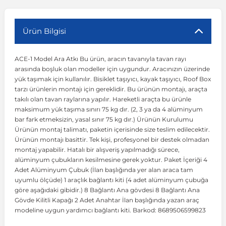
r
ç Aksesuarlar
ış Aksesuarlar
e Siren
aj & Şanzıman
Volkswagen Multivan
Corsa E 2014-2019
Audi TT
Suburban 2015-2020
Galaxy
Latitude
GLA Serisi W156
X7 Serisi
C6
Freemont
Pilot
Getz
Stonic
MX-6
NX Coupe
Peugeot 4007
Toyota Prius
Volvo XC60
Ürün Bilgisi
ACE-1 Model Ara Atkı Bu ürün, aracın tavanıyla tavan rayı
ve Kolçak Aparatları
pağı ve Ayna Sinyalleri
ar
ör
aim
Volkswagen Passat
Corsa F 2019 ve Sonrası
Tahoe 2000-2006
Grand C-Max
Master
GLA Serisi X156
Z Serisi
C8
Fullback
S2000
Grand Santa Fe
Venga
RX-8
Pathfinder
Peugeot 4008
Toyota Proace City
Volvo XC70
arasında boşluk olan modeller için uygundur. Aracınızın üzerinde
yük taşımak için kullanılır. Bisiklet taşıyıcı, kayak taşıyıcı, Roof Box
tarzı ürünlerin montajı için gereklidir. Bu ürünün montajı, araçta
 Kılıf ve Yastık
apakları
esuarları
ve Parçaları
rünler
Volkswagen Polo
Crossland
TrailBlazer 2011 ve Sonrası
Ka
Megane 1 1995-2003
GLB Serisi X247
Cactus
Kartal
ZR-V
H1
XCeed
XC-3
Patrol
Peugeot 405
Toyota RAV4
Volvo XC90
takılı olan tavan raylarına yapılır. Hareketli araçta bu ürünle
maksimum yük taşıma sınırı 75 kg dır. (2, 3 ya da 4 alüminyum
bar fark etmeksizin, yasal sınır 75 kg dır.) Ürünün Kurulumu
ıtası
ı ve Parçaları
istemi
Volkswagen Scirocco
Crossland X
Trax 2013-2022
Kuga
Megane 2 2002-2008
GLC Serisi X243
Dispatch
Linea
H100
Primastar
Peugeot 406
Toyota Tacoma
Ürünün montaj talimatı, paketin içerisinde size teslim edilecektir.
Ürünün montajı basittir. Tek kişi, profesyonel bir destek olmadan
montaj yapabilir. Hatalı bir alışveriş yapılmadığı sürece,
o
gaj Ve Ara Atkı
şpiyel
mbası ve Parçaları
Volkswagen Sharan
Frontera
Trax 2023 ve Sonrası
Mondeo
Megane 3 2008-2016
GLC Serisi X253
DS4
Marea
H350
Primera
Peugeot 407
Toyota Venza
alüminyum çubukların kesilmesine gerek yoktur. Paket İçeriği 4
Adet Alüminyum Çubuk (İlan başlığında yer alan araca tam
uyumlu ölçüde) 1 araçlık bağlantı kiti (4 adet alüminyum çubuğa
su
sesuarları
Plaka, Bagaj Lambası
it
Volkswagen T-Cross
Grandland
Mustang
Megane 4 2016-2024
GLE Coupe Serisi C292
DS5
Mirafiori
i10
Pulsar
Peugeot 5008
Toyota Verso
göre aşağıdaki gibidir.) 8 Bağlantı Ana gövdesi 8 Bağlantı Ana
Gövde Kilitli Kapağı 2 Adet Anahtar İlan başlığında yazan araç
modeline uygun yardımcı bağlantı kiti. Barkod: 8689506599823
 Dış Trim Parçaları
Volkswagen T-Roc
Grandland X
Puma
Modus
GLE Serisi W166
DS7
Palio
i20
Qashqai
Peugeot 508
Toyota Yaris