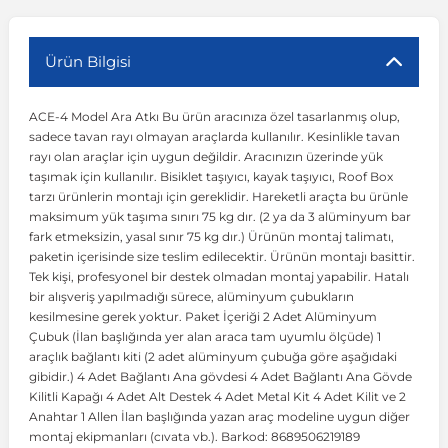
r
ç Aksesuarlar
ış Aksesuarlar
e Siren
aj & Şanzıman
Volkswagen Multivan
Corsa E 2014-2019
Audi TT
Suburban 2015-2020
Galaxy
Latitude
GLA Serisi W156
X7 Serisi
C6
Freemont
Pilot
Getz
Stonic
MX-6
NX Coupe
Peugeot 4007
Toyota Prius
Volvo XC60
Ürün Bilgisi
ACE-4 Model Ara Atkı Bu ürün aracınıza özel tasarlanmış olup,
ve Kolçak Aparatları
pağı ve Ayna Sinyalleri
ar
ör
aim
Volkswagen Passat
Corsa F 2019 ve Sonrası
Tahoe 2000-2006
Grand C-Max
Master
GLA Serisi X156
Z Serisi
C8
Fullback
S2000
Grand Santa Fe
Venga
RX-8
Pathfinder
Peugeot 4008
Toyota Proace City
Volvo XC70
sadece tavan rayı olmayan araçlarda kullanılır. Kesinlikle tavan
rayı olan araçlar için uygun değildir. Aracınızın üzerinde yük
taşımak için kullanılır. Bisiklet taşıyıcı, kayak taşıyıcı, Roof Box
 Kılıf ve Yastık
apakları
esuarları
ve Parçaları
rünler
Volkswagen Polo
Crossland
TrailBlazer 2011 ve Sonrası
Ka
Megane 1 1995-2003
GLB Serisi X247
Cactus
Kartal
ZR-V
H1
XCeed
XC-3
Patrol
Peugeot 405
Toyota RAV4
Volvo XC90
tarzı ürünlerin montajı için gereklidir. Hareketli araçta bu ürünle
maksimum yük taşıma sınırı 75 kg dır. (2 ya da 3 alüminyum bar
fark etmeksizin, yasal sınır 75 kg dır.) Ürünün montaj talimatı,
ıtası
ı ve Parçaları
istemi
Volkswagen Scirocco
Crossland X
Trax 2013-2022
Kuga
Megane 2 2002-2008
GLC Serisi X243
Dispatch
Linea
H100
Primastar
Peugeot 406
Toyota Tacoma
paketin içerisinde size teslim edilecektir. Ürünün montajı basittir.
Tek kişi, profesyonel bir destek olmadan montaj yapabilir. Hatalı
bir alışveriş yapılmadığı sürece, alüminyum çubukların
o
gaj Ve Ara Atkı
şpiyel
mbası ve Parçaları
Volkswagen Sharan
Frontera
Trax 2023 ve Sonrası
Mondeo
Megane 3 2008-2016
GLC Serisi X253
DS4
Marea
H350
Primera
Peugeot 407
Toyota Venza
kesilmesine gerek yoktur. Paket İçeriği 2 Adet Alüminyum
Çubuk (İlan başlığında yer alan araca tam uyumlu ölçüde) 1
araçlık bağlantı kiti (2 adet alüminyum çubuğa göre aşağıdaki
su
sesuarları
Plaka, Bagaj Lambası
it
Volkswagen T-Cross
Grandland
Mustang
Megane 4 2016-2024
GLE Coupe Serisi C292
DS5
Mirafiori
i10
Pulsar
Peugeot 5008
Toyota Verso
gibidir.) 4 Adet Bağlantı Ana gövdesi 4 Adet Bağlantı Ana Gövde
Kilitli Kapağı 4 Adet Alt Destek 4 Adet Metal Kit 4 Adet Kilit ve 2
Anahtar 1 Allen İlan başlığında yazan araç modeline uygun diğer
 Dış Trim Parçaları
Volkswagen T-Roc
Grandland X
Puma
Modus
GLE Serisi W166
DS7
Palio
i20
Qashqai
Peugeot 508
Toyota Yaris
montaj ekipmanları (cıvata vb.). Barkod: 8689506219189