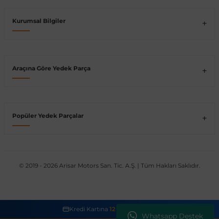
Vito W639
Kurumsal Bilgiler
shi
X-Class W470
Araçına Göre Yedek Parça
t
Popüler Yedek Parçalar
e
© 2019 - 2026 Arisar Motors San. Tic. A.Ş. | Tüm Hakları Saklıdır.
Kredi Kartına
12 Taksit İmkanı
Whatsapp Destek