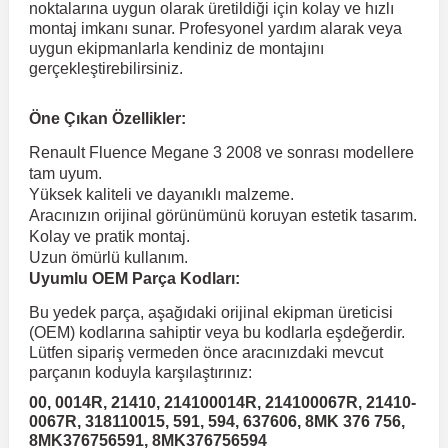
noktalarına uygun olarak üretildiği için kolay ve hızlı
montaj imkanı sunar. Profesyonel yardım alarak veya
uygun ekipmanlarla kendiniz de montajını
 Koruma
Volkswagen Taigo
İnsignia
Ranger
R 12
GLK Serisi X204
Jumper
Panda
i30
Skystar
Peugeot 607
gerçekleştirebilirsiniz.
Volkswagen Teramont
Kadett
Raptor
R 19
GLS Serisi X167
Jumpy
Punto
İ40
Sunny
Peugeot Bipper
Öne Çıkan Özellikler:
Renault Fluence Megane 3 2008 ve sonrası modellere
tam uyum.
Takozu
Volkswagen Tiguan
Meriva
S-Max
R 9-11
Metris
Nemo
Scudo
İoniq
Terrano
Peugeot Boxer
Yüksek kaliteli ve dayanıklı malzeme.
Aracınızın orijinal görünümünü koruyan estetik tasarım.
Kolay ve pratik montaj.
aza
Volkswagen Touareg
Mokka
Taunus
Safrane
ML Serisi W164
Saxo
Sedici
İx35
X-Trail
Peugeot Expert
Uzun ömürlü kullanım.
Uyumlu OEM Parça Kodları:
i
en & Süspansiyon
Volkswagen Touran
Movano
Transit
Scenic
S Serisi W221
Spacetourer
Siena
İx45
Peugeot Partner
Bu yedek parça, aşağıdaki orijinal ekipman üreticisi
(OEM) kodlarına sahiptir veya bu kodlarla eşdeğerdir.
Lütfen sipariş vermeden önce aracınızdaki mevcut
Volkswagen Transporter
Omega
Symbol
S Serisi W222
Xantia
Stilo
Kona
Peugeot RCZ
parçanın koduyla karşılaştırınız:
00, 0014R, 21410, 214100014R, 214100067R, 21410-
0067R, 318110015, 591, 594, 637606, 8MK 376 756,
 & Müşür
Volkswagen Volt
Tigra
Taliant
S Serisi W223
Xsara
Talento
Lavita
Peugeot Rifter
8MK376756591, 8MK376756594