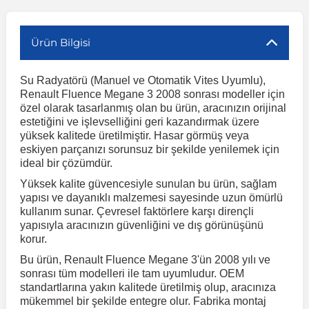
r
ç Aksesuarlar
ış Aksesuarlar
e Siren
aj & Şanzıman
Volkswagen Multivan
Corsa E 2014-2019
Audi TT
Suburban 2015-2020
Galaxy
Latitude
GLA Serisi W156
X7 Serisi
C6
Freemont
Pilot
Getz
Stonic
MX-6
NX Coupe
Peugeot 4007
Toyota Prius
Volvo XC60
Ürün Bilgisi
Su Radyatörü (Manuel ve Otomatik Vites Uyumlu),
ve Kolçak Aparatları
pağı ve Ayna Sinyalleri
ar
ör
aim
Volkswagen Passat
Corsa F 2019 ve Sonrası
Tahoe 2000-2006
Grand C-Max
Master
GLA Serisi X156
Z Serisi
C8
Fullback
S2000
Grand Santa Fe
Venga
RX-8
Pathfinder
Peugeot 4008
Toyota Proace City
Volvo XC70
Renault Fluence Megane 3 2008 sonrası modeller için
özel olarak tasarlanmış olan bu ürün, aracınızın orijinal
estetiğini ve işlevselliğini geri kazandırmak üzere
 Kılıf ve Yastık
apakları
esuarları
ve Parçaları
rünler
Volkswagen Polo
Crossland
TrailBlazer 2011 ve Sonrası
Ka
Megane 1 1995-2003
GLB Serisi X247
Cactus
Kartal
ZR-V
H1
XCeed
XC-3
Patrol
Peugeot 405
Toyota RAV4
Volvo XC90
yüksek kalitede üretilmiştir. Hasar görmüş veya
eskiyen parçanızı sorunsuz bir şekilde yenilemek için
ideal bir çözümdür.
ıtası
ı ve Parçaları
istemi
Volkswagen Scirocco
Crossland X
Trax 2013-2022
Kuga
Megane 2 2002-2008
GLC Serisi X243
Dispatch
Linea
H100
Primastar
Peugeot 406
Toyota Tacoma
Yüksek kalite güvencesiyle sunulan bu ürün, sağlam
yapısı ve dayanıklı malzemesi sayesinde uzun ömürlü
kullanım sunar. Çevresel faktörlere karşı dirençli
o
gaj Ve Ara Atkı
şpiyel
mbası ve Parçaları
Volkswagen Sharan
Frontera
Trax 2023 ve Sonrası
Mondeo
Megane 3 2008-2016
GLC Serisi X253
DS4
Marea
H350
Primera
Peugeot 407
Toyota Venza
yapısıyla aracınızın güvenliğini ve dış görünüşünü
korur.
su
sesuarları
Plaka, Bagaj Lambası
it
Volkswagen T-Cross
Grandland
Mustang
Megane 4 2016-2024
GLE Coupe Serisi C292
DS5
Mirafiori
i10
Pulsar
Peugeot 5008
Toyota Verso
Bu ürün, Renault Fluence Megane 3'ün 2008 yılı ve
sonrası tüm modelleri ile tam uyumludur. OEM
standartlarına yakın kalitede üretilmiş olup, aracınıza
 Dış Trim Parçaları
mükemmel bir şekilde entegre olur. Fabrika montaj
Volkswagen T-Roc
Grandland X
Puma
Modus
GLE Serisi W166
DS7
Palio
i20
Qashqai
Peugeot 508
Toyota Yaris