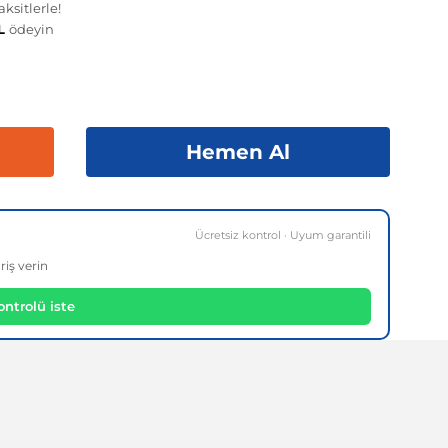
ksitlerle!
TL
ödeyin
Hemen Al
Ücretsiz kontrol · Uyum garantili
riş verin
ntrolü iste