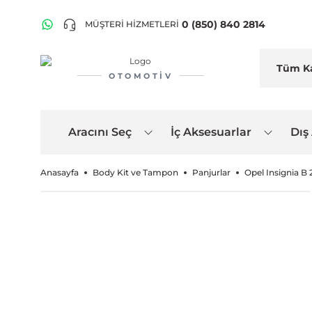
0 (850) 840 2814
MÜŞTERİ HİZMETLERİ
OTOMOTIV
Aracını Seç
İç Aksesuarlar
Dış
Anasayfa
Body Kit ve Tampon
Panjurlar
Opel Insignia B