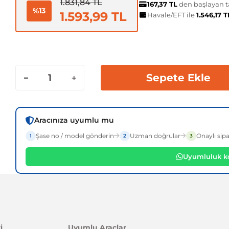
1.831,84 TL
167,37 TL
den başlayan ta
%13
1.593,99 TL
Havale/EFT ile
1.546,17 
Sepete Ekle
Aracınıza uyumlu mu
Şase no / model gönderin
Uzman doğrular
Onaylı sipa
1
2
3
Uyumluluk ko
i
Uyumlu Araçlar