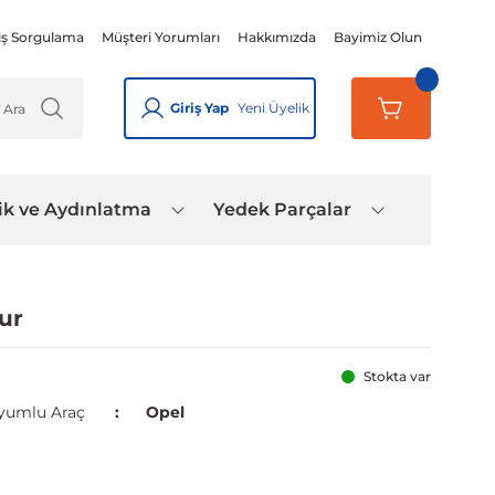
iş Sorgulama
Müşteri Yorumları
Hakkımızda
Bayimiz Olun
Giriş Yap
Yeni Üyelik
ik ve Aydınlatma
Yedek Parçalar
ur
Stokta var
yumlu Araç
Opel