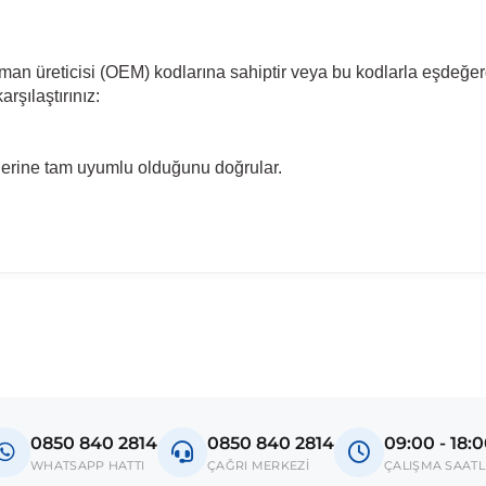
pman üreticisi (OEM) kodlarına sahiptir veya bu kodlarla eşdeğer
rşılaştırınız:
llerine tam uyumlu olduğunu doğrular.
madan önce ürün görsellerini ve OEM numaralarını aracınız ile karşılaşt
el
gnia B
0850 840 2814
0850 840 2814
09:00 - 18:
donanım ve kasa tipleri kullanabilmektedir. Sipariş vermeden önce OEM n
WHATSAPP HATTI
ÇAĞRI MERKEZİ
ÇALIŞMA SAATL