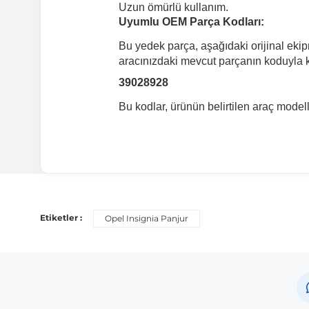
Uzun ömürlü kullanım.
Uyumlu OEM Parça Kodları:
Bu yedek parça, aşağıdaki orijinal eki
aracınızdaki mevcut parçanın koduyla ka
39028928
Bu kodlar, ürünün belirtilen araç mode
Uyumlu Araç Modelleri
Bu ürün aşağıdaki araç modelleri ile uyumludur. Satın al
Etiketler :
Opel Insignia Panjur
Marka
Mod
Opel
Insi
Not:
Araç üreticileri aynı model yılı içerisinde farklı 