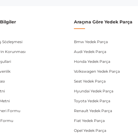
ilgiler
Araçına Göre Yedek Parça
ış Sözleşmesi
Bmw Yedek Parça
lerin Korunması
Audi Yedek Parça
şullari
Honda Yedek Parça
üvenlik
Volkswagen Yedek Parça
ası
Seat Yedek Parça
tni
Hyundai Yedek Parça
Metni
Toyota Yedek Parça
Öneri Formu
Renault Yedek Parça
e Formu
Fiat Yedek Parça
Opel Yedek Parça