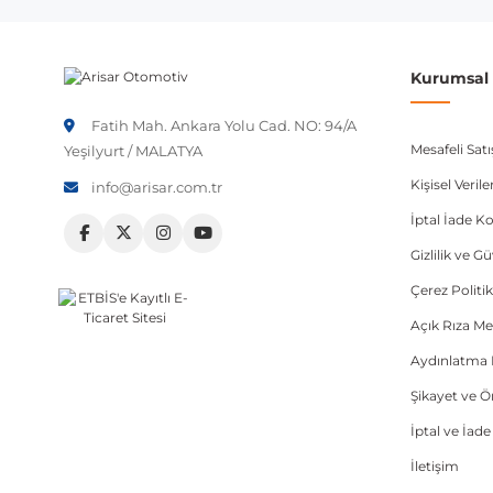
etmeniz önerilir.
Kurumsal B
Fatih Mah. Ankara Yolu Cad. NO: 94/A
Mesafeli Sat
Yeşilyurt / MALATYA
Kişisel Veri
info@arisar.com.tr
İptal İade Ko
Gizlilik ve G
Çerez Politik
Açık Rıza Me
Aydınlatma 
Şikayet ve 
İptal ve İad
İletişim