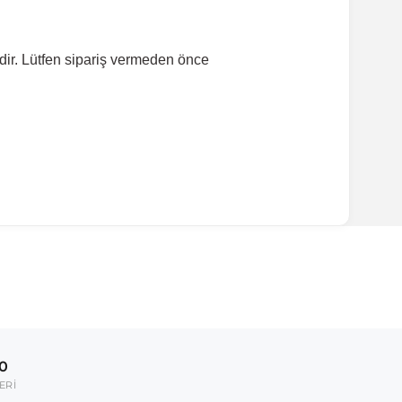
dir. Lütfen sipariş vermeden önce
ırmanız tavsiye edilir.
Model Yılı
2017-2020
00
umarası veya şasi numarası ile uyumluluğu kontrol
ERİ