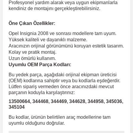
Profesyonel yardım alarak veya uygun ekipmanlarla
kendiniz de montajını gerçekleştirebilirsiniz.
 Koruma
Volkswagen Taigo
İnsignia
Ranger
R 12
GLK Serisi X204
Jumper
Panda
i30
Skystar
Peugeot 607
Öne Çıkan Özellikler:
Opel Insignia 2008 ve sonrası modellere tam uyum.
Volkswagen Teramont
Kadett
Raptor
R 19
GLS Serisi X167
Jumpy
Punto
İ40
Sunny
Peugeot Bipper
Yüksek kaliteli ve dayanıklı malzeme.
Aracınızın orijinal görünümünü koruyan estetik tasarım.
Kolay ve pratik montaj.
Takozu
Volkswagen Tiguan
Meriva
S-Max
R 9-11
Metris
Nemo
Scudo
İoniq
Terrano
Peugeot Boxer
Uzun ömürlü kullanım.
Uyumlu OEM Parça Kodları:
aza
Volkswagen Touareg
Mokka
Taunus
Safrane
ML Serisi W164
Saxo
Sedici
İx35
X-Trail
Peugeot Expert
Bu yedek parça, aşağıdaki orijinal ekipman üreticisi
(OEM) kodlarına sahiptir veya bu kodlarla eşdeğerdir.
Lütfen sipariş vermeden önce aracınızdaki mevcut
i
en & Süspansiyon
Volkswagen Touran
Movano
Transit
Scenic
S Serisi W221
Spacetourer
Siena
İx45
Peugeot Partner
parçanın koduyla karşılaştırınız:
13500664, 344468, 344469, 344628, 344958, 345036,
345104
Volkswagen Transporter
Omega
Symbol
S Serisi W222
Xantia
Stilo
Kona
Peugeot RCZ
Bu kodlar, ürünün belirtilen araç modellerine tam
uyumlu olduğunu doğrular.
 & Müşür
Volkswagen Volt
Tigra
Taliant
S Serisi W223
Xsara
Talento
Lavita
Peugeot Rifter