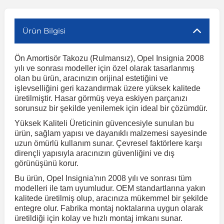
r
ç Aksesuarlar
ış Aksesuarlar
e Siren
aj & Şanzıman
Volkswagen Multivan
Corsa E 2014-2019
Audi TT
Suburban 2015-2020
Galaxy
Latitude
GLA Serisi W156
X7 Serisi
C6
Freemont
Pilot
Getz
Stonic
MX-6
NX Coupe
Peugeot 4007
Toyota Prius
Volvo XC60
Ürün Bilgisi
Ön Amortisör Takozu (Rulmansız), Opel Insignia 2008
ve Kolçak Aparatları
pağı ve Ayna Sinyalleri
ar
ör
aim
Volkswagen Passat
Corsa F 2019 ve Sonrası
Tahoe 2000-2006
Grand C-Max
Master
GLA Serisi X156
Z Serisi
C8
Fullback
S2000
Grand Santa Fe
Venga
RX-8
Pathfinder
Peugeot 4008
Toyota Proace City
Volvo XC70
yılı ve sonrası modeller için özel olarak tasarlanmış
olan bu ürün, aracınızın orijinal estetiğini ve
işlevselliğini geri kazandırmak üzere yüksek kalitede
 Kılıf ve Yastık
apakları
esuarları
ve Parçaları
rünler
Volkswagen Polo
Crossland
TrailBlazer 2011 ve Sonrası
Ka
Megane 1 1995-2003
GLB Serisi X247
Cactus
Kartal
ZR-V
H1
XCeed
XC-3
Patrol
Peugeot 405
Toyota RAV4
Volvo XC90
üretilmiştir. Hasar görmüş veya eskiyen parçanızı
sorunsuz bir şekilde yenilemek için ideal bir çözümdür.
Yüksek Kaliteli Üreticinin güvencesiyle sunulan bu
ıtası
ı ve Parçaları
istemi
Volkswagen Scirocco
Crossland X
Trax 2013-2022
Kuga
Megane 2 2002-2008
GLC Serisi X243
Dispatch
Linea
H100
Primastar
Peugeot 406
Toyota Tacoma
ürün, sağlam yapısı ve dayanıklı malzemesi sayesinde
uzun ömürlü kullanım sunar. Çevresel faktörlere karşı
dirençli yapısıyla aracınızın güvenliğini ve dış
o
gaj Ve Ara Atkı
şpiyel
mbası ve Parçaları
Volkswagen Sharan
Frontera
Trax 2023 ve Sonrası
Mondeo
Megane 3 2008-2016
GLC Serisi X253
DS4
Marea
H350
Primera
Peugeot 407
Toyota Venza
görünüşünü korur.
Bu ürün, Opel Insignia'nın 2008 yılı ve sonrası tüm
su
sesuarları
Plaka, Bagaj Lambası
it
Volkswagen T-Cross
Grandland
Mustang
Megane 4 2016-2024
GLE Coupe Serisi C292
DS5
Mirafiori
i10
Pulsar
Peugeot 5008
Toyota Verso
modelleri ile tam uyumludur. OEM standartlarına yakın
kalitede üretilmiş olup, aracınıza mükemmel bir şekilde
entegre olur. Fabrika montaj noktalarına uygun olarak
 Dış Trim Parçaları
üretildiği için kolay ve hızlı montaj imkanı sunar.
Volkswagen T-Roc
Grandland X
Puma
Modus
GLE Serisi W166
DS7
Palio
i20
Qashqai
Peugeot 508
Toyota Yaris