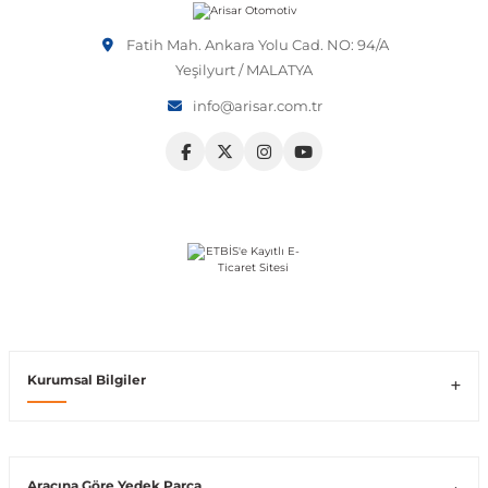
Vito W639
Fatih Mah. Ankara Yolu Cad. NO: 94/A
Yeşilyurt / MALATYA
info@arisar.com.tr
shi
X-Class W470
t
e
Kurumsal Bilgiler
Araçına Göre Yedek Parça