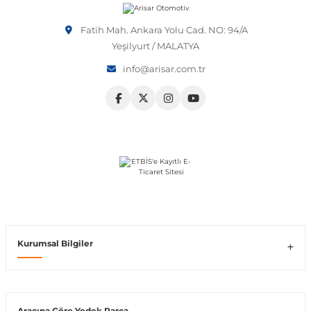
Vito W639
Fatih Mah. Ankara Yolu Cad. NO: 94/A
Yeşilyurt / MALATYA
info@arisar.com.tr
shi
X-Class W470
t
e
Kurumsal Bilgiler
Araçına Göre Yedek Parça