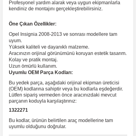
Profesyonel yardım alarak veya uygun ekipmanlarla
kendiniz de montajını gerçekleştirebilirsiniz.
 Koruma
Volkswagen Taigo
İnsignia
Ranger
R 12
GLK Serisi X204
Jumper
Panda
i30
Skystar
Peugeot 607
Öne Çıkan Özellikler:
Opel Insignia 2008-2013 ve sonrası modellere tam
Volkswagen Teramont
Kadett
Raptor
R 19
GLS Serisi X167
Jumpy
Punto
İ40
Sunny
Peugeot Bipper
uyum.
Yüksek kaliteli ve dayanıklı malzeme.
Aracınızın orijinal görünümünü koruyan estetik tasarım.
Takozu
Volkswagen Tiguan
Meriva
S-Max
R 9-11
Metris
Nemo
Scudo
İoniq
Terrano
Peugeot Boxer
Kolay ve pratik montaj.
Uzun ömürlü kullanım.
Uyumlu OEM Parça Kodları:
aza
Volkswagen Touareg
Mokka
Taunus
Safrane
ML Serisi W164
Saxo
Sedici
İx35
X-Trail
Peugeot Expert
Bu yedek parça, aşağıdaki orijinal ekipman üreticisi
(OEM) kodlarına sahiptir veya bu kodlarla eşdeğerdir.
i
en & Süspansiyon
Volkswagen Touran
Movano
Transit
Scenic
S Serisi W221
Spacetourer
Siena
İx45
Peugeot Partner
Lütfen sipariş vermeden önce aracınızdaki mevcut
parçanın koduyla karşılaştırınız:
1322271
Volkswagen Transporter
Omega
Symbol
S Serisi W222
Xantia
Stilo
Kona
Peugeot RCZ
Bu kodlar, ürünün belirtilen araç modellerine tam
uyumlu olduğunu doğrular.
 & Müşür
Volkswagen Volt
Tigra
Taliant
S Serisi W223
Xsara
Talento
Lavita
Peugeot Rifter