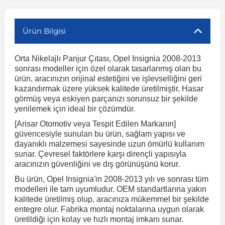
r
ç Aksesuarlar
ış Aksesuarlar
e Siren
aj & Şanzıman
Volkswagen Multivan
Corsa E 2014-2019
Audi TT
Suburban 2015-2020
Galaxy
Latitude
GLA Serisi W156
X7 Serisi
C6
Freemont
Pilot
Getz
Stonic
MX-6
NX Coupe
Peugeot 4007
Toyota Prius
Volvo XC60
Ürün Bilgisi
Orta Nikelajlı Panjur Çıtası, Opel Insignia 2008-2013
ve Kolçak Aparatları
pağı ve Ayna Sinyalleri
ar
ör
aim
Volkswagen Passat
Corsa F 2019 ve Sonrası
Tahoe 2000-2006
Grand C-Max
Master
GLA Serisi X156
Z Serisi
C8
Fullback
S2000
Grand Santa Fe
Venga
RX-8
Pathfinder
Peugeot 4008
Toyota Proace City
Volvo XC70
sonrası modeller için özel olarak tasarlanmış olan bu
ürün, aracınızın orijinal estetiğini ve işlevselliğini geri
kazandırmak üzere yüksek kalitede üretilmiştir. Hasar
 Kılıf ve Yastık
apakları
esuarları
ve Parçaları
rünler
Volkswagen Polo
Crossland
TrailBlazer 2011 ve Sonrası
Ka
Megane 1 1995-2003
GLB Serisi X247
Cactus
Kartal
ZR-V
H1
XCeed
XC-3
Patrol
Peugeot 405
Toyota RAV4
Volvo XC90
görmüş veya eskiyen parçanızı sorunsuz bir şekilde
yenilemek için ideal bir çözümdür.
[Arisar Otomotiv veya Tespit Edilen Markanın]
ıtası
ı ve Parçaları
istemi
Volkswagen Scirocco
Crossland X
Trax 2013-2022
Kuga
Megane 2 2002-2008
GLC Serisi X243
Dispatch
Linea
H100
Primastar
Peugeot 406
Toyota Tacoma
güvencesiyle sunulan bu ürün, sağlam yapısı ve
dayanıklı malzemesi sayesinde uzun ömürlü kullanım
sunar. Çevresel faktörlere karşı dirençli yapısıyla
o
gaj Ve Ara Atkı
şpiyel
mbası ve Parçaları
Volkswagen Sharan
Frontera
Trax 2023 ve Sonrası
Mondeo
Megane 3 2008-2016
GLC Serisi X253
DS4
Marea
H350
Primera
Peugeot 407
Toyota Venza
aracınızın güvenliğini ve dış görünüşünü korur.
Bu ürün, Opel Insignia'in 2008-2013 yılı ve sonrası tüm
su
sesuarları
Plaka, Bagaj Lambası
it
Volkswagen T-Cross
Grandland
Mustang
Megane 4 2016-2024
GLE Coupe Serisi C292
DS5
Mirafiori
i10
Pulsar
Peugeot 5008
Toyota Verso
modelleri ile tam uyumludur. OEM standartlarına yakın
kalitede üretilmiş olup, aracınıza mükemmel bir şekilde
entegre olur. Fabrika montaj noktalarına uygun olarak
 Dış Trim Parçaları
üretildiği için kolay ve hızlı montaj imkanı sunar.
Volkswagen T-Roc
Grandland X
Puma
Modus
GLE Serisi W166
DS7
Palio
i20
Qashqai
Peugeot 508
Toyota Yaris