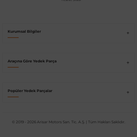
shi
Kurumsal Bilgiler
Araçına Göre Yedek Parça
t
e
Popüler Yedek Parçalar
© 2019 - 2026 Arisar Motors San. Tic. A.Ş. | Tüm Hakları Saklıdır.