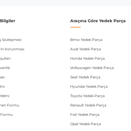
ilgiler
Araçına Göre Yedek Parça
ış Sözleşmesi
Bmw Yedek Parça
lerin Korunması
Audi Yedek Parça
şullari
Honda Yedek Parça
üvenlik
Volkswagen Yedek Parça
ası
Seat Yedek Parça
tni
Hyundai Yedek Parça
Metni
Toyota Yedek Parça
Öneri Formu
Renault Yedek Parça
e Formu
Fiat Yedek Parça
Opel Yedek Parça