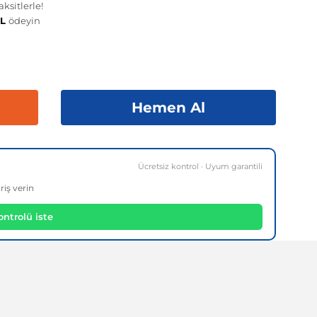
ksitlerle!
TL
ödeyin
Hemen Al
Ücretsiz kontrol · Uyum garantili
riş verin
ntrolü iste