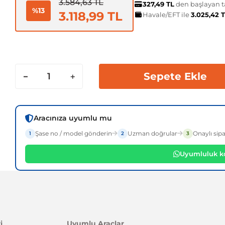
3.584,63 TL
327,49 TL
den başlayan ta
%13
3.118,99 TL
Havale/EFT ile
3.025,42 
Sepete Ekle
Aracınıza uyumlu mu
Şase no / model gönderin
Uzman doğrular
Onaylı sipa
1
2
3
Uyumluluk ko
i
Uyumlu Araçlar