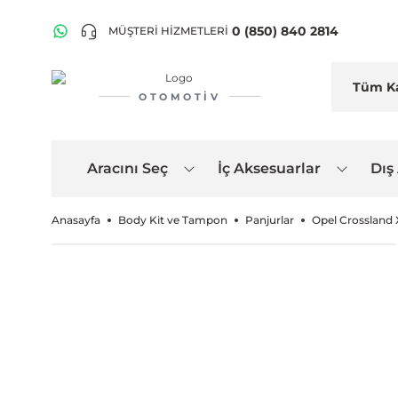
0 (850) 840 2814
MÜŞTERİ HİZMETLERİ
OTOMOTIV
Aracını Seç
İç Aksesuarlar
Dış
Anasayfa
Body Kit ve Tampon
Panjurlar
Opel Crossland 