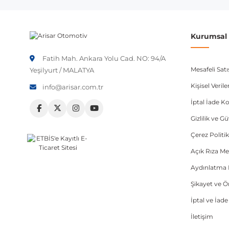
etmeniz önerilir.
Kurumsal B
Fatih Mah. Ankara Yolu Cad. NO: 94/A
Mesafeli Sat
Yeşilyurt / MALATYA
Kişisel Veri
info@arisar.com.tr
İptal İade Ko
Gizlilik ve G
Çerez Politik
Açık Rıza Me
Aydınlatma 
Şikayet ve 
İptal ve İad
İletişim