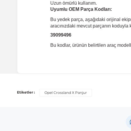
Uzun ömürlü kullanım.
Uyumlu OEM Parça Kodları:
Bu yedek parça, aşağıdaki orijinal eki
aracınızdaki mevcut parçanın koduyla ka
39099496
Bu kodlar, ürünün belirtilen araç mode
Uyumlu Araç Modelleri
Bu ürün aşağıdaki araç modelleri ile uyumludur. Satın al
Etiketler :
Opel Crossland X Panjur
Marka
Model
Opel
Crossl
Not:
Araç üreticileri aynı model yılı içerisinde farklı 