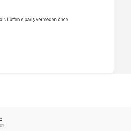
dir. Lütfen sipariş vermeden önce
ırmanız tavsiye edilir.
Model Yılı
2017-2019
00
umarası veya şasi numarası ile uyumluluğu kontrol
ERİ