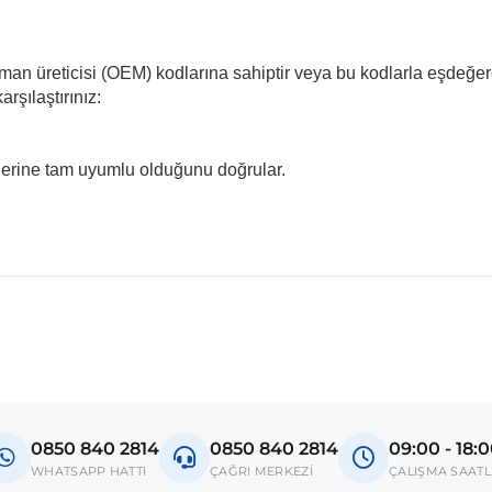
pman üreticisi (OEM) kodlarına sahiptir veya bu kodlarla eşdeğer
rşılaştırınız:
llerine tam uyumlu olduğunu doğrular.
madan önce ürün görsellerini ve OEM numaralarını aracınız ile karşılaşt
and X
0850 840 2814
0850 840 2814
09:00 - 18:
donanım ve kasa tipleri kullanabilmektedir. Sipariş vermeden önce OEM n
WHATSAPP HATTI
ÇAĞRI MERKEZİ
ÇALIŞMA SAATL