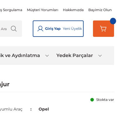
iş Sorgulama
Müşteri Yorumları
Hakkımızda
Bayimiz Olun
Giriş Yap
Yeni Üyelik
ik ve Aydınlatma
Yedek Parçalar
jur
Stokta var
yumlu Araç
Opel