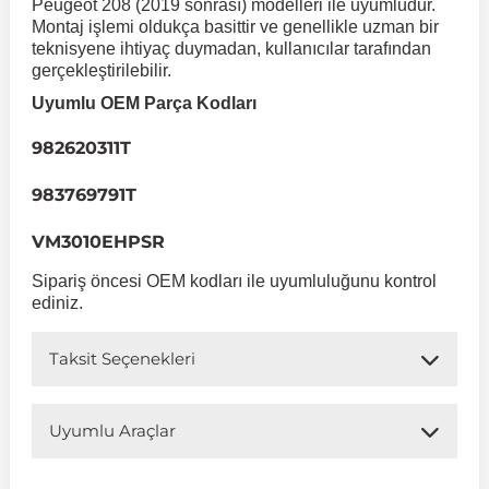
Peugeot 208 (2019 sonrası) modelleri ile uyumludur.
Volkswag
Stilo
Kona
Xantia
Symbol
Peugeot RCZ
S Serisi W222
Montaj işlemi oldukça basittir ve genellikle uzman bir
Transport
Kadett
 Koruma
teknisyene ihtiyaç duymadan, kullanıcılar tarafından
gerçekleştirilebilir.
Xsara
Lavita
Taliant
Talento
S Serisi W223
Peugeot Rifter
Volkswagen Volt
Uyumlu OEM Parça Kodları
Meriva
Matrix
Tempra
Talisman
SLK Serisi R172
982620311T
Mokka
Takozu
Tipo
Toros
Santa Fe
SLK Serisi R173
983769791T
Uno
Trafic
Sonata
Sprinter
Muhafaza
VM3010EHPSR
Movano
Sipariş öncesi OEM kodları ile uyumluluğunu kontrol
Starex
Twingo
V Class
en & Süspansiyon
ediniz.
Omega
i
Viano
Tucson
Taksit Seçenekleri
Tigra
Vito W447
Uyumlu Araçlar
 & Müşür
Vectra A 1988-1995
Vito W638