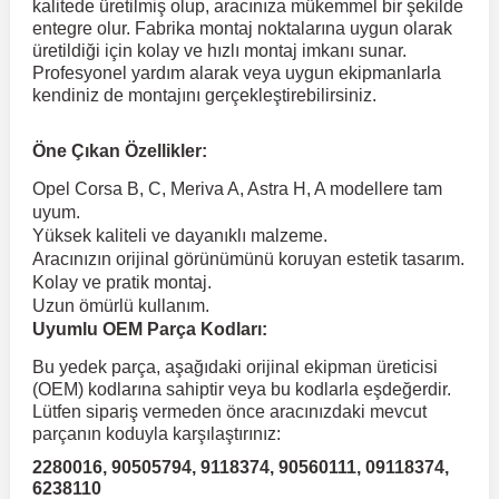
kalitede üretilmiş olup, aracınıza mükemmel bir şekilde
entegre olur. Fabrika montaj noktalarına uygun olarak
üretildiği için kolay ve hızlı montaj imkanı sunar.
 Koruma
Volkswagen Taigo
İnsignia
Ranger
R 12
GLK Serisi X204
Jumper
Panda
i30
Skystar
Peugeot 607
Profesyonel yardım alarak veya uygun ekipmanlarla
kendiniz de montajını gerçekleştirebilirsiniz.
Volkswagen Teramont
Kadett
Raptor
R 19
GLS Serisi X167
Jumpy
Punto
İ40
Sunny
Peugeot Bipper
Öne Çıkan Özellikler:
Opel Corsa B, C, Meriva A, Astra H, A modellere tam
Takozu
Volkswagen Tiguan
Meriva
S-Max
R 9-11
Metris
Nemo
Scudo
İoniq
Terrano
Peugeot Boxer
uyum.
Yüksek kaliteli ve dayanıklı malzeme.
Aracınızın orijinal görünümünü koruyan estetik tasarım.
aza
Volkswagen Touareg
Mokka
Taunus
Safrane
ML Serisi W164
Saxo
Sedici
İx35
X-Trail
Peugeot Expert
Kolay ve pratik montaj.
Uzun ömürlü kullanım.
Uyumlu OEM Parça Kodları:
i
en & Süspansiyon
Volkswagen Touran
Movano
Transit
Scenic
S Serisi W221
Spacetourer
Siena
İx45
Peugeot Partner
Bu yedek parça, aşağıdaki orijinal ekipman üreticisi
(OEM) kodlarına sahiptir veya bu kodlarla eşdeğerdir.
Volkswagen Transporter
Omega
Symbol
S Serisi W222
Xantia
Stilo
Kona
Peugeot RCZ
Lütfen sipariş vermeden önce aracınızdaki mevcut
parçanın koduyla karşılaştırınız:
2280016, 90505794, 9118374, 90560111, 09118374,
 & Müşür
Volkswagen Volt
Tigra
Taliant
S Serisi W223
Xsara
Talento
Lavita
Peugeot Rifter
6238110