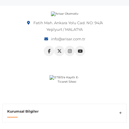
Vito W639
Fatih Mah. Ankara Yolu Cad. NO: 94/A
shi
X-Class W470
Yeşilyurt / MALATYA
info@arisar.com.tr
t
e
Kurumsal Bilgiler