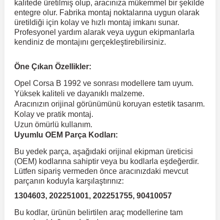
kalitede üretilmiş olup, aracınıza mükemmel bir şekilde
entegre olur. Fabrika montaj noktalarına uygun olarak
üretildiği için kolay ve hızlı montaj imkanı sunar.
 Koruma
Volkswagen Taigo
İnsignia
Ranger
R 12
GLK Serisi X204
Jumper
Panda
i30
Skystar
Peugeot 607
Profesyonel yardım alarak veya uygun ekipmanlarla
kendiniz de montajını gerçekleştirebilirsiniz.
Volkswagen Teramont
Kadett
Raptor
R 19
GLS Serisi X167
Jumpy
Punto
İ40
Sunny
Peugeot Bipper
Öne Çıkan Özellikler:
Opel Corsa B 1992 ve sonrası modellere tam uyum.
Takozu
Volkswagen Tiguan
Meriva
S-Max
R 9-11
Metris
Nemo
Scudo
İoniq
Terrano
Peugeot Boxer
Yüksek kaliteli ve dayanıklı malzeme.
Aracınızın orijinal görünümünü koruyan estetik tasarım.
Kolay ve pratik montaj.
aza
Volkswagen Touareg
Mokka
Taunus
Safrane
ML Serisi W164
Saxo
Sedici
İx35
X-Trail
Peugeot Expert
Uzun ömürlü kullanım.
Uyumlu OEM Parça Kodları:
i
en & Süspansiyon
Volkswagen Touran
Movano
Transit
Scenic
S Serisi W221
Spacetourer
Siena
İx45
Peugeot Partner
Bu yedek parça, aşağıdaki orijinal ekipman üreticisi
(OEM) kodlarına sahiptir veya bu kodlarla eşdeğerdir.
Lütfen sipariş vermeden önce aracınızdaki mevcut
Volkswagen Transporter
Omega
Symbol
S Serisi W222
Xantia
Stilo
Kona
Peugeot RCZ
parçanın koduyla karşılaştırınız:
1304603, 202251001, 202251755, 90410057
 & Müşür
Volkswagen Volt
Tigra
Taliant
S Serisi W223
Xsara
Talento
Lavita
Peugeot Rifter
Bu kodlar, ürünün belirtilen araç modellerine tam