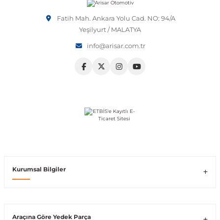
Fatih Mah. Ankara Yolu Cad. NO: 94/A
Vito W639
Yeşilyurt / MALATYA
info@arisar.com.tr
shi
X-Class W470
t
e
Kurumsal Bilgiler
Araçına Göre Yedek Parça