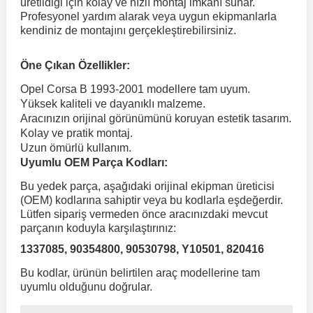
üretildiği için kolay ve hızlı montaj imkanı sunar.
Profesyonel yardım alarak veya uygun ekipmanlarla
kendiniz de montajını gerçekleştirebilirsiniz.
 Koruma
Volkswagen Taigo
İnsignia
Ranger
R 12
GLK Serisi X204
Jumper
Panda
i30
Skystar
Peugeot 607
Öne Çıkan Özellikler:
Volkswagen Teramont
Kadett
Raptor
R 19
GLS Serisi X167
Jumpy
Punto
İ40
Sunny
Peugeot Bipper
Opel Corsa B 1993-2001 modellere tam uyum.
Yüksek kaliteli ve dayanıklı malzeme.
Aracınızın orijinal görünümünü koruyan estetik tasarım.
Takozu
Volkswagen Tiguan
Meriva
S-Max
R 9-11
Metris
Nemo
Scudo
İoniq
Terrano
Peugeot Boxer
Kolay ve pratik montaj.
Uzun ömürlü kullanım.
Uyumlu OEM Parça Kodları:
aza
Volkswagen Touareg
Mokka
Taunus
Safrane
ML Serisi W164
Saxo
Sedici
İx35
X-Trail
Peugeot Expert
Bu yedek parça, aşağıdaki orijinal ekipman üreticisi
(OEM) kodlarına sahiptir veya bu kodlarla eşdeğerdir.
i
en & Süspansiyon
Volkswagen Touran
Movano
Transit
Scenic
S Serisi W221
Spacetourer
Siena
İx45
Peugeot Partner
Lütfen sipariş vermeden önce aracınızdaki mevcut
parçanın koduyla karşılaştırınız:
1337085, 90354800, 90530798, Y10501, 820416
Volkswagen Transporter
Omega
Symbol
S Serisi W222
Xantia
Stilo
Kona
Peugeot RCZ
Bu kodlar, ürünün belirtilen araç modellerine tam
uyumlu olduğunu doğrular.
 & Müşür
Volkswagen Volt
Tigra
Taliant
S Serisi W223
Xsara
Talento
Lavita
Peugeot Rifter