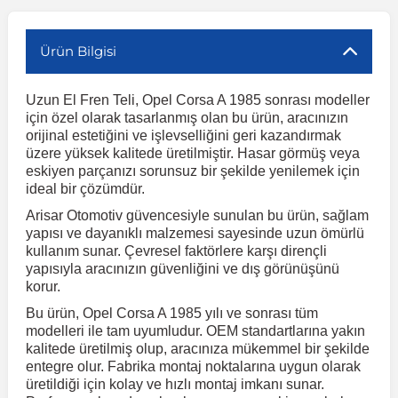
Ürün Bilgisi
r
ç Aksesuarlar
ış Aksesuarlar
e Siren
aj & Şanzıman
Volkswagen Multivan
Corsa E 2014-2019
Audi TT
Suburban 2015-2020
Galaxy
Latitude
GLA Serisi W156
X7 Serisi
C6
Freemont
Pilot
Getz
Stonic
MX-6
NX Coupe
Peugeot 4007
Toyota Prius
Volvo XC60
Uzun El Fren Teli, Opel Corsa A 1985 sonrası modeller
ve Kolçak Aparatları
pağı ve Ayna Sinyalleri
ar
ör
aim
Volkswagen Passat
Corsa F 2019 ve Sonrası
Tahoe 2000-2006
Grand C-Max
Master
GLA Serisi X156
Z Serisi
C8
Fullback
S2000
Grand Santa Fe
Venga
RX-8
Pathfinder
Peugeot 4008
Toyota Proace City
Volvo XC70
için özel olarak tasarlanmış olan bu ürün, aracınızın
orijinal estetiğini ve işlevselliğini geri kazandırmak
üzere yüksek kalitede üretilmiştir. Hasar görmüş veya
 Kılıf ve Yastık
apakları
esuarları
ve Parçaları
rünler
Volkswagen Polo
Crossland
TrailBlazer 2011 ve Sonrası
Ka
Megane 1 1995-2003
GLB Serisi X247
Cactus
Kartal
ZR-V
H1
XCeed
XC-3
Patrol
Peugeot 405
Toyota RAV4
Volvo XC90
eskiyen parçanızı sorunsuz bir şekilde yenilemek için
ideal bir çözümdür.
Arisar Otomotiv güvencesiyle sunulan bu ürün, sağlam
ıtası
ı ve Parçaları
istemi
Volkswagen Scirocco
Crossland X
Trax 2013-2022
Kuga
Megane 2 2002-2008
GLC Serisi X243
Dispatch
Linea
H100
Primastar
Peugeot 406
Toyota Tacoma
yapısı ve dayanıklı malzemesi sayesinde uzun ömürlü
kullanım sunar. Çevresel faktörlere karşı dirençli
yapısıyla aracınızın güvenliğini ve dış görünüşünü
o
gaj Ve Ara Atkı
şpiyel
mbası ve Parçaları
Volkswagen Sharan
Frontera
Trax 2023 ve Sonrası
Mondeo
Megane 3 2008-2016
GLC Serisi X253
DS4
Marea
H350
Primera
Peugeot 407
Toyota Venza
korur.
Bu ürün, Opel Corsa A 1985 yılı ve sonrası tüm
modelleri ile tam uyumludur. OEM standartlarına yakın
su
sesuarları
Plaka, Bagaj Lambası
it
Volkswagen T-Cross
Grandland
Mustang
Megane 4 2016-2024
GLE Coupe Serisi C292
DS5
Mirafiori
i10
Pulsar
Peugeot 5008
Toyota Verso
kalitede üretilmiş olup, aracınıza mükemmel bir şekilde
entegre olur. Fabrika montaj noktalarına uygun olarak
üretildiği için kolay ve hızlı montaj imkanı sunar.
 Dış Trim Parçaları
Volkswagen T-Roc
Grandland X
Puma
Modus
GLE Serisi W166
DS7
Palio
i20
Qashqai
Peugeot 508
Toyota Yaris