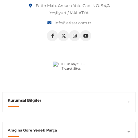
Fatih Mah. Ankara Yolu Cad. NO: 94/A
Vito W639
Yeşilyurt / MALATYA
info@arisar.com.tr
shi
X-Class W470
t
e
Kurumsal Bilgiler
Araçına Göre Yedek Parça