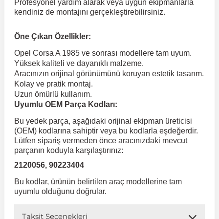
Profesyonel yardım alarak veya uygun ekipmanlarla
kendiniz de montajını gerçekleştirebilirsiniz.
 Koruma
Volkswagen Taigo
İnsignia
Ranger
R 12
GLK Serisi X204
Jumper
Panda
i30
Skystar
Peugeot 607
Öne Çıkan Özellikler:
Opel Corsa A 1985 ve sonrası modellere tam uyum.
Volkswagen Teramont
Kadett
Raptor
R 19
GLS Serisi X167
Jumpy
Punto
İ40
Sunny
Peugeot Bipper
Yüksek kaliteli ve dayanıklı malzeme.
Aracınızın orijinal görünümünü koruyan estetik tasarım.
Kolay ve pratik montaj.
Takozu
Volkswagen Tiguan
Meriva
S-Max
R 9-11
Metris
Nemo
Scudo
İoniq
Terrano
Peugeot Boxer
Uzun ömürlü kullanım.
Uyumlu OEM Parça Kodları:
aza
Volkswagen Touareg
Mokka
Taunus
Safrane
ML Serisi W164
Saxo
Sedici
İx35
X-Trail
Peugeot Expert
Bu yedek parça, aşağıdaki orijinal ekipman üreticisi
(OEM) kodlarına sahiptir veya bu kodlarla eşdeğerdir.
Lütfen sipariş vermeden önce aracınızdaki mevcut
i
en & Süspansiyon
Volkswagen Touran
Movano
Transit
Scenic
S Serisi W221
Spacetourer
Siena
İx45
Peugeot Partner
parçanın koduyla karşılaştırınız:
2120056, 90223404
Volkswagen Transporter
Omega
Symbol
S Serisi W222
Xantia
Stilo
Kona
Peugeot RCZ
Bu kodlar, ürünün belirtilen araç modellerine tam
uyumlu olduğunu doğrular.
 & Müşür
Volkswagen Volt
Tigra
Taliant
S Serisi W223
Xsara
Talento
Lavita
Peugeot Rifter
Taksit Seçenekleri