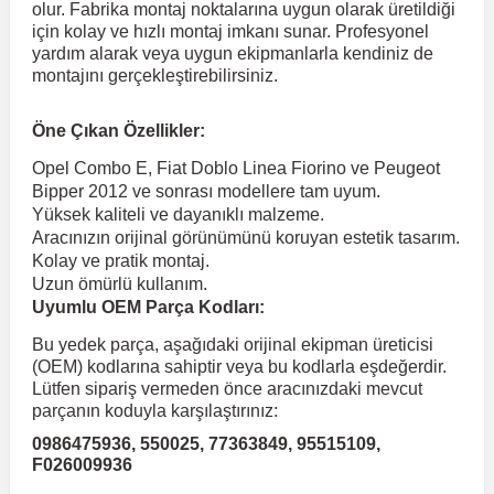
olur. Fabrika montaj noktalarına uygun olarak üretildiği
için kolay ve hızlı montaj imkanı sunar. Profesyonel
yardım alarak veya uygun ekipmanlarla kendiniz de
 Koruma
Volkswagen Taigo
İnsignia
Ranger
R 12
GLK Serisi X204
Jumper
Panda
i30
Skystar
Peugeot 607
montajını gerçekleştirebilirsiniz.
Volkswagen Teramont
Kadett
Raptor
R 19
GLS Serisi X167
Jumpy
Punto
İ40
Sunny
Peugeot Bipper
Öne Çıkan Özellikler:
Opel Combo E, Fiat Doblo Linea Fiorino ve Peugeot
Bipper 2012 ve sonrası modellere tam uyum.
Takozu
Volkswagen Tiguan
Meriva
S-Max
R 9-11
Metris
Nemo
Scudo
İoniq
Terrano
Peugeot Boxer
Yüksek kaliteli ve dayanıklı malzeme.
Aracınızın orijinal görünümünü koruyan estetik tasarım.
Kolay ve pratik montaj.
aza
Volkswagen Touareg
Mokka
Taunus
Safrane
ML Serisi W164
Saxo
Sedici
İx35
X-Trail
Peugeot Expert
Uzun ömürlü kullanım.
Uyumlu OEM Parça Kodları:
i
en & Süspansiyon
Volkswagen Touran
Movano
Transit
Scenic
S Serisi W221
Spacetourer
Siena
İx45
Peugeot Partner
Bu yedek parça, aşağıdaki orijinal ekipman üreticisi
(OEM) kodlarına sahiptir veya bu kodlarla eşdeğerdir.
Lütfen sipariş vermeden önce aracınızdaki mevcut
Volkswagen Transporter
Omega
Symbol
S Serisi W222
Xantia
Stilo
Kona
Peugeot RCZ
parçanın koduyla karşılaştırınız:
0986475936, 550025, 77363849, 95515109,
F026009936
 & Müşür
Volkswagen Volt
Tigra
Taliant
S Serisi W223
Xsara
Talento
Lavita
Peugeot Rifter