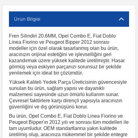
r
ç Aksesuarlar
ış Aksesuarlar
e Siren
aj & Şanzıman
Volkswagen Multivan
Corsa E 2014-2019
Audi TT
Suburban 2015-2020
Galaxy
Latitude
GLA Serisi W156
X7 Serisi
C6
Freemont
Pilot
Getz
Stonic
MX-6
NX Coupe
Peugeot 4007
Toyota Prius
Volvo XC60
Ürün Bilgisi
Fren Silindiri 20.6MM, Opel Combo E, Fiat Doblo
ve Kolçak Aparatları
pağı ve Ayna Sinyalleri
ar
ör
aim
Volkswagen Passat
Corsa F 2019 ve Sonrası
Tahoe 2000-2006
Grand C-Max
Master
GLA Serisi X156
Z Serisi
C8
Fullback
S2000
Grand Santa Fe
Venga
RX-8
Pathfinder
Peugeot 4008
Toyota Proace City
Volvo XC70
Linea Fiorino ve Peugeot Bipper 2012 sonrası
modeller için özel olarak tasarlanmış olan bu ürün,
aracınızın orijinal estetiğini ve işlevselliğini geri
 Kılıf ve Yastık
apakları
esuarları
ve Parçaları
rünler
Volkswagen Polo
Crossland
TrailBlazer 2011 ve Sonrası
Ka
Megane 1 1995-2003
GLB Serisi X247
Cactus
Kartal
ZR-V
H1
XCeed
XC-3
Patrol
Peugeot 405
Toyota RAV4
Volvo XC90
kazandırmak üzere yüksek kalitede üretilmiştir. Hasar
görmüş veya eskiyen parçanızı sorunsuz bir şekilde
yenilemek için ideal bir çözümdür.
ıtası
ı ve Parçaları
istemi
Volkswagen Scirocco
Crossland X
Trax 2013-2022
Kuga
Megane 2 2002-2008
GLC Serisi X243
Dispatch
Linea
H100
Primastar
Peugeot 406
Toyota Tacoma
Yüksek Kaliteli Yedek Parça Üreticisinin güvencesiyle
sunulan bu ürün, sağlam yapısı ve dayanıklı
malzemesi sayesinde uzun ömürlü kullanım sunar.
o
gaj Ve Ara Atkı
şpiyel
mbası ve Parçaları
Volkswagen Sharan
Frontera
Trax 2023 ve Sonrası
Mondeo
Megane 3 2008-2016
GLC Serisi X253
DS4
Marea
H350
Primera
Peugeot 407
Toyota Venza
Çevresel faktörlere karşı dirençli yapısıyla aracınızın
güvenliğini ve dış görünüşünü korur.
su
sesuarları
Plaka, Bagaj Lambası
it
Volkswagen T-Cross
Grandland
Mustang
Megane 4 2016-2024
GLE Coupe Serisi C292
DS5
Mirafiori
i10
Pulsar
Peugeot 5008
Toyota Verso
Bu ürün, Opel Combo E, Fiat Doblo Linea Fiorino ve
Peugeot Bipper'ın 2012 yılı ve sonrası tüm modelleri ile
tam uyumludur. OEM standartlarına yakın kalitede
 Dış Trim Parçaları
üretilmiş olup, aracınıza mükemmel bir şekilde entegre
Volkswagen T-Roc
Grandland X
Puma
Modus
GLE Serisi W166
DS7
Palio
i20
Qashqai
Peugeot 508
Toyota Yaris