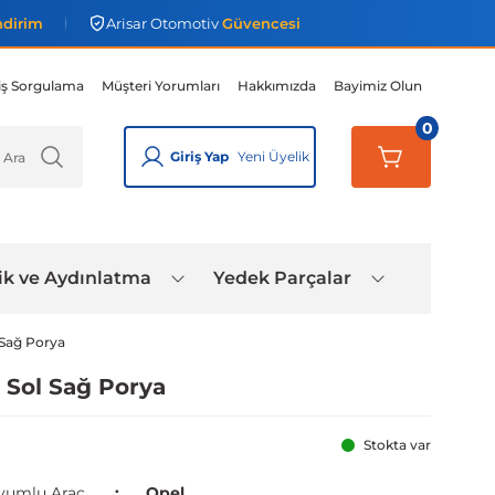
ndirim
Arisar Otomotiv
Güvencesi
iş Sorgulama
Müşteri Yorumları
Hakkımızda
Bayimiz Olun
0
Giriş Yap
Yeni Üyelik
ik ve Aydınlatma
Yedek Parçalar
 Sağ Porya
 Sol Sağ Porya
Stokta var
yumlu Araç
Opel