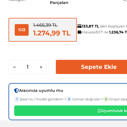
Parçaları
1.465,39 TL
133,87 TL
den başlayan ta
%13
1.274,99 TL
Havale/EFT ile
1.236,74 
Sepete Ekle
Aracınıza uyumlu mu
Şase no / model gönderin
Uzman doğrular
Onaylı sipa
1
2
3
Uyumluluk ko