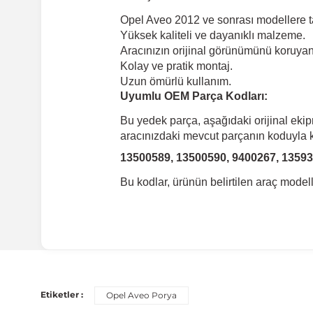
Opel Aveo 2012 ve sonrası modellere 
Yüksek kaliteli ve dayanıklı malzeme.
Aracınızın orijinal görünümünü koruyan 
Kolay ve pratik montaj.
Uzun ömürlü kullanım.
Uyumlu OEM Parça Kodları:
Bu yedek parça, aşağıdaki orijinal eki
aracınızdaki mevcut parçanın koduyla ka
13500589, 13500590, 9400267, 1359
Bu kodlar, ürünün belirtilen araç mode
Uyumlu Araç Modelleri
Bu ürün aşağıdaki araç modelleri ile uyumludur. Satın al
Etiketler :
Opel Aveo Porya