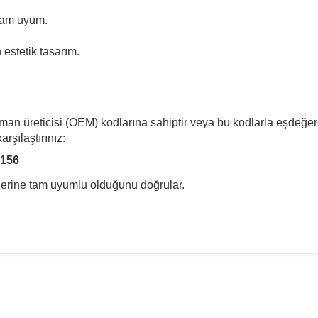
tam uyum.
estetik tasarım.
pman üreticisi (OEM) kodlarına sahiptir veya bu kodlarla eşdeğer
rşılaştırınız:
3156
llerine tam uyumlu olduğunu doğrular.
madan önce ürün görsellerini ve OEM numaralarını aracınız ile karşılaşt