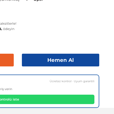
ksitlerle!
TL
ödeyin
Hemen Al
Ücretsiz kontrol · Uyum garantili
riş verin
ntrolü iste