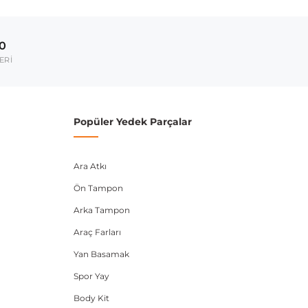
Model Yılı
2011-2014
00
umarası veya şasi numarası ile uyumluluğu kontrol
ERİ
Popüler Yedek Parçalar
Ara Atkı
Ön Tampon
Arka Tampon
Araç Farları
Yan Basamak
Spor Yay
Body Kit