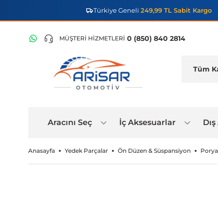
Türkiye Geneli
249,99 TL Sabit Kargo
0 (850) 840 2814
MÜŞTERİ HİZMETLERİ
OTOMOTIV
Aracını Seç
İç Aksesuarlar
Dış
Anasayfa
Yedek Parçalar
Ön Düzen & Süspansiyon
Porya