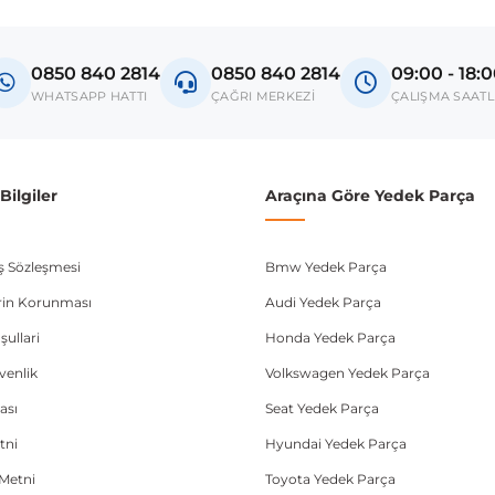
l
 T300
0850 840 2814
0850 840 2814
09:00 - 18:
donanım ve kasa tipleri kullanabilmektedir. Sipariş vermeden önce OEM n
WHATSAPP HATTI
ÇAĞRI MERKEZİ
ÇALIŞMA SAATL
ilgiler
Araçına Göre Yedek Parça
ış Sözleşmesi
Bmw Yedek Parça
lerin Korunması
Audi Yedek Parça
şullari
Honda Yedek Parça
üvenlik
Volkswagen Yedek Parça
ası
Seat Yedek Parça
tni
Hyundai Yedek Parça
Metni
Toyota Yedek Parça