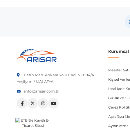
Marka
Mode
Opel
Aveo
Not:
Araç üreticileri aynı model yılı içerisinde farklı 
etmeniz önerilir.
Kurumsal B
Mesafeli Sat
Fatih Mah. Ankara Yolu Cad. NO: 94/A
Kişisel Veri
Yeşilyurt / MALATYA
İptal İade Ko
info@arisar.com.tr
Gizlilik ve G
Çerez Politik
Açık Rıza Me
Aydınlatma 