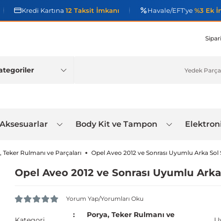
Kredi Kartına
12 Taksit İmkanı
Havale/EFT'ye
%3 Ek İ
Sipar
 Aksesuarlar
Body Kit ve Tampon
Elektron
, Teker Rulmanı ve Parçaları
Opel Aveo 2012 ve Sonrası Uyumlu Arka Sol
Opel Aveo 2012 ve Sonrası Uyumlu Arka
Yorum Yap/Yorumları Oku
Porya, Teker Rulmanı ve
Kategori
U