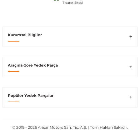
Vito W639
shi
X-Class W470
Kurumsal Bilgiler
Araçına Göre Yedek Parça
t
e
Popüler Yedek Parçalar
© 2019 - 2026 Arisar Motors San. Tic. A.Ş. | Tüm Hakları Saklıdır.