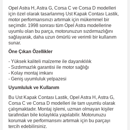
Opel Astra H, Astra G, Corsa C ve Corsa D modelleri
için özel olarak tasarlanmış Ust Kapak Contası Lastik,
r
ç Aksesuarlar
ış Aksesuarlar
e Siren
aj & Şanzıman
Volkswagen Multivan
Corsa E 2014-2019
Audi TT
Suburban 2015-2020
Galaxy
Latitude
GLA Serisi W156
X7 Serisi
C6
Freemont
Pilot
Getz
Stonic
MX-6
NX Coupe
Peugeot 4007
Toyota Prius
Volvo XC60
motor performansınızı artırmak için mükemmel bir
seçimdir. 1998 sonrası tüm Opel Astra modellerine
uyumlu olan bu parça, motorunuzun sızdırmazlığını
ve Kolçak Aparatları
pağı ve Ayna Sinyalleri
ar
ör
aim
Volkswagen Passat
Corsa F 2019 ve Sonrası
Tahoe 2000-2006
Grand C-Max
Master
GLA Serisi X156
Z Serisi
C8
Fullback
S2000
Grand Santa Fe
Venga
RX-8
Pathfinder
Peugeot 4008
Toyota Proace City
Volvo XC70
sağlayarak, daha uzun ömürlü ve verimli bir kullanım
sunar.
Öne Çıkan Özellikler
 Kılıf ve Yastık
apakları
esuarları
ve Parçaları
rünler
Volkswagen Polo
Crossland
TrailBlazer 2011 ve Sonrası
Ka
Megane 1 1995-2003
GLB Serisi X247
Cactus
Kartal
ZR-V
H1
XCeed
XC-3
Patrol
Peugeot 405
Toyota RAV4
Volvo XC90
- Yüksek kaliteli malzeme ile dayanıklılık
- Sızdırmazlık garantisi ile motor sağlığı
ıtası
ı ve Parçaları
istemi
Volkswagen Scirocco
Crossland X
Trax 2013-2022
Kuga
Megane 2 2002-2008
GLC Serisi X243
Dispatch
Linea
H100
Primastar
Peugeot 406
Toyota Tacoma
- Kolay montaj imkanı
- Geniş uyumluluk yelpazesi
Uyumluluk ve Kullanım
o
gaj Ve Ara Atkı
şpiyel
mbası ve Parçaları
Volkswagen Sharan
Frontera
Trax 2023 ve Sonrası
Mondeo
Megane 3 2008-2016
GLC Serisi X253
DS4
Marea
H350
Primera
Peugeot 407
Toyota Venza
Bu Ust Kapak Contası Lastik, Opel Astra H, Astra G,
Corsa C ve Corsa D modelleri ile tam uyumlu olarak
su
sesuarları
Plaka, Bagaj Lambası
it
Volkswagen T-Cross
Grandland
Mustang
Megane 4 2016-2024
GLE Coupe Serisi C292
DS5
Mirafiori
i10
Pulsar
Peugeot 5008
Toyota Verso
çalışmaktadır. Montaj işlemi, uzman olmayan kişiler
tarafından bile kolaylıkla yapılabilir. Motorunuzu
korumak ve performansını artırmak için bu parçayı
tercih edebilirsiniz.
 Dış Trim Parçaları
Volkswagen T-Roc
Grandland X
Puma
Modus
GLE Serisi W166
DS7
Palio
i20
Qashqai
Peugeot 508
Toyota Yaris