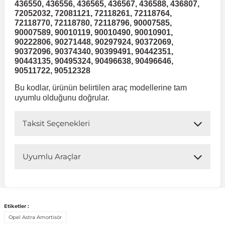
436550, 436556, 436565, 436567, 436588, 436807,
72052032, 72081121, 72118261, 72118764,
 Sistemleri
Vectra A 1988-1995
Talisman
SLK Serisi R172
Tempra
Matrix
72118770, 72118780, 72118796, 90007585,
90007589, 90010119, 90010490, 90010901,
90222806, 90271448, 90297924, 90372069,
90372096, 90374340, 90399491, 90442351,
 & Isıtma Sistemleri
Vectra B 1995-2002
Toros
SLK Serisi R173
Tipo
Santa Fe
90443135, 90495324, 90496638, 90496646,
90511722, 90512328
Vectra C 2002-2010
Trafic
Sprinter
Uno
Sonata
Bu kodlar, ürünün belirtilen araç modellerine tam
uyumlu olduğunu doğrular.
over
Vectra D 2009-2012
Twingo
V Class
Starex
Taksit Seçenekleri
ntifiriz
Vivaro
Viano
Tucson
Uyumlu Araçlar
ti
njeksiyon Sistemleri
Zafira
Vito W447
Uyumlu Araç Modelleri
Bu ürün aşağıdaki araç modelleri ile uyumludur. Satın
Etiketler :
almadan önce ürün görsellerini ve OEM numaralarını aracınız
Vito W638
Opel Astra Amortisör
ile karşılaştırmanız tavsiye edilir.