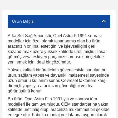
r
ç Aksesuarlar
ış Aksesuarlar
e Siren
aj & Şanzıman
Volkswagen Multivan
Corsa E 2014-2019
Audi TT
Suburban 2015-2020
Galaxy
Latitude
GLA Serisi W156
X7 Serisi
C6
Freemont
Pilot
Getz
Stonic
MX-6
NX Coupe
Peugeot 4007
Toyota Prius
Volvo XC60
Ürün Bilgisi
ve Kolçak Aparatları
pağı ve Ayna Sinyalleri
ar
ör
aim
Volkswagen Passat
Corsa F 2019 ve Sonrası
Tahoe 2000-2006
Grand C-Max
Master
GLA Serisi X156
Z Serisi
C8
Fullback
S2000
Grand Santa Fe
Venga
RX-8
Pathfinder
Peugeot 4008
Toyota Proace City
Volvo XC70
Arka Sol-Sağ Amortisör, Opel Astra F 1991 sonrası
modeller için özel olarak tasarlanmış olan bu ürün,
aracınızın orijinal estetiğini ve işlevselliğini geri
 Kılıf ve Yastık
apakları
esuarları
ve Parçaları
rünler
Volkswagen Polo
Crossland
TrailBlazer 2011 ve Sonrası
Ka
Megane 1 1995-2003
GLB Serisi X247
Cactus
Kartal
ZR-V
H1
XCeed
XC-3
Patrol
Peugeot 405
Toyota RAV4
Volvo XC90
kazandırmak üzere yüksek kalitede üretilmiştir. Hasar
görmüş veya eskiyen parçanızı sorunsuz bir şekilde
yenilemek için ideal bir çözümdür.
ıtası
ı ve Parçaları
istemi
Volkswagen Scirocco
Crossland X
Trax 2013-2022
Kuga
Megane 2 2002-2008
GLC Serisi X243
Dispatch
Linea
H100
Primastar
Peugeot 406
Toyota Tacoma
Yüksek kaliteli bir üreticinin güvencesiyle sunulan bu
ürün, sağlam yapısı ve dayanıklı malzemesi sayesinde
uzun ömürlü kullanım sunar. Çevresel faktörlere karşı
o
gaj Ve Ara Atkı
şpiyel
mbası ve Parçaları
Volkswagen Sharan
Frontera
Trax 2023 ve Sonrası
Mondeo
Megane 3 2008-2016
GLC Serisi X253
DS4
Marea
H350
Primera
Peugeot 407
Toyota Venza
dirençli yapısıyla aracınızın güvenliğini ve dış
görünüşünü korur.
su
sesuarları
Plaka, Bagaj Lambası
it
Volkswagen T-Cross
Grandland
Mustang
Megane 4 2016-2024
GLE Coupe Serisi C292
DS5
Mirafiori
i10
Pulsar
Peugeot 5008
Toyota Verso
Bu ürün, Opel Astra F'in 1991 yılı ve sonrası tüm
modelleri ile tam uyumludur. OEM standartlarına yakın
kalitede üretilmiş olup, aracınıza mükemmel bir şekilde
entegre olur. Fabrika montaj noktalarına uygun olarak
 Dış Trim Parçaları
Volkswagen T-Roc
Grandland X
Puma
Modus
GLE Serisi W166
DS7
Palio
i20
Qashqai
Peugeot 508
Toyota Yaris