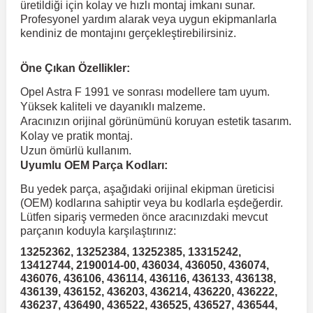
üretildiği için kolay ve hızlı montaj imkanı sunar.
Profesyonel yardım alarak veya uygun ekipmanlarla
kendiniz de montajını gerçekleştirebilirsiniz.
 Koruma
Volkswagen Taigo
İnsignia
Ranger
R 12
GLK Serisi X204
Jumper
Panda
i30
Skystar
Peugeot 607
Öne Çıkan Özellikler:
Volkswagen Teramont
Kadett
Raptor
R 19
GLS Serisi X167
Jumpy
Punto
İ40
Sunny
Peugeot Bipper
Opel Astra F 1991 ve sonrası modellere tam uyum.
Yüksek kaliteli ve dayanıklı malzeme.
Aracınızın orijinal görünümünü koruyan estetik tasarım.
Takozu
Volkswagen Tiguan
Meriva
S-Max
R 9-11
Metris
Nemo
Scudo
İoniq
Terrano
Peugeot Boxer
Kolay ve pratik montaj.
Uzun ömürlü kullanım.
Uyumlu OEM Parça Kodları:
aza
Volkswagen Touareg
Mokka
Taunus
Safrane
ML Serisi W164
Saxo
Sedici
İx35
X-Trail
Peugeot Expert
Bu yedek parça, aşağıdaki orijinal ekipman üreticisi
(OEM) kodlarına sahiptir veya bu kodlarla eşdeğerdir.
i
en & Süspansiyon
Volkswagen Touran
Movano
Transit
Scenic
S Serisi W221
Spacetourer
Siena
İx45
Peugeot Partner
Lütfen sipariş vermeden önce aracınızdaki mevcut
parçanın koduyla karşılaştırınız:
13252362, 13252384, 13252385, 13315242,
Volkswagen Transporter
Omega
Symbol
S Serisi W222
Xantia
Stilo
Kona
Peugeot RCZ
13412744, 2190014-00, 436034, 436050, 436074,
436076, 436106, 436114, 436116, 436133, 436138,
436139, 436152, 436203, 436214, 436220, 436222,
 & Müşür
Volkswagen Volt
Tigra
Taliant
S Serisi W223
Xsara
Talento
Lavita
Peugeot Rifter
436237, 436490, 436522, 436525, 436527, 436544,