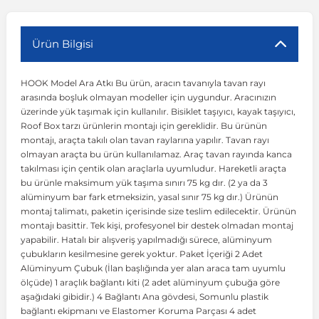
r
ç Aksesuarlar
ış Aksesuarlar
e Siren
aj & Şanzıman
Volkswagen Multivan
Corsa E 2014-2019
Audi TT
Suburban 2015-2020
Galaxy
Latitude
GLA Serisi W156
X7 Serisi
C6
Freemont
Pilot
Getz
Stonic
MX-6
NX Coupe
Peugeot 4007
Toyota Prius
Volvo XC60
Ürün Bilgisi
HOOK Model Ara Atkı Bu ürün, aracın tavanıyla tavan rayı
ve Kolçak Aparatları
pağı ve Ayna Sinyalleri
ar
ör
aim
Volkswagen Passat
Corsa F 2019 ve Sonrası
Tahoe 2000-2006
Grand C-Max
Master
GLA Serisi X156
Z Serisi
C8
Fullback
S2000
Grand Santa Fe
Venga
RX-8
Pathfinder
Peugeot 4008
Toyota Proace City
Volvo XC70
arasında boşluk olmayan modeller için uygundur. Aracınızın
üzerinde yük taşımak için kullanılır. Bisiklet taşıyıcı, kayak taşıyıcı,
Roof Box tarzı ürünlerin montajı için gereklidir. Bu ürünün
 Kılıf ve Yastık
apakları
esuarları
ve Parçaları
rünler
Volkswagen Polo
Crossland
TrailBlazer 2011 ve Sonrası
Ka
Megane 1 1995-2003
GLB Serisi X247
Cactus
Kartal
ZR-V
H1
XCeed
XC-3
Patrol
Peugeot 405
Toyota RAV4
Volvo XC90
montajı, araçta takılı olan tavan raylarına yapılır. Tavan rayı
olmayan araçta bu ürün kullanılamaz. Araç tavan rayında kanca
takılması için çentik olan araçlarla uyumludur. Hareketli araçta
ıtası
ı ve Parçaları
istemi
Volkswagen Scirocco
Crossland X
Trax 2013-2022
Kuga
Megane 2 2002-2008
GLC Serisi X243
Dispatch
Linea
H100
Primastar
Peugeot 406
Toyota Tacoma
bu ürünle maksimum yük taşıma sınırı 75 kg dır. (2 ya da 3
alüminyum bar fark etmeksizin, yasal sınır 75 kg dır.) Ürünün
montaj talimatı, paketin içerisinde size teslim edilecektir. Ürünün
o
gaj Ve Ara Atkı
şpiyel
mbası ve Parçaları
Volkswagen Sharan
Frontera
Trax 2023 ve Sonrası
Mondeo
Megane 3 2008-2016
GLC Serisi X253
DS4
Marea
H350
Primera
Peugeot 407
Toyota Venza
montajı basittir. Tek kişi, profesyonel bir destek olmadan montaj
yapabilir. Hatalı bir alışveriş yapılmadığı sürece, alüminyum
çubukların kesilmesine gerek yoktur. Paket İçeriği 2 Adet
su
sesuarları
Plaka, Bagaj Lambası
it
Volkswagen T-Cross
Grandland
Mustang
Megane 4 2016-2024
GLE Coupe Serisi C292
DS5
Mirafiori
i10
Pulsar
Peugeot 5008
Toyota Verso
Alüminyum Çubuk (İlan başlığında yer alan araca tam uyumlu
ölçüde) 1 araçlık bağlantı kiti (2 adet alüminyum çubuğa göre
aşağıdaki gibidir.) 4 Bağlantı Ana gövdesi, Somunlu plastik
 Dış Trim Parçaları
Volkswagen T-Roc
Grandland X
Puma
Modus
GLE Serisi W166
DS7
Palio
i20
Qashqai
Peugeot 508
Toyota Yaris
bağlantı ekipmanı ve Elastomer Koruma Parçası 4 adet