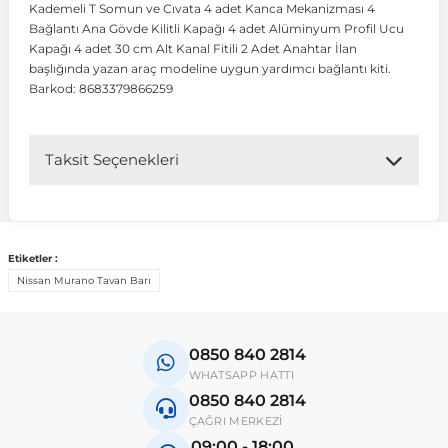
Kademeli T Somun ve Cıvata 4 adet Kanca Mekanizması 4
Bağlantı Ana Gövde Kilitli Kapağı 4 adet Alüminyum Profil Ucu
Kapağı 4 adet 30 cm Alt Kanal Fitili 2 Adet Anahtar İlan
 Koruma
Volkswagen Taigo
İnsignia
Ranger
R 12
GLK Serisi X204
Jumper
Panda
i30
Skystar
Peugeot 607
başlığında yazan araç modeline uygun yardımcı bağlantı kiti.
Barkod: 8683379866259
Volkswagen Teramont
Kadett
Raptor
R 19
GLS Serisi X167
Jumpy
Punto
İ40
Sunny
Peugeot Bipper
Taksit Seçenekleri
Takozu
Volkswagen Tiguan
Meriva
S-Max
R 9-11
Metris
Nemo
Scudo
İoniq
Terrano
Peugeot Boxer
aza
Volkswagen Touareg
Mokka
Taunus
Safrane
ML Serisi W164
Saxo
Sedici
İx35
X-Trail
Peugeot Expert
Etiketler :
Nissan Murano Tavan Barı
i
en & Süspansiyon
Volkswagen Touran
Movano
Transit
Scenic
S Serisi W221
Spacetourer
Siena
İx45
Peugeot Partner
0850 840 2814
Volkswagen Transporter
Omega
Symbol
S Serisi W222
Xantia
Stilo
Kona
Peugeot RCZ
WHATSAPP HATTI
0850 840 2814
ÇAĞRI MERKEZİ
 & Müşür
Volkswagen Volt
Tigra
Taliant
S Serisi W223
Xsara
Talento
Lavita
Peugeot Rifter
09:00 - 18:00