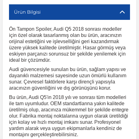
Ürün Bilgisi
r
ç Aksesuarlar
ış Aksesuarlar
e Siren
aj & Şanzıman
Volkswagen Multivan
Corsa E 2014-2019
Audi TT
Suburban 2015-2020
Galaxy
Latitude
GLA Serisi W156
X7 Serisi
C6
Freemont
Pilot
Getz
Stonic
MX-6
NX Coupe
Peugeot 4007
Toyota Prius
Volvo XC60
Ön Tampon Spoiler, Audi Q5 2018 sonrası modeller
için özel olarak tasarlanmış olan bu ürün, aracınızın
ve Kolçak Aparatları
pağı ve Ayna Sinyalleri
ar
ör
aim
Volkswagen Passat
Corsa F 2019 ve Sonrası
Tahoe 2000-2006
Grand C-Max
Master
GLA Serisi X156
Z Serisi
C8
Fullback
S2000
Grand Santa Fe
Venga
RX-8
Pathfinder
Peugeot 4008
Toyota Proace City
Volvo XC70
orijinal estetiğini ve işlevselliğini geri kazandırmak
üzere yüksek kalitede üretilmiştir. Hasar görmüş veya
eskiyen parçanızı sorunsuz bir şekilde yenilemek için
 Kılıf ve Yastık
apakları
esuarları
ve Parçaları
rünler
Volkswagen Polo
Crossland
TrailBlazer 2011 ve Sonrası
Ka
Megane 1 1995-2003
GLB Serisi X247
Cactus
Kartal
ZR-V
H1
XCeed
XC-3
Patrol
Peugeot 405
Toyota RAV4
Volvo XC90
ideal bir çözümdür.
Audi güvencesiyle sunulan bu ürün, sağlam yapısı ve
dayanıklı malzemesi sayesinde uzun ömürlü kullanım
ıtası
ı ve Parçaları
istemi
Volkswagen Scirocco
Crossland X
Trax 2013-2022
Kuga
Megane 2 2002-2008
GLC Serisi X243
Dispatch
Linea
H100
Primastar
Peugeot 406
Toyota Tacoma
sunar. Çevresel faktörlere karşı dirençli yapısıyla
aracınızın güvenliğini ve dış görünüşünü korur.
o
gaj Ve Ara Atkı
şpiyel
mbası ve Parçaları
Volkswagen Sharan
Frontera
Trax 2023 ve Sonrası
Mondeo
Megane 3 2008-2016
GLC Serisi X253
DS4
Marea
H350
Primera
Peugeot 407
Toyota Venza
Bu ürün, Audi Q5'in 2018 yılı ve sonrası tüm modelleri
ile tam uyumludur. OEM standartlarına yakın kalitede
üretilmiş olup, aracınıza mükemmel bir şekilde entegre
su
sesuarları
Plaka, Bagaj Lambası
it
olur. Fabrika montaj noktalarına uygun olarak üretildiği
Volkswagen T-Cross
Grandland
Mustang
Megane 4 2016-2024
GLE Coupe Serisi C292
DS5
Mirafiori
i10
Pulsar
Peugeot 5008
Toyota Verso
için kolay ve hızlı montaj imkanı sunar. Profesyonel
yardım alarak veya uygun ekipmanlarla kendiniz de
montajını gerçekleştirebilirsiniz.
 Dış Trim Parçaları
Volkswagen T-Roc
Grandland X
Puma
Modus
GLE Serisi W166
DS7
Palio
i20
Qashqai
Peugeot 508
Toyota Yaris