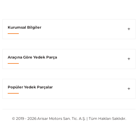
Vito W639
Kurumsal Bilgiler
shi
X-Class W470
Araçına Göre Yedek Parça
t
Popüler Yedek Parçalar
e
© 2019 - 2026 Arisar Motors San. Tic. A.Ş. | Tüm Hakları Saklıdır.