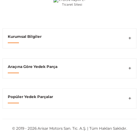
Vito W639
shi
X-Class W470
Kurumsal Bilgiler
Araçına Göre Yedek Parça
t
e
Popüler Yedek Parçalar
© 2019 - 2026 Arisar Motors San. Tic. A.Ş. | Tüm Hakları Saklıdır.