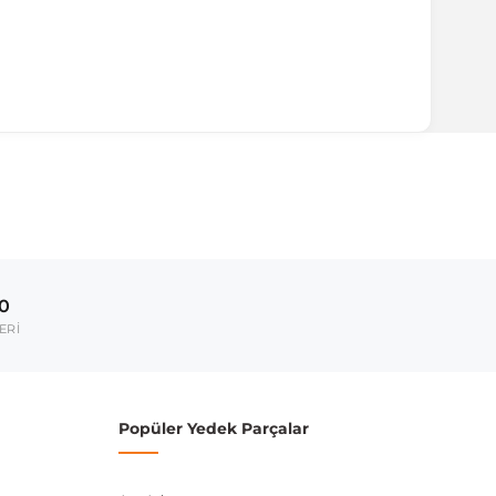
ırmanız tavsiye edilir.
Model Yılı
2014-2021
00
umarası veya şasi numarası ile uyumluluğu kontrol
ERİ
Popüler Yedek Parçalar