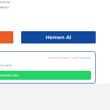
tlerle!
deyin
Hemen Al
Ücretsiz kontrol · Uyum garantili
riş verin
ntrolü iste