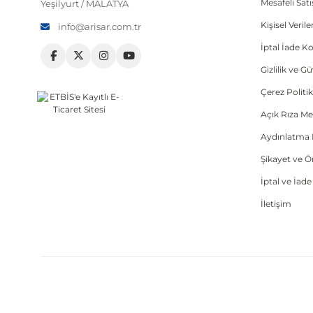
Mesafeli Sat
Yeşilyurt / MALATYA
Kişisel Veri
info@arisar.com.tr
İptal İade Ko
Gizlilik ve G
Çerez Politik
Açık Rıza Me
Aydınlatma 
Şikayet ve 
İptal ve İad
İletişim