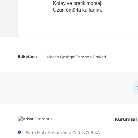
Kolay ve pratik montaj.
Uzun ömürlü kullanım.
Uyumlu Araç Modelleri
Bu ürün aşağıdaki araç modelleri ile uyumludur. Satın al
Etiketler :
Nissan Qashqai Tampon Braketi
Marka
Model
Nissan
Qashqa
Not:
Araç üreticileri aynı model yılı içerisinde farklı 
etmeniz önerilir.
Kurumsal B
Fatih Mah. Ankara Yolu Cad. NO: 94/A