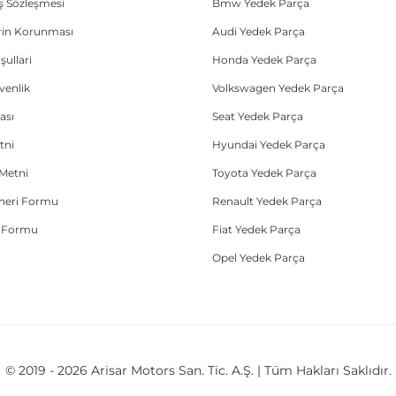
ış Sözleşmesi
Bmw Yedek Parça
lerin Korunması
Audi Yedek Parça
şullari
Honda Yedek Parça
üvenlik
Volkswagen Yedek Parça
ası
Seat Yedek Parça
tni
Hyundai Yedek Parça
Metni
Toyota Yedek Parça
Öneri Formu
Renault Yedek Parça
e Formu
Fiat Yedek Parça
Opel Yedek Parça
© 2019 - 2026 Arisar Motors San. Tic. A.Ş. | Tüm Hakları Saklıdır.