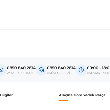
madan önce ürün görsellerini ve OEM numaralarını aracınız ile karşılaşt
i J11
0850 840 2814
0850 840 2814
09:00 - 18:
donanım ve kasa tipleri kullanabilmektedir. Sipariş vermeden önce OEM n
WHATSAPP HATTI
ÇAĞRI MERKEZİ
ÇALIŞMA SAATL
ilgiler
Araçına Göre Yedek Parça