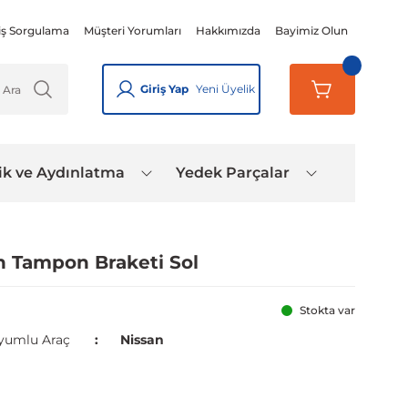
iş Sorgulama
Müşteri Yorumları
Hakkımızda
Bayimiz Olun
Giriş Yap
Yeni Üyelik
ik ve Aydınlatma
Yedek Parçalar
n Tampon Braketi Sol
Stokta var
yumlu Araç
Nissan