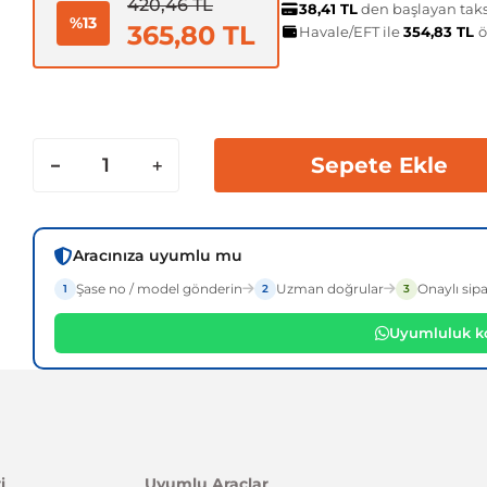
420,46 TL
38,41 TL
den başlayan taksi
%13
365,80 TL
Havale/EFT ile
354,83 TL
ö
Sepete Ekle
Aracınıza uyumlu mu
Şase no / model gönderin
Uzman doğrular
Onaylı sipa
1
2
3
Uyumluluk ko
i
Uyumlu Araçlar