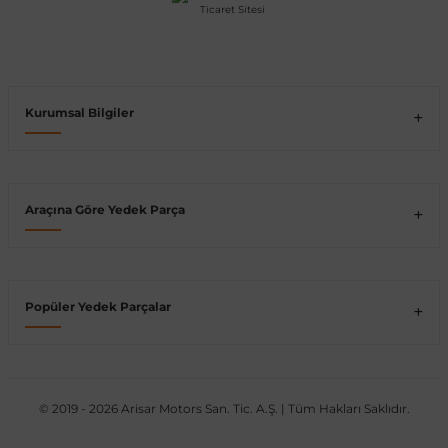
Vito W639
shi
X-Class W470
Kurumsal Bilgiler
Araçına Göre Yedek Parça
t
e
Popüler Yedek Parçalar
© 2019 - 2026 Arisar Motors San. Tic. A.Ş. | Tüm Hakları Saklıdır.