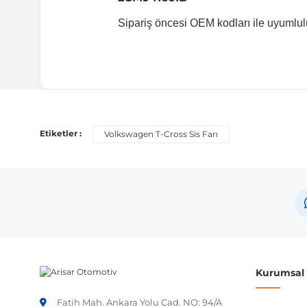
Sipariş öncesi OEM kodları ile uyumlul
Uyumlu Araç Modelleri
Bu ürün aşağıdaki araç modelleri ile uyumludur. Satın al
Etiketler :
Volkswagen T-Cross Sis Farı
Marka
Volkswagen
Not:
Araç üreticileri aynı model yılı içerisinde farklı 
etmeniz önerilir.
Kurumsal B
Fatih Mah. Ankara Yolu Cad. NO: 94/A