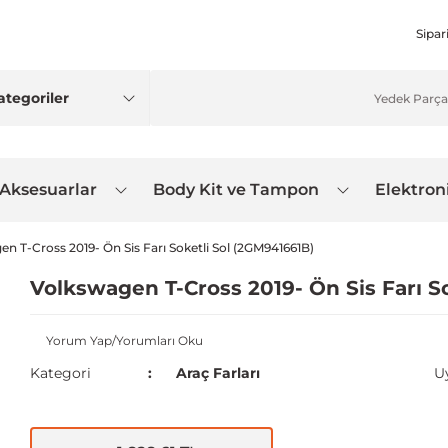
Sipar
 Aksesuarlar
Body Kit ve Tampon
Elektron
n T-Cross 2019- Ön Sis Farı Soketli Sol (2GM941661B)
Volkswagen T-Cross 2019- Ön Sis Farı S
Yorum Yap/Yorumları Oku
Kategori
Araç Farları
U