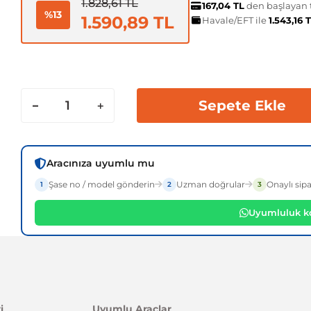
1.828,61 TL
167,04 TL
den başlayan t
%13
1.590,89 TL
Havale/EFT ile
1.543,16 
Sepete Ekle
Aracınıza uyumlu mu
Şase no / model gönderin
Uzman doğrular
Onaylı sipa
1
2
3
Uyumluluk ko
i
Uyumlu Araçlar