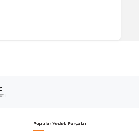
ırmanız tavsiye edilir.
Model Yılı
2019-
00
umarası veya şasi numarası ile uyumluluğu kontrol
ERİ
Popüler Yedek Parçalar