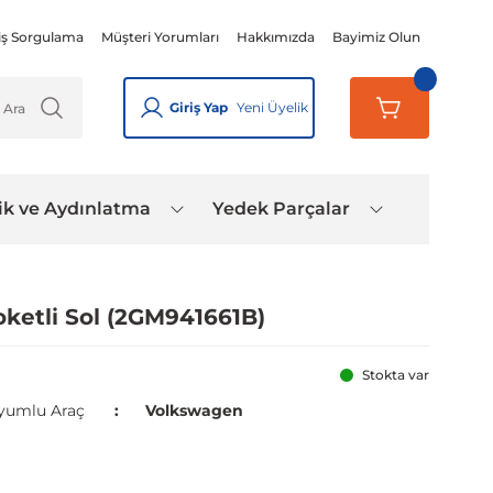
iş Sorgulama
Müşteri Yorumları
Hakkımızda
Bayimiz Olun
Giriş Yap
Yeni Üyelik
ik ve Aydınlatma
Yedek Parçalar
oketli Sol (2GM941661B)
Stokta var
yumlu Araç
Volkswagen