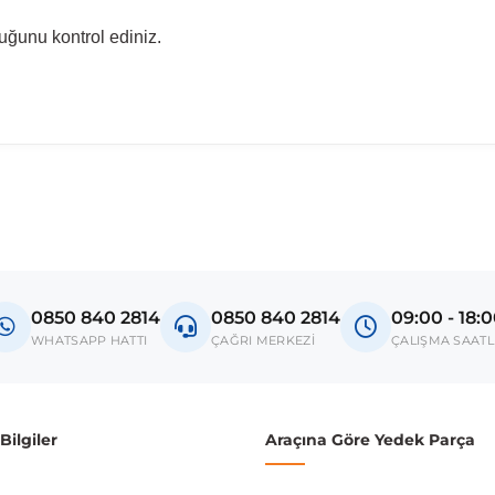
uğunu kontrol ediniz.
madan önce ürün görsellerini ve OEM numaralarını aracınız ile karşılaşt
Model
T-Cross
0850 840 2814
0850 840 2814
09:00 - 18:
donanım ve kasa tipleri kullanabilmektedir. Sipariş vermeden önce OEM n
WHATSAPP HATTI
ÇAĞRI MERKEZİ
ÇALIŞMA SAATL
ilgiler
Araçına Göre Yedek Parça