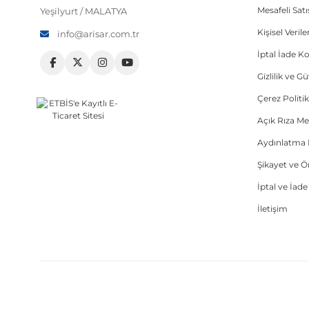
Mesafeli Sat
Yeşilyurt / MALATYA
Kişisel Veri
info@arisar.com.tr
İptal İade Ko
Gizlilik ve G
Çerez Politik
Açık Rıza Me
Aydınlatma 
Şikayet ve 
İptal ve İad
İletişim