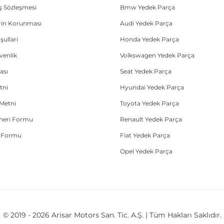
ış Sözleşmesi
Bmw Yedek Parça
lerin Korunması
Audi Yedek Parça
şullari
Honda Yedek Parça
üvenlik
Volkswagen Yedek Parça
ası
Seat Yedek Parça
tni
Hyundai Yedek Parça
Metni
Toyota Yedek Parça
Öneri Formu
Renault Yedek Parça
e Formu
Fiat Yedek Parça
Opel Yedek Parça
© 2019 - 2026 Arisar Motors San. Tic. A.Ş. | Tüm Hakları Saklıdır.