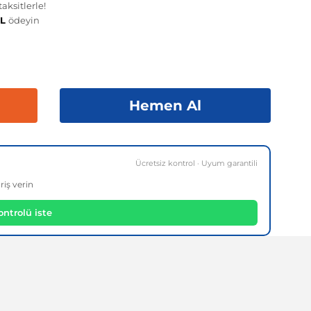
aksitlerle!
TL
ödeyin
Hemen Al
Ücretsiz kontrol · Uyum garantili
riş verin
ntrolü iste