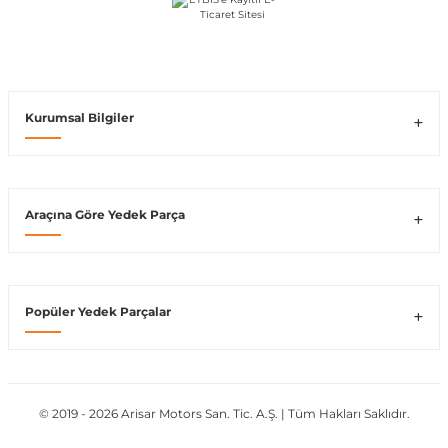
Vito W639
shi
X-Class W470
Kurumsal Bilgiler
Araçına Göre Yedek Parça
t
e
Popüler Yedek Parçalar
© 2019 - 2026 Arisar Motors San. Tic. A.Ş. | Tüm Hakları Saklıdır.