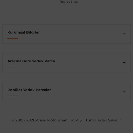
Vito W639
shi
X-Class W470
Kurumsal Bilgiler
Araçına Göre Yedek Parça
t
e
Popüler Yedek Parçalar
© 2019 - 2026 Arisar Motors San. Tic. A.Ş. | Tüm Hakları Saklıdır.