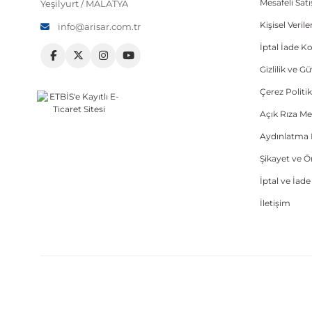
Mesafeli Sat
Yeşilyurt / MALATYA
Kişisel Veri
info@arisar.com.tr
İptal İade Ko
Gizlilik ve G
Çerez Politik
Açık Rıza Me
Aydınlatma 
Şikayet ve 
İptal ve İad
İletişim