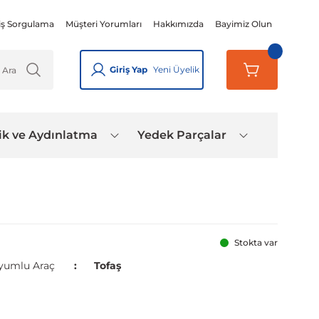
iş Sorgulama
Müşteri Yorumları
Hakkımızda
Bayimiz Olun
Giriş Yap
Yeni Üyelik
ik ve Aydınlatma
Yedek Parçalar
Stokta var
yumlu Araç
Tofaş