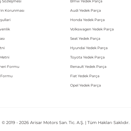
ış Sözleşmesi
Bmw Yedek Parça
lerin Korunması
Audi Yedek Parça
şullari
Honda Yedek Parça
üvenlik
Volkswagen Yedek Parça
ası
Seat Yedek Parça
tni
Hyundai Yedek Parça
Metni
Toyota Yedek Parça
Öneri Formu
Renault Yedek Parça
e Formu
Fiat Yedek Parça
Opel Yedek Parça
© 2019 - 2026 Arisar Motors San. Tic. A.Ş. | Tüm Hakları Saklıdır.