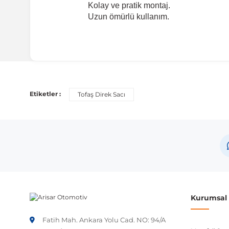
Kolay ve pratik montaj.
Uzun ömürlü kullanım.
Uyumlu Araç Modelleri
Bu ürün aşağıdaki araç modelleri ile uyumludur. Satın al
Etiketler :
Tofaş Direk Sacı
Marka
Tofaş
Tofaş
Tofaş
Not:
Araç üreticileri aynı model yılı içerisinde farklı 
Kurumsal B
etmeniz önerilir.
Fatih Mah. Ankara Yolu Cad. NO: 94/A