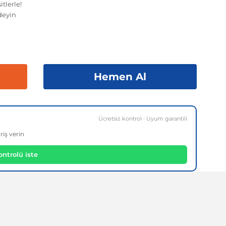
tlerle!
deyin
Hemen Al
Ücretsiz kontrol · Uyum garantili
riş verin
ntrolü iste