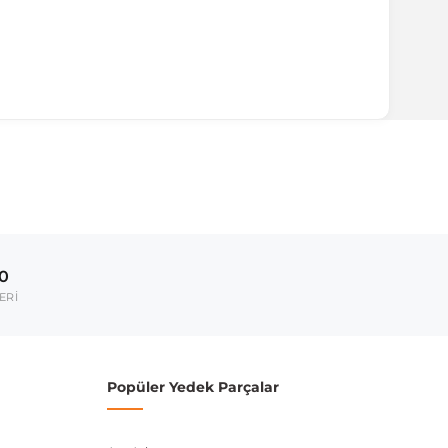
ırmanız tavsiye edilir.
Model Yılı
-
00
-
ERİ
-
umarası veya şasi numarası ile uyumluluğu kontrol
Popüler Yedek Parçalar