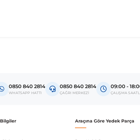
madan önce ürün görsellerini ve OEM numaralarını aracınız ile karşılaşt
Model
Doğan
0850 840 2814
0850 840 2814
09:00 - 18:
Şahin
WHATSAPP HATTI
ÇAĞRI MERKEZİ
ÇALIŞMA SAATL
Kartal
donanım ve kasa tipleri kullanabilmektedir. Sipariş vermeden önce OEM n
ilgiler
Araçına Göre Yedek Parça