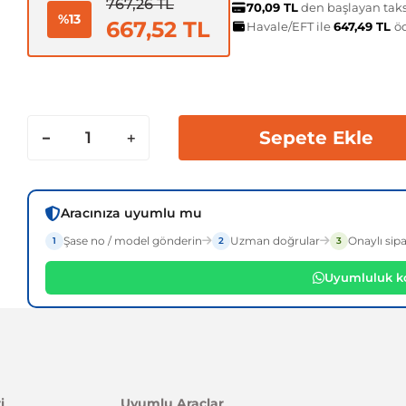
767,26 TL
70,09 TL
den başlayan taksi
%13
667,52 TL
Havale/EFT ile
647,49 TL
ö
Sepete Ekle
Aracınıza uyumlu mu
Şase no / model gönderin
Uzman doğrular
Onaylı sipa
1
2
3
Uyumluluk ko
i
Uyumlu Araçlar