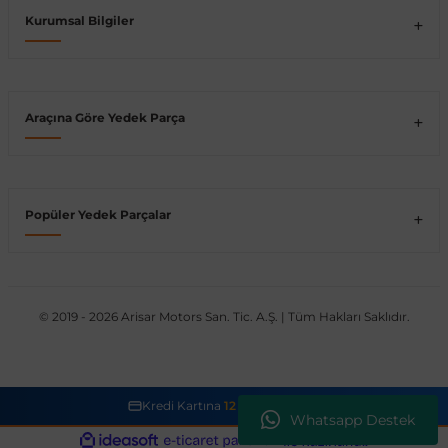
Kurumsal Bilgiler
Vito W639
shi
X-Class W470
Araçına Göre Yedek Parça
Popüler Yedek Parçalar
t
e
© 2019 - 2026 Arisar Motors San. Tic. A.Ş. | Tüm Hakları Saklıdır.
Kredi Kartına
12 Taksit İmkanı
Whatsapp Destek
ideasoft
ile
e-