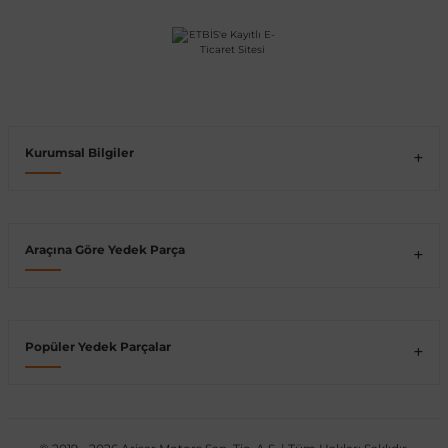
Vito W639
shi
X-Class W470
Kurumsal Bilgiler
t
Araçına Göre Yedek Parça
e
Popüler Yedek Parçalar