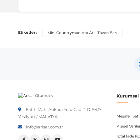
Uyumlu Araç Modelleri
Bu ürün aşağıdaki araç modelleri ile uyumludur. Satın al
Etiketler :
Mini Countryman Ara Atkı Tavan Barı
Marka
Model
Mini
Count
Not:
Araç üreticileri aynı model yılı içerisinde farklı 
etmeniz önerilir.
Kurumsal B
Fatih Mah. Ankara Yolu Cad. NO: 94/A
Mesafeli Sat
Yeşilyurt / MALATYA
Kişisel Veri
info@arisar.com.tr
İptal İade Ko