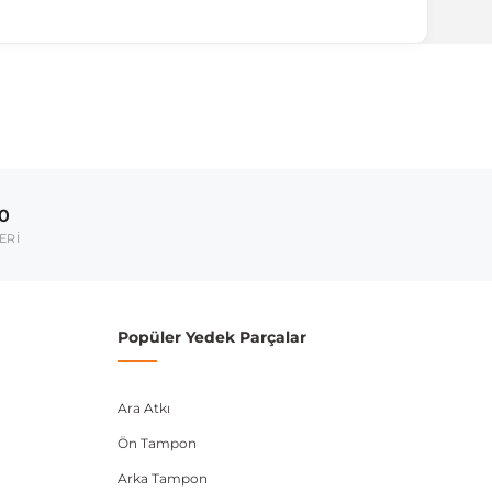
ırmanız tavsiye edilir.
Model Yılı
2017-2023
00
umarası veya şasi numarası ile uyumluluğu kontrol
ERİ
Popüler Yedek Parçalar
Ara Atkı
Ön Tampon
Arka Tampon