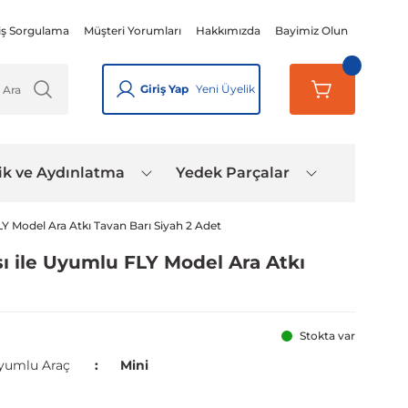
iş Sorgulama
Müşteri Yorumları
Hakkımızda
Bayimiz Olun
Giriş Yap
Yeni Üyelik
ik ve Aydınlatma
Yedek Parçalar
Y Model Ara Atkı Tavan Barı Siyah 2 Adet
ı ile Uyumlu FLY Model Ara Atkı
Stokta var
yumlu Araç
Mini