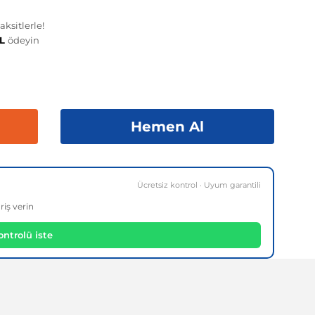
ksitlerle!
TL
ödeyin
Hemen Al
Ücretsiz kontrol · Uyum garantili
riş verin
ntrolü iste