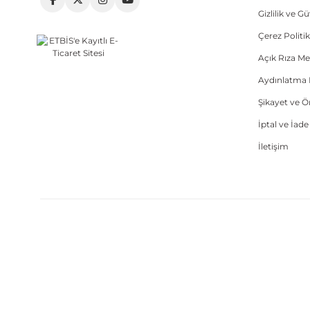
Gizlilik ve G
Çerez Politik
Açık Rıza Me
Aydınlatma 
Şikayet ve 
İptal ve İad
İletişim