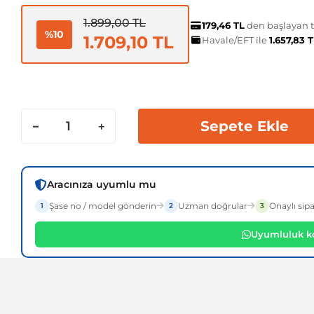
1.899,00 TL
179,46 TL
den başlayan ta
%10
1.709,10 TL
Havale/EFT ile
1.657,83 
Sepete Ekle
Aracınıza uyumlu mu
Şase no / model gönderin
Uzman doğrular
Onaylı sipa
1
2
3
Uyumluluk ko