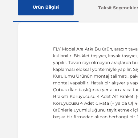
Ürün Bilgisi
Taksit Seçenekler
FLY Model Ara Atkı Bu ürün, aracın tava
kullanılır. Bisiklet taşıyıcı, kayak taşıy
yapılır. Tavan rayı olmayan araçlarda b
kaplaması eloksal yöntemiyle yapılır. Si
Kurulumu Ürünün montaj talimatı, paketi
montaj yapabilir. Hatalı bir alışveriş
Çubuk (İlan başlığında yer alan araca 
Braketi Koruyucusu 4 Adet Alt Braket, (
Koruyucusu 4 Adet Cıvata (+ ya da ⬡) 4
ürünlerle uyumluluğunu teyit etmek içi
başka bir firmadan alınan herhangi bir