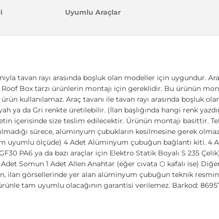
i
Uyumlu Araçlar
nıyla tavan rayı arasında boşluk olan modeller için uygundur. Ara
ıcı, Roof Box tarzı ürünlerin montajı için gereklidir. Bu ürünün mont
u ürün kullanılamaz. Araç tavanı ile tavan rayı arasında boşluk o
yah ya da Gri renkte üretilebilir. (İlan başlığında hangi renk yazd
n içerisinde size teslim edilecektir. Ürünün montajı basittir. Te
 yapılmadığı sürece, alüminyum çubukların kesilmesine gerek olma
tam uyumlu ölçüde) 4 Adet Alüminyum çubuğun bağlantı kiti. 4 A
GF30 PA6 ya da bazı araçlar için Elektro Statik Boyalı S 235 Çeli
 Adet Somun 1 Adet Allen Anahtar (eğer cıvata ⬡ kafalı ise) Diğ
n, ilan görsellerinde yer alan alüminyum çubuğun teknik resmini
 ürünle tam uyumlu olacağının garantisi verilemez. Barkod: 869