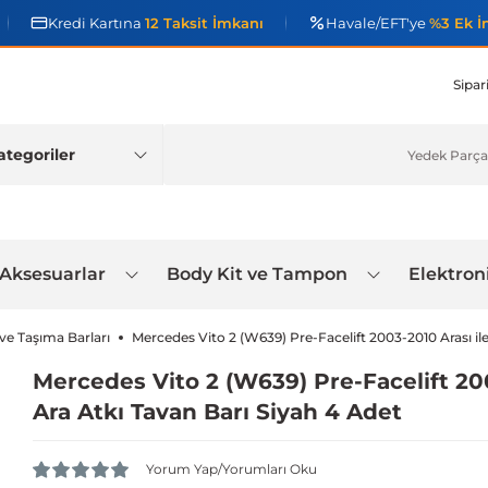
Kredi Kartına
12 Taksit İmkanı
Havale/EFT'ye
%3 Ek İ
Sipar
 Aksesuarlar
Body Kit ve Tampon
Elektron
 ve Taşıma Barları
Mercedes Vito 2 (W639) Pre-Facelift 2003-2010 Arası i
Mercedes Vito 2 (W639) Pre-Facelift 20
Ara Atkı Tavan Barı Siyah 4 Adet
Yorum Yap/Yorumları Oku