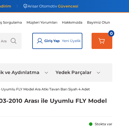
ndirim
Arisar Otomotiv
Güvencesi
iş Sorgulama
Müşteri Yorumları
Hakkımızda
Bayimiz Olun
0
Giriş Yap
Yeni Üyelik
ik ve Aydınlatma
Yedek Parçalar
le Uyumlu FLY Model Ara Atkı Tavan Barı Siyah 4 Adet
03-2010 Arası ile Uyumlu FLY Model
Stokta var