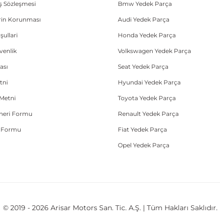
ış Sözleşmesi
Bmw Yedek Parça
lerin Korunması
Audi Yedek Parça
şullari
Honda Yedek Parça
üvenlik
Volkswagen Yedek Parça
ası
Seat Yedek Parça
tni
Hyundai Yedek Parça
Metni
Toyota Yedek Parça
Öneri Formu
Renault Yedek Parça
e Formu
Fiat Yedek Parça
Opel Yedek Parça
© 2019 - 2026 Arisar Motors San. Tic. A.Ş. | Tüm Hakları Saklıdır.