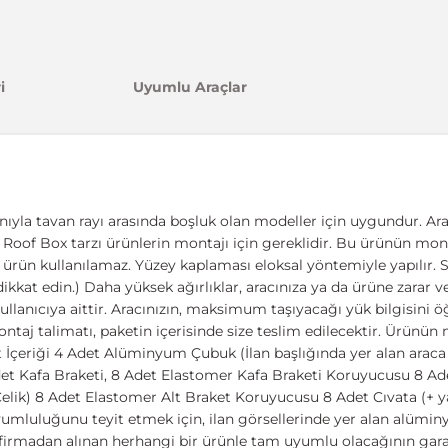
i
Uyumlu Araçlar
nıyla tavan rayı arasında boşluk olan modeller için uygundur. Ara
ıcı, Roof Box tarzı ürünlerin montajı için gereklidir. Bu ürünün mont
ürün kullanılamaz. Yüzey kaplaması eloksal yöntemiyle yapılır. Siy
ikkat edin.) Daha yüksek ağırlıklar, aracınıza ya da ürüne zarar v
lanıcıya aittir. Aracınızın, maksimum taşıyacağı yük bilgisini öğ
taj talimatı, paketin içerisinde size teslim edilecektir. Ürünün mo
 İçeriği 4 Adet Alüminyum Çubuk (İlan başlığında yer alan arac
t Kafa Braketi, 8 Adet Elastomer Kafa Braketi Koruyucusu 8 Ade
5 Çelik) 8 Adet Elastomer Alt Braket Koruyucusu 8 Adet Cıvata (+
umluluğunu teyit etmek için, ilan görsellerinde yer alan alümi
 firmadan alınan herhangi bir ürünle tam uyumlu olacağının gara