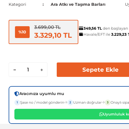
Kategori
Ara Atkı ve Taşıma Barları
U
3.699,00 TL
349,56 TL
den başlayan t
%10
3.329,10 TL
Havale/EFT ile
3.229,23
Sepete Ekle
Aracınıza uyumlu mu
Şase no / model gönderin
Uzman doğrular
Onaylı sipa
1
2
3
Uyumluluk ko