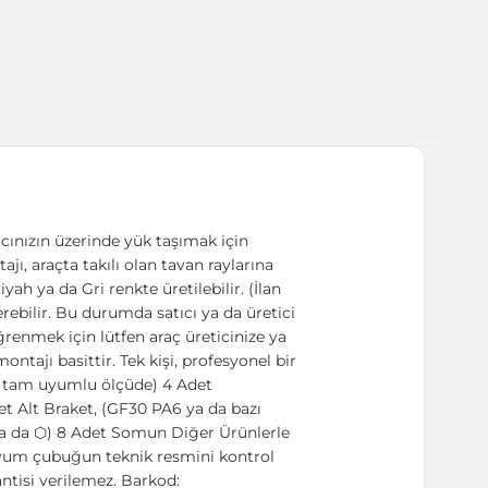
cınızın üzerinde yük taşımak için
ajı, araçta takılı olan tavan raylarına
ah ya da Gri renkte üretilebilir. (İlan
erebilir. Bu durumda satıcı ya da üretici
renmek için lütfen araç üreticinize ya
ntajı basittir. Tek kişi, profesyonel bir
a tam uyumlu ölçüde) 4 Adet
t Alt Braket, (GF30 PA6 ya da bazı
 ya da ⬡) 8 Adet Somun Diğer Ürünlerle
nyum çubuğun teknik resmini kontrol
ntisi verilemez. Barkod: