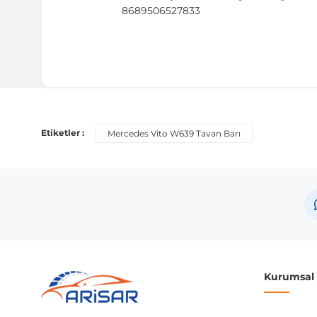
8689506527833
Uyumlu Araç Modelleri
Bu ürün aşağıdaki araç modelleri ile uyumludur. Satın al
Etiketler :
Mercedes Vito W639 Tavan Barı
Marka
Mercedes
Not:
Araç üreticileri aynı model yılı içerisinde farklı 
etmeniz önerilir.
Kurumsal B