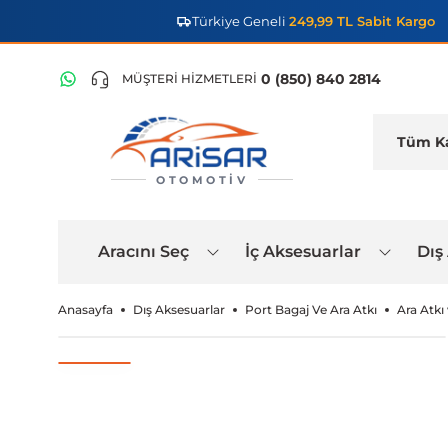
Türkiye Geneli
249,99 TL Sabit Kargo
0 (850) 840 2814
MÜŞTERİ HİZMETLERİ
OTOMOTIV
Aracını Seç
İç Aksesuarlar
Dış
Anasayfa
Dış Aksesuarlar
Port Bagaj Ve Ara Atkı
Ara Atkı