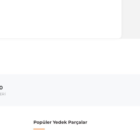
ırmanız tavsiye edilir.
Model Yılı
2003-2010
00
umarası veya şasi numarası ile uyumluluğu kontrol
ERİ
Popüler Yedek Parçalar