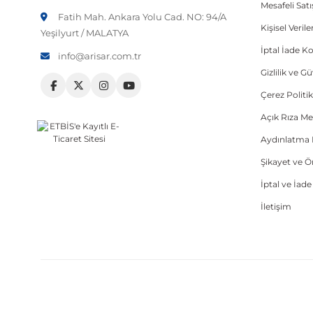
Mesafeli Sat
Fatih Mah. Ankara Yolu Cad. NO: 94/A
Kişisel Veri
Yeşilyurt / MALATYA
İptal İade Ko
info@arisar.com.tr
Gizlilik ve G
Çerez Politik
Açık Rıza Me
Aydınlatma 
Şikayet ve 
İptal ve İad
İletişim