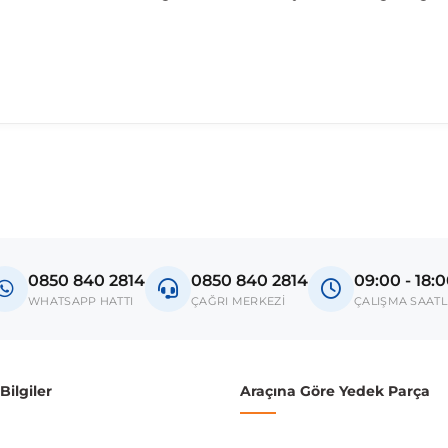
madan önce ürün görsellerini ve OEM numaralarını aracınız ile karşılaşt
Model
Vito 2
0850 840 2814
0850 840 2814
09:00 - 18:
donanım ve kasa tipleri kullanabilmektedir. Sipariş vermeden önce OEM n
WHATSAPP HATTI
ÇAĞRI MERKEZİ
ÇALIŞMA SAATL
ilgiler
Araçına Göre Yedek Parça