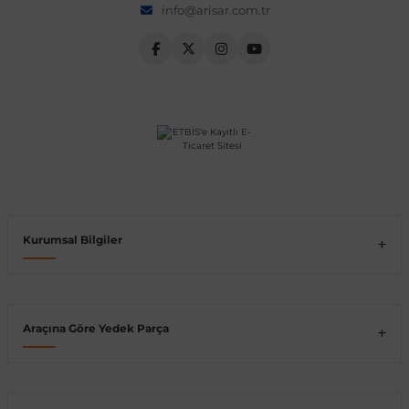
info@arisar.com.tr
Vito W639
shi
X-Class W470
t
Kurumsal Bilgiler
e
Araçına Göre Yedek Parça