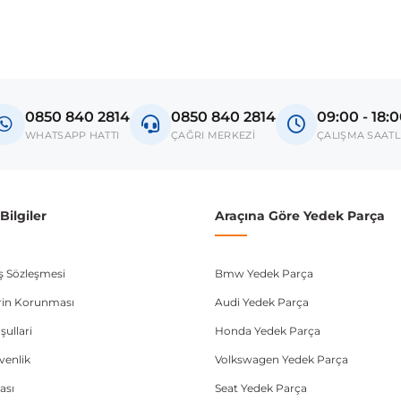
0850 840 2814
0850 840 2814
09:00 - 18:
WHATSAPP HATTI
ÇAĞRI MERKEZİ
ÇALIŞMA SAATL
ilgiler
Araçına Göre Yedek Parça
ış Sözleşmesi
Bmw Yedek Parça
lerin Korunması
Audi Yedek Parça
şullari
Honda Yedek Parça
üvenlik
Volkswagen Yedek Parça
ası
Seat Yedek Parça