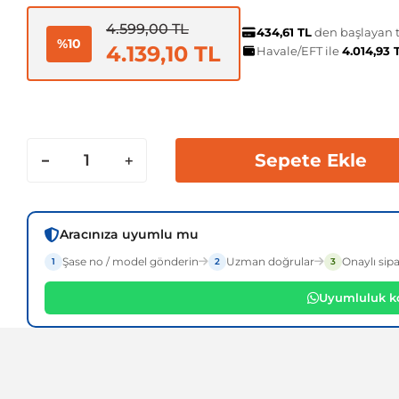
4.599,00 TL
434,61 TL
den başlayan ta
%10
4.139,10 TL
Havale/EFT ile
4.014,93 
Sepete Ekle
Aracınıza uyumlu mu
Şase no / model gönderin
Uzman doğrular
Onaylı sipa
1
2
3
Uyumluluk ko