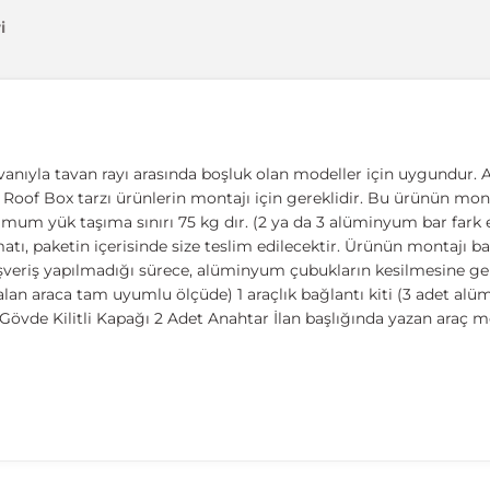
i
vanıyla tavan rayı arasında boşluk olan modeller için uygundur. A
ıcı, Roof Box tarzı ürünlerin montajı için gereklidir. Bu ürünün mont
imum yük taşıma sınırı 75 kg dır. (2 ya da 3 alüminyum bar fark et
 paketin içerisinde size teslim edilecektir. Ürünün montajı basit
ışveriş yapılmadığı sürece, alüminyum çubukların kesilmesine ger
lan araca tam uyumlu ölçüde) 1 araçlık bağlantı kiti (3 adet al
övde Kilitli Kapağı 2 Adet Anahtar İlan başlığında yazan araç m