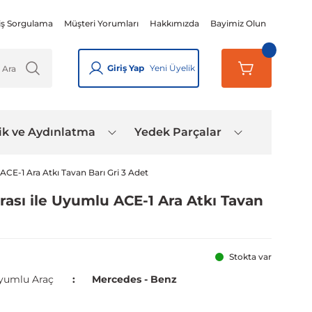
iş Sorgulama
Müşteri Yorumları
Hakkımızda
Bayimiz Olun
Giriş Yap
Yeni Üyelik
ik ve Aydınlatma
Yedek Parçalar
ACE-1 Ara Atkı Tavan Barı Gri 3 Adet
ası ile Uyumlu ACE-1 Ara Atkı Tavan
Stokta var
yumlu Araç
Mercedes - Benz