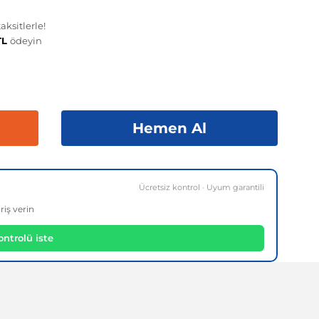
ksitlerle!
TL
ödeyin
Hemen Al
Ücretsiz kontrol · Uyum garantili
riş verin
ntrolü iste