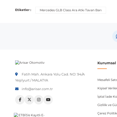
Etiketler :
Mercedes GLB Class Ara Atkı Tavan Barı
Kurumsal B
Fatih Mah. Ankara Yolu Cad. NO: 94/A
Mesafeli Sat
Yeşilyurt / MALATYA
Kişisel Veri
info@arisar.com.tr
İptal İade Ko
Gizlilik ve G
Çerez Politik