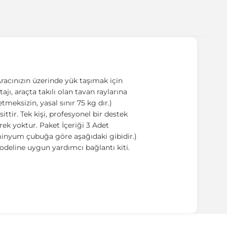
racınızın üzerinde yük taşımak için
ajı, araçta takılı olan tavan raylarına
meksizin, yasal sınır 75 kg dır.)
tir. Tek kişi, profesyonel bir destek
ek yoktur. Paket İçeriği 3 Adet
üminyum çubuğa göre aşağıdaki gibidir.)
odeline uygun yardımcı bağlantı kiti.