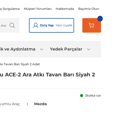
iş Sorgulama
Müşteri Yorumları
Hakkımızda
Bayimiz Olun
Giriş Yap
Yeni Üyelik
ik ve Aydınlatma
Yedek Parçalar
ı Tavan Barı Siyah 2 Adet
 ACE-2 Ara Atkı Tavan Barı Siyah 2
Stokta var
yumlu Araç
Mazda