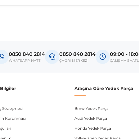
madan önce ürün görsellerini ve OEM numaralarını aracınız ile karşılaşt
Model
CX-80
0850 840 2814
0850 840 2814
09:00 - 18:
donanım ve kasa tipleri kullanabilmektedir. Sipariş vermeden önce OEM n
WHATSAPP HATTI
ÇAĞRI MERKEZİ
ÇALIŞMA SAATL
ilgiler
Araçına Göre Yedek Parça
ış Sözleşmesi
Bmw Yedek Parça
lerin Korunması
Audi Yedek Parça
şullari
Honda Yedek Parça
üvenlik
Volkswagen Yedek Parça