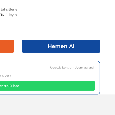
aksitlerle!
 TL
ödeyin
Hemen Al
Ücretsiz kontrol · Uyum garantili
riş verin
ntrolü iste