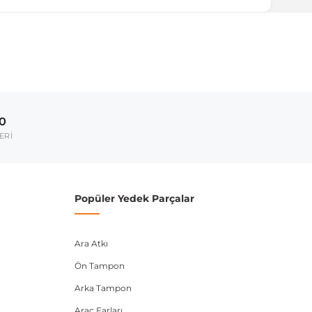
ırmanız tavsiye edilir.
Model Yılı
2024-2025
00
umarası veya şasi numarası ile uyumluluğu kontrol
ERİ
Popüler Yedek Parçalar
Ara Atkı
Ön Tampon
Arka Tampon
Araç Farları