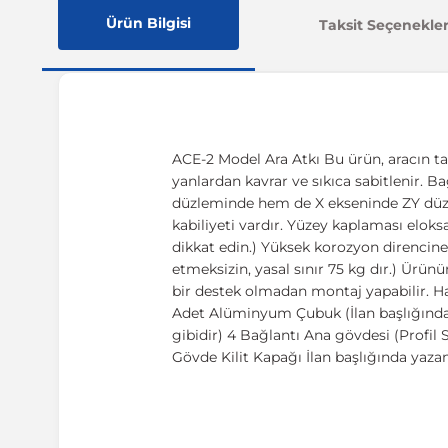
Ürün Bilgisi
Taksit Seçenekler
ACE-2 Model Ara Atkı Bu ürün, aracın ta
yanlardan kavrar ve sıkıca sabitlenir. B
düzleminde hem de X ekseninde ZY düzle
kabiliyeti vardır. Yüzey kaplaması eloksa
dikkat edin.) Yüksek korozyon direncine
etmeksizin, yasal sınır 75 kg dır.) Ürünü
bir destek olmadan montaj yapabilir. Ha
Adet Alüminyum Çubuk (İlan başlığında 
gibidir) 4 Bağlantı Ana gövdesi (Profi
Gövde Kilit Kapağı İlan başlığında yaz