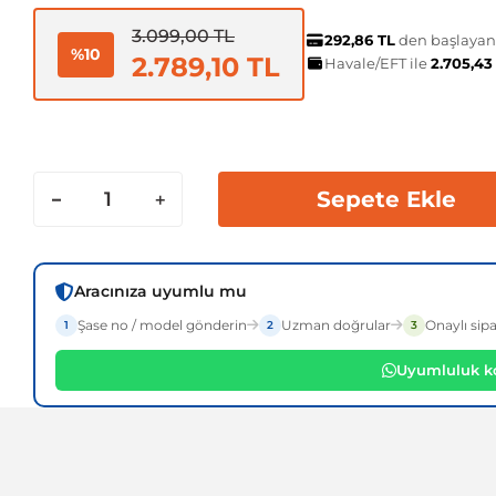
3.099,00 TL
292,86 TL
den başlayan t
%10
2.789,10 TL
Havale/EFT ile
2.705,43
Sepete Ekle
Aracınıza uyumlu mu
Şase no / model gönderin
Uzman doğrular
Onaylı sipa
1
2
3
Uyumluluk ko