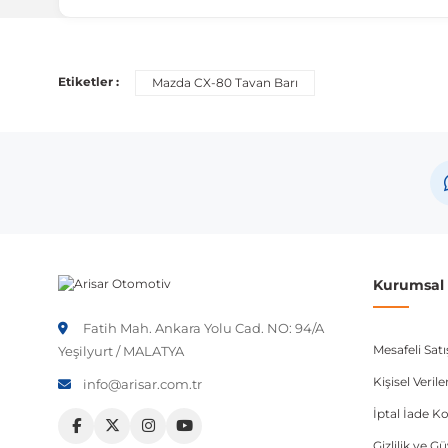
Uyumlu Araç Modelleri
Bu ürün aşağıdaki araç modelleri ile uyumludur. Satın al
Etiketler :
Mazda CX-80 Tavan Barı
Marka
Mazda
Not:
Araç üreticileri aynı model yılı içerisinde farklı 
etmeniz önerilir.
Kurumsal B
Fatih Mah. Ankara Yolu Cad. NO: 94/A
Mesafeli Sat
Yeşilyurt / MALATYA
Kişisel Veri
info@arisar.com.tr
İptal İade Ko
Gizlilik ve G