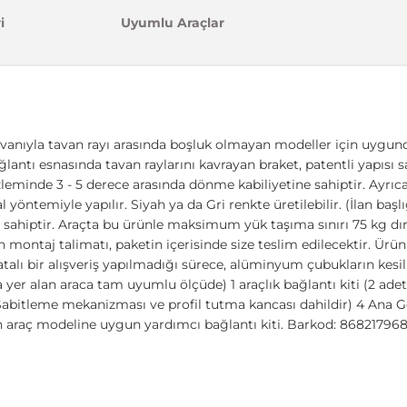
i
Uyumlu Araçlar
vanıyla tavan rayı arasında boşluk olmayan modeller için uygundu
ağlantı esnasında tavan raylarını kavrayan braket, patentli yapıs
minde 3 - 5 derece arasında dönme kabiliyetine sahiptir. Ayrıc
l yöntemiyle yapılır. Siyah ya da Gri renkte üretilebilir. (İlan ba
 sahiptir. Araçta bu ürünle maksimum yük taşıma sınırı 75 kg dır
n montaj talimatı, paketin içerisinde size teslim edilecektir. Ürün
talı bir alışveriş yapılmadığı sürece, alüminyum çubukların kesi
yer alan araca tam uyumlu ölçüde) 1 araçlık bağlantı kiti (2 a
l Sabitleme mekanizması ve profil tutma kancası dahildir) 4 Ana
an araç modeline uygun yardımcı bağlantı kiti. Barkod: 8682179