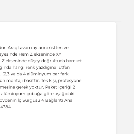
r. Araç tavan raylarını üstten ve
ı sayesinde Hem Z ekseninde XY
a Z ekseninde düşey doğrultuda hareket
şlığında hangi renk yazdığına lütfen
. (2,3 ya da 4 alüminyum bar fark
ün montajı basittir. Tek kişi, profesyonel
lmesine gerek yoktur. Paket İçeriği 2
det alüminyum çubuğa göre aşağıdaki
 Gövdenin İç Sürgüsü 4 Bağlantı Ana
684384