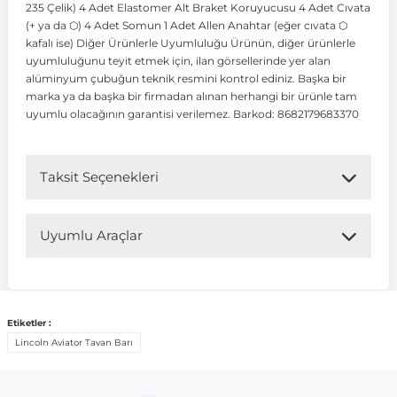
235 Çelik) 4 Adet Elastomer Alt Braket Koruyucusu 4 Adet Cıvata
(+ ya da ⬡) 4 Adet Somun 1 Adet Allen Anahtar (eğer cıvata ⬡
kafalı ise) Diğer Ürünlerle Uyumluluğu Ürünün, diğer ürünlerle
 Koruma
Volkswagen Taigo
İnsignia
Ranger
R 12
GLK Serisi X204
Jumper
Panda
i30
Skystar
Peugeot 607
uyumluluğunu teyit etmek için, ilan görsellerinde yer alan
alüminyum çubuğun teknik resmini kontrol ediniz. Başka bir
marka ya da başka bir firmadan alınan herhangi bir ürünle tam
Volkswagen Teramont
Kadett
Raptor
R 19
GLS Serisi X167
Jumpy
Punto
İ40
Sunny
Peugeot Bipper
uyumlu olacağının garantisi verilemez. Barkod: 8682179683370
Takozu
Volkswagen Tiguan
Meriva
S-Max
R 9-11
Metris
Nemo
Scudo
İoniq
Terrano
Peugeot Boxer
Taksit Seçenekleri
aza
Volkswagen Touareg
Mokka
Taunus
Safrane
ML Serisi W164
Saxo
Sedici
İx35
X-Trail
Peugeot Expert
Uyumlu Araçlar
i
en & Süspansiyon
Volkswagen Touran
Movano
Transit
Scenic
S Serisi W221
Spacetourer
Siena
İx45
Peugeot Partner
Uyumlu Araç Modelleri
Bu ürün aşağıdaki araç modelleri ile uyumludur. Satın
Etiketler :
Volkswagen Transporter
Omega
Symbol
S Serisi W222
Xantia
Stilo
Kona
Peugeot RCZ
almadan önce ürün görsellerini ve OEM numaralarını aracınız
Lincoln Aviator Tavan Barı
ile karşılaştırmanız tavsiye edilir.
 & Müşür
Volkswagen Volt
Tigra
Taliant
S Serisi W223
Xsara
Talento
Lavita
Peugeot Rifter
Marka
Model
Model Yılı