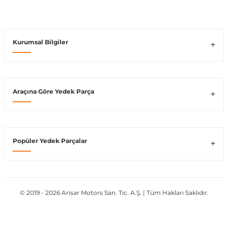
Vito W639
Kurumsal Bilgiler
shi
X-Class W470
Araçına Göre Yedek Parça
t
Popüler Yedek Parçalar
e
© 2019 - 2026 Arisar Motors San. Tic. A.Ş. | Tüm Hakları Saklıdır.