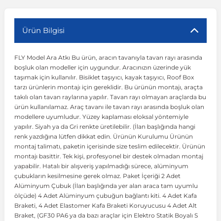
r
ç Aksesuarlar
ış Aksesuarlar
e Siren
aj & Şanzıman
Volkswagen Multivan
Corsa E 2014-2019
Audi TT
Suburban 2015-2020
Galaxy
Latitude
GLA Serisi W156
X7 Serisi
C6
Freemont
Pilot
Getz
Stonic
MX-6
NX Coupe
Peugeot 4007
Toyota Prius
Volvo XC60
Ürün Bilgisi
FLY Model Ara Atkı Bu ürün, aracın tavanıyla tavan rayı arasında
ve Kolçak Aparatları
pağı ve Ayna Sinyalleri
ar
ör
aim
Volkswagen Passat
Corsa F 2019 ve Sonrası
Tahoe 2000-2006
Grand C-Max
Master
GLA Serisi X156
Z Serisi
C8
Fullback
S2000
Grand Santa Fe
Venga
RX-8
Pathfinder
Peugeot 4008
Toyota Proace City
Volvo XC70
boşluk olan modeller için uygundur. Aracınızın üzerinde yük
taşımak için kullanılır. Bisiklet taşıyıcı, kayak taşıyıcı, Roof Box
tarzı ürünlerin montajı için gereklidir. Bu ürünün montajı, araçta
 Kılıf ve Yastık
apakları
esuarları
ve Parçaları
rünler
Volkswagen Polo
Crossland
TrailBlazer 2011 ve Sonrası
Ka
Megane 1 1995-2003
GLB Serisi X247
Cactus
Kartal
ZR-V
H1
XCeed
XC-3
Patrol
Peugeot 405
Toyota RAV4
Volvo XC90
takılı olan tavan raylarına yapılır. Tavan rayı olmayan araçlarda bu
ürün kullanılamaz. Araç tavanı ile tavan rayı arasında boşluk olan
modellere uyumludur. Yüzey kaplaması eloksal yöntemiyle
ıtası
ı ve Parçaları
istemi
Volkswagen Scirocco
Crossland X
Trax 2013-2022
Kuga
Megane 2 2002-2008
GLC Serisi X243
Dispatch
Linea
H100
Primastar
Peugeot 406
Toyota Tacoma
yapılır. Siyah ya da Gri renkte üretilebilir. (İlan başlığında hangi
renk yazdığına lütfen dikkat edin. Ürünün Kurulumu Ürünün
montaj talimatı, paketin içerisinde size teslim edilecektir. Ürünün
o
gaj Ve Ara Atkı
şpiyel
mbası ve Parçaları
Volkswagen Sharan
Frontera
Trax 2023 ve Sonrası
Mondeo
Megane 3 2008-2016
GLC Serisi X253
DS4
Marea
H350
Primera
Peugeot 407
Toyota Venza
montajı basittir. Tek kişi, profesyonel bir destek olmadan montaj
yapabilir. Hatalı bir alışveriş yapılmadığı sürece, alüminyum
çubukların kesilmesine gerek olmaz. Paket İçeriği 2 Adet
su
sesuarları
Plaka, Bagaj Lambası
it
Volkswagen T-Cross
Grandland
Mustang
Megane 4 2016-2024
GLE Coupe Serisi C292
DS5
Mirafiori
i10
Pulsar
Peugeot 5008
Toyota Verso
Alüminyum Çubuk (İlan başlığında yer alan araca tam uyumlu
ölçüde) 4 Adet Alüminyum çubuğun bağlantı kiti. 4 Adet Kafa
Braketi, 4 Adet Elastomer Kafa Braketi Koruyucusu 4 Adet Alt
 Dış Trim Parçaları
Volkswagen T-Roc
Grandland X
Puma
Modus
GLE Serisi W166
DS7
Palio
i20
Qashqai
Peugeot 508
Toyota Yaris
Braket, (GF30 PA6 ya da bazı araçlar için Elektro Statik Boyalı S