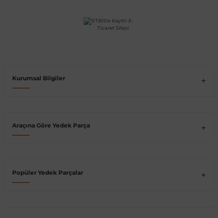
Vito W639
shi
X-Class W470
Kurumsal Bilgiler
t
Araçına Göre Yedek Parça
e
Popüler Yedek Parçalar