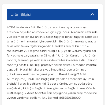
r
ç Aksesuarlar
ış Aksesuarlar
e Siren
aj & Şanzıman
Volkswagen Multivan
Corsa E 2014-2019
Audi TT
Suburban 2015-2020
Galaxy
Latitude
GLA Serisi W156
X7 Serisi
C6
Freemont
Pilot
Getz
Stonic
MX-6
NX Coupe
Peugeot 4007
Toyota Prius
Volvo XC60
Ürün Bilgisi
ACE-1 Model Ara Atkı Bu ürün, aracın tavanıyla tavan rayı
ve Kolçak Aparatları
pağı ve Ayna Sinyalleri
ar
ör
aim
Volkswagen Passat
Corsa F 2019 ve Sonrası
Tahoe 2000-2006
Grand C-Max
Master
GLA Serisi X156
Z Serisi
C8
Fullback
S2000
Grand Santa Fe
Venga
RX-8
Pathfinder
Peugeot 4008
Toyota Proace City
Volvo XC70
arasında boşluk olan modeller için uygundur. Aracınızın üzerinde
yük taşımak için kullanılır. Bisiklet taşıyıcı, kayak taşıyıcı, Roof Box
tarzı ürünlerin montajı için gereklidir. Bu ürünün montajı, araçta
 Kılıf ve Yastık
apakları
esuarları
ve Parçaları
rünler
Volkswagen Polo
Crossland
TrailBlazer 2011 ve Sonrası
Ka
Megane 1 1995-2003
GLB Serisi X247
Cactus
Kartal
ZR-V
H1
XCeed
XC-3
Patrol
Peugeot 405
Toyota RAV4
Volvo XC90
takılı olan tavan raylarına yapılır. Hareketli araçta bu ürünle
maksimum yük taşıma sınırı 75 kg dır. (2 ya da 3 alüminyum bar
fark etmeksizin, yasal sınır 75 kg dır.) Ürünün Kurulumu Ürünün
ıtası
ı ve Parçaları
istemi
Volkswagen Scirocco
Crossland X
Trax 2013-2022
Kuga
Megane 2 2002-2008
GLC Serisi X243
Dispatch
Linea
H100
Primastar
Peugeot 406
Toyota Tacoma
montaj talimatı, paketin içerisinde size teslim edilecektir. Ürünün
montajı basittir. Tek kişi, profesyonel bir destek olmadan montaj
yapabilir. Hatalı bir alışveriş yapılmadığı sürece, alüminyum
o
gaj Ve Ara Atkı
şpiyel
mbası ve Parçaları
Volkswagen Sharan
Frontera
Trax 2023 ve Sonrası
Mondeo
Megane 3 2008-2016
GLC Serisi X253
DS4
Marea
H350
Primera
Peugeot 407
Toyota Venza
çubukların kesilmesine gerek yoktur. Paket İçeriği 2 Adet
Alüminyum Çubuk (İlan başlığında yer alan araca tam uyumlu
ölçüde) 1 araçlık bağlantı kiti (2 adet alüminyum çubuğa göre
su
sesuarları
Plaka, Bagaj Lambası
it
Volkswagen T-Cross
Grandland
Mustang
Megane 4 2016-2024
GLE Coupe Serisi C292
DS5
Mirafiori
i10
Pulsar
Peugeot 5008
Toyota Verso
aşağıdaki gibidir.) 4 Bağlantı Ana gövdesi 4 Bağlantı Ana Gövde
Kilitli Kapağı 2 Adet Anahtar İlan başlığında yazan araç modeline
uygun yardımcı bağlantı kiti. Barkod: 8689506380001
 Dış Trim Parçaları
Volkswagen T-Roc
Grandland X
Puma
Modus
GLE Serisi W166
DS7
Palio
i20
Qashqai
Peugeot 508
Toyota Yaris