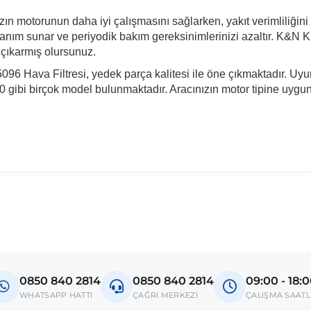
 motorunun daha iyi çalışmasını sağlarken, yakıt verimliliğini de a
nım sunar ve periyodik bakım gereksinimlerinizi azaltır. K&N KN
 çıkarmış olursunuz.
96 Hava Filtresi, yedek parça kalitesi ile öne çıkmaktadır. Uy
i birçok model bulunmaktadır. Aracınızın motor tipine uygun o
0850 840 2814
0850 840 2814
09:00 - 18:
WHATSAPP HATTI
ÇAĞRI MERKEZİ
ÇALIŞMA SAATL