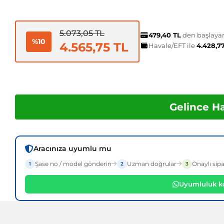
5.073,05 TL
479,40 TL
den başlayan 
%10
4.565,75 TL
Havale/EFT ile
4.428,7
Gelince H
Aracınıza uyumlu mu
Şase no / model gönderin
Uzman doğrular
Onaylı sipa
1
2
3
Uyumluluk ko