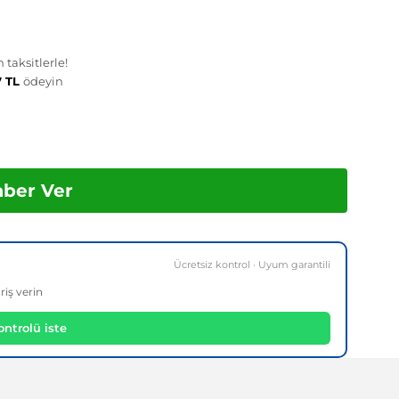
taksitlerle!
7 TL
ödeyin
aber Ver
Ücretsiz kontrol · Uyum garantili
riş verin
ntrolü iste