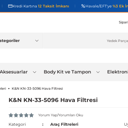
Kredi Kartına
12 Taksit İmkanı
Havale/EFT'ye
%3 Ek İ
Sipar
 Aksesuarlar
Body Kit ve Tampon
Elektron
leri
K&N KN-33-5096 Hava Filtresi
K&N KN-33-5096 Hava Filtresi
Yorum Yap/Yorumları Oku
Kategori
Araç Filtreleri
U