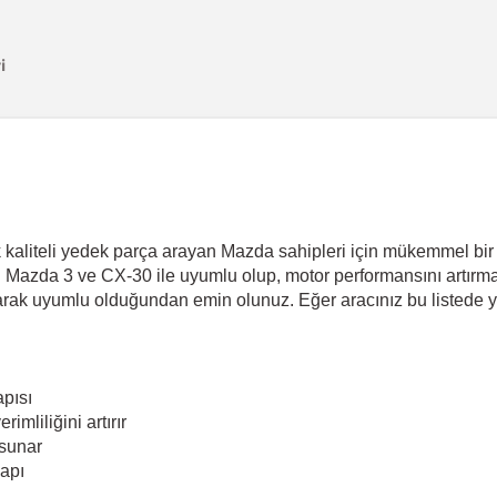
i
liteli yedek parça arayan Mazda sahipleri için mükemmel bir ter
azda 3 ve CX-30 ile uyumlu olup, motor performansını artırmak 
laştırarak uyumlu olduğundan emin olunuz. Eğer aracınız bu liste
pısı
mliliğini artırır
 sunar
yapı