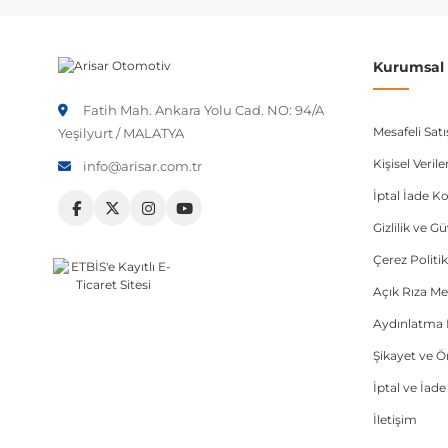
Kurumsal B
Fatih Mah. Ankara Yolu Cad. NO: 94/A
Mesafeli Sat
Yeşilyurt / MALATYA
Kişisel Veri
info@arisar.com.tr
İptal İade Ko
Gizlilik ve G
Çerez Politik
Açık Rıza Me
Aydınlatma 
Şikayet ve 
İptal ve İad
İletişim