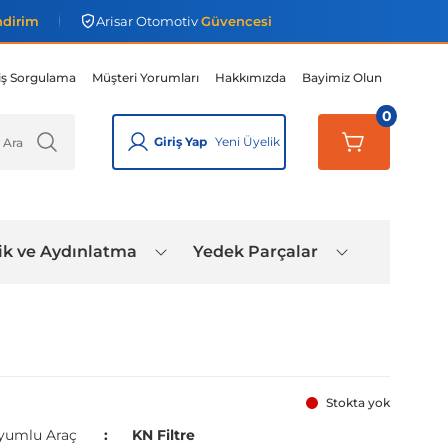
ndirim
Arisar Otomotiv
Güvencesi
iş Sorgulama
Müşteri Yorumları
Hakkımızda
Bayimiz Olun
0
Giriş Yap
Yeni Üyelik
ik ve Aydınlatma
Yedek Parçalar
Stokta yok
yumlu Araç
KN Filtre