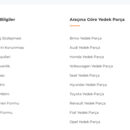
ilgiler
Araçına Göre Yedek Parça
ış Sözleşmesi
Bmw Yedek Parça
lerin Korunması
Audi Yedek Parça
şullari
Honda Yedek Parça
üvenlik
Volkswagen Yedek Parça
ası
Seat Yedek Parça
tni
Hyundai Yedek Parça
Metni
Toyota Yedek Parça
Öneri Formu
Renault Yedek Parça
e Formu
Fiat Yedek Parça
Opel Yedek Parça