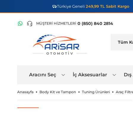
Türkiye Geneli
249,99 TL Sabit Kargo
0 (850) 840 2814
MÜŞTERİ HİZMETLERİ
OTOMOTIV
Aracını Seç
İç Aksesuarlar
Dış
Anasayfa
Body Kit ve Tampon
Tuning Ürünleri
Araç Filtre